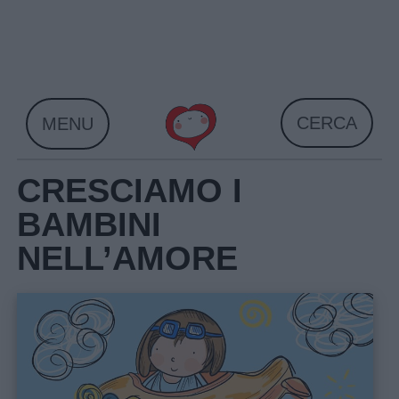
Skip
to
content
CERCA
MENU
CRESCIAMO I
BAMBINI
NELL’AMORE
Home