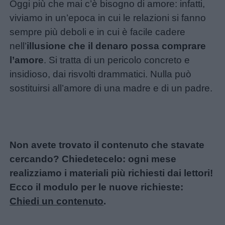
Oggi più che mai c’è bisogno di amore: infatti,
Nomi
viviamo in un’epoca in cui le relazioni si fanno
femminili
sempre più deboli e in cui è facile cadere
nell’
illusione che il denaro possa comprare
Frasi
l’amore
. Si tratta di un pericolo concreto e
e
insidioso, dai risvolti drammatici. Nulla può
aforismi
sostituirsi all’amore di una madre e di un padre.
Buongiorno
Buonanotte
Non avete trovato il contenuto che stavate
cercando? Chiedetecelo: ogni mese
Auguri
realizziamo i materiali più richiesti dai lettori!
Ecco il modulo per le nuove richieste:
Barzellette
Chiedi un contenuto
.
Educazione