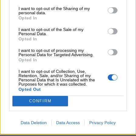
per
loro bisogni
, ad esempio quello di avere
bambini
I want to opt-out of the Sharing of my
una casa che sia un “nido” sicuro e
personal data.
Opted In
accogliente, a cui fare ritorno quando lo
Feste
I want to opt-out of the Sale of my
desiderano. Lasciare ai piccoli i propri
Personal Data.
e
spazi è una forma di rispetto profondo;
Opted In
giornate
amare i bambini significa lasciare loro
I want to opt-out of processing my
Personal Data for Targeted Advertising.
gli spazi e i tempi dell’infanzia
: spazio
Opted In
Filastrocche
per giocare e per gli amici, tempo per
I want to opt-out of Collection, Use,
ridere e divertirsi senza pensieri;
Retention, Sale, and/or Sharing of my
Giochi
Personal Data that Is Unrelated with the
amare i propri bambini non significa
Purposes for which it was collected.
rinunciare alla disciplina
. Al contrario:
Opted Out
Lavoretti
l’amore è una condizione necessaria per
CONFIRM
riuscire a stabilire delle regole in un clima
Nomi
emotivo sereno (l’alternativa è imporle con
maschili
Data Deletion
Data Access
Privacy Policy
la paura).