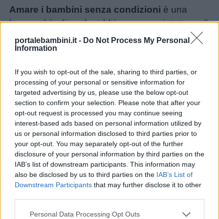
Amare i bambini senza condizioni
è una
buona abitudine che abbiamo conquistato negli
anni e che non dovremmo perdere. L’amore
portalebambini.it -
Do Not Process My Personal
Information
incondizionato non mette al riparo dai problemi
e dalle difficoltà, ma permette ai bambini di
Menu
If you wish to opt-out of the sale, sharing to third parties, or
crescere con una solida
autostima
e con la
processing of your personal or sensitive information for
certezza di essere amati e stimati dalla propria
targeted advertising by us, please use the below opt-out
section to confirm your selection. Please note that after your
famiglia.
Schede
opt-out request is processed you may continue seeing
didattiche
Unmute
interest-based ads based on personal information utilized by
Loaded
:
28.24%
us or personal information disclosed to third parties prior to
your opt-out. You may separately opt-out of the further
Disegni
disclosure of your personal information by third parties on the
da
IAB’s list of downstream participants. This information may
also be disclosed by us to third parties on the
IAB’s List of
colorare
Downstream Participants
that may further disclose it to other
third parties.
Storie
Amare i bambini significa riconoscere i
Personal Data Processing Opt Outs