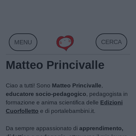
Skip
to
content
CERCA
MENU
Matteo Princivalle
Home
Ciao a tutti! Sono
Matteo Princivalle
,
educatore socio-pedagogico
, pedagogista in
Menu
formazione e anima scientifica delle
Edizioni
Cuorfolletto
e di portalebambini.it.
Schede
Da sempre appassionato di
apprendimento,
didattiche