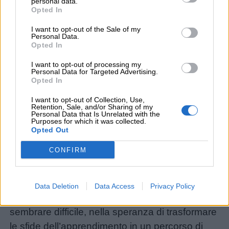
personal data.
Opted In
Lavoretti
I want to opt-out of the Sale of my
Personal Data.
Opted In
Nomi
I want to opt-out of processing my
maschili
Personal Data for Targeted Advertising.
Opted In
I want to opt-out of Collection, Use,
Nomi
Retention, Sale, and/or Sharing of my
Personal Data that Is Unrelated with the
femminili
Purposes for which it was collected.
Opted Out
Frasi
CONFIRM
e
aforismi
Attraverso le presentazioni e i lapbook che
Data Deletion
Data Access
Privacy Policy
progetto, cerco di rendere facile ciò che può
Buongiorno
sembrare difficile, nella speranza di trasformare
le sfide dell’apprendimento in un percorso di