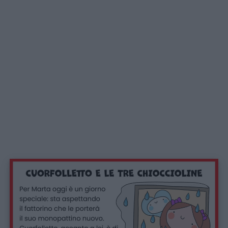
Auguri
Barzellette
Educazione
positiva