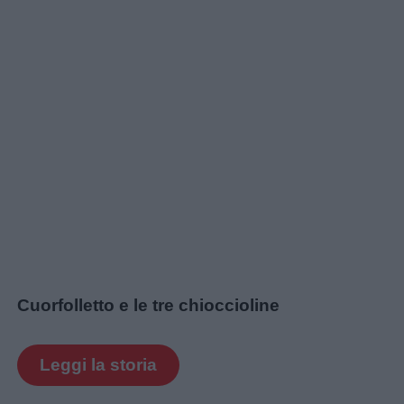
Link
utili
Chi
siamo
Contatti
Privacy
policy
Cuorfolletto e le tre chioccioline
Leggi la storia