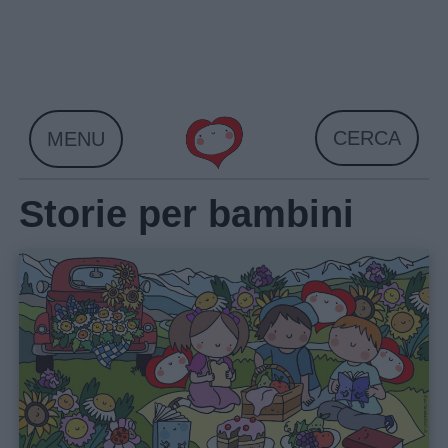
Skip
to
content
CERCA
MENU
Storie per bambini