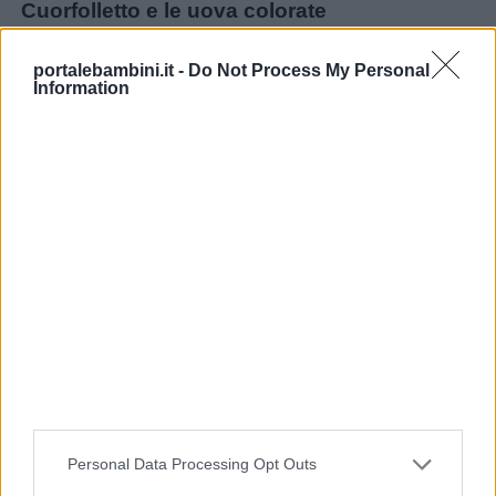
Cuorfolletto e le uova colorate
portalebambini.it -
Do Not Process My Personal
Leggi la storia
Information
Contenuti extra: storia da stampare,
comprensione del testo, storia in sequenze
Personal Data Processing Opt Outs