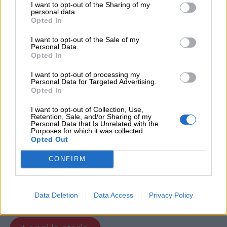
I want to opt-out of the Sharing of my
personal data.
Opted In
I want to opt-out of the Sale of my
Personal Data.
Opted In
I want to opt-out of processing my
Personal Data for Targeted Advertising.
Opted In
I want to opt-out of Collection, Use,
Retention, Sale, and/or Sharing of my
Personal Data that Is Unrelated with the
Purposes for which it was collected.
Opted Out
CONFIRM
If you wish to opt-out of the sale, sharing to third parties, or
processing of your personal or sensitive information for
targeted advertising by us, please use the below opt-out
Cuorfolletto e le uova di cioccolato
section to confirm your selection. Please note that after your
Data Deletion
Data Access
Privacy Policy
opt-out request is processed you may continue seeing
interest-based ads based on personal information utilized by
us or personal information disclosed to third parties prior to