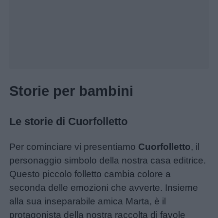
Disegni
da
colorare
Storie
per
Storie per bambini
bambini
Le storie di Cuorfolletto
Feste
e
Per cominciare vi presentiamo
Cuorfolletto
, il
giornate
personaggio simbolo della nostra casa editrice.
Questo piccolo folletto cambia colore a
Filastrocche
seconda delle emozioni che avverte. Insieme
alla sua inseparabile amica Marta, è il
Giochi
protagonista della nostra raccolta di favole