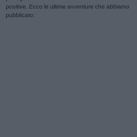
positive. Ecco le ultime avventure che abbiamo
Lavoretti
pubblicato:
Nomi
maschili
Nomi
femminili
Frasi
e
aforismi
Buongiorno
Buonanotte