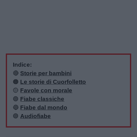
Indice:
Home
🔴
Storie per bambini
🟠
Le storie di Cuorfolletto
🟡
Favole con morale
Menu
🟢
Fiabe classiche
🔵
Fiabe dal mondo
🟣
Audiofiabe
Schede
didattiche
Unmute
Loaded
:
17.31%