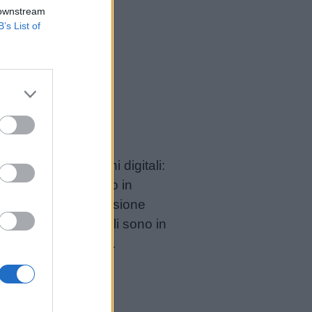
 downstream
B’s List of
nostre pubblicazioni digitali:
ano l’apprendimento in
tenere la nostra missione
.it. I nostri materiali sono in
i futura evoluzione.