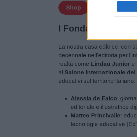
Shop
Buonanotte
I Fondatori e l’esp
Auguri
La nostra casa editrice, con 
Barzellette
decennale nell’editoria per l’
realtà come
Lindau Junior
e
Educazione
al
Salone Internazionale del 
positiva
educativi sul territorio italiano.
Alessia de Falco
: giorna
Link
editoriale e illustratrice di
utili
Matteo Princivalle
: educ
tecnologie educative (Ed
Chi