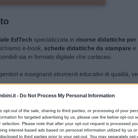
tto
itale EdTech
specializzata in
risorse didattiche per 
lichiamo e-book,
schede didattiche da stampare
e 
ponibili sia in formato digitale che cartaceo.
enitori e insegnanti strumenti educativi di qualità, ver
er scuola e famiglia
:
portalebambi
bini.it -
Do Not Process My Personal Information
to opt-out of the sale, sharing to third parties, or processing of your per
unto di riferimento in Italia per l’educazione: offriamo 
formation for targeted advertising by us, please use the below opt-out s
corsi di pedagogia e attività creative per il tempo lib
r selection. Please note that after your opt-out request is processed y
tà educanti su tutto il territorio nazionale, portando 
eing interest-based ads based on personal information utilized by us or
disclosed to third parties prior to your opt-out. You may separately opt-