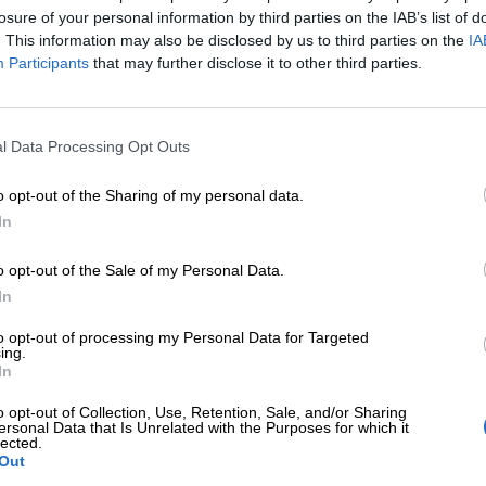
losure of your personal information by third parties on the IAB’s list of
. This information may also be disclosed by us to third parties on the
IA
Participants
that may further disclose it to other third parties.
l Data Processing Opt Outs
o opt-out of the Sharing of my personal data.
p: il nostro negozio digitale
In
p
è il negozio online della casa editrice. Qui trovate le 
o opt-out of the Sale of my Personal Data.
 proponiamo kit da stampare e costruire che trasform
In
iva. Acquistare nel nostro shop online significa sos
to opt-out of processing my Personal Data for Targeted
fusione di contenuti gratuiti di qualità su portalebambini
ing.
In
quista un prodotto digitale riceve gratuitamente ogn
o opt-out of Collection, Use, Retention, Sale, and/or Sharing
ersonal Data that Is Unrelated with the Purposes for which it
lected.
Out