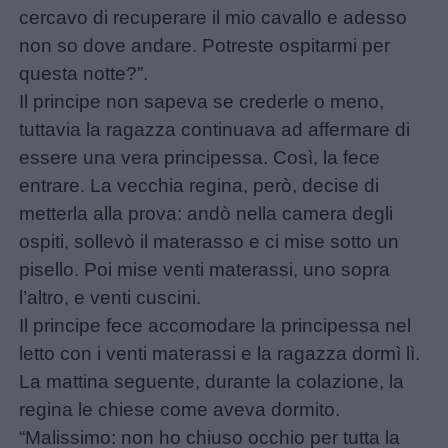
da
cercavo di recuperare il mio cavallo e adesso
colorare
non so dove andare. Potreste ospitarmi per
questa notte?”.
Storie
Il principe non sapeva se crederle o meno,
per
tuttavia la ragazza continuava ad affermare di
bambini
essere una vera principessa. Così, la fece
entrare. La vecchia regina, però, decise di
Feste
metterla alla prova: andò nella camera degli
e
ospiti, sollevò il materasso e ci mise sotto un
giornate
pisello. Poi mise venti materassi, uno sopra
l’altro, e venti cuscini.
Filastrocche
Il principe fece accomodare la principessa nel
letto con i venti materassi e la ragazza dormì lì.
La mattina seguente, durante la colazione, la
Giochi
regina le chiese come aveva dormito.
“Malissimo: non ho chiuso occhio per tutta la
Lavoretti