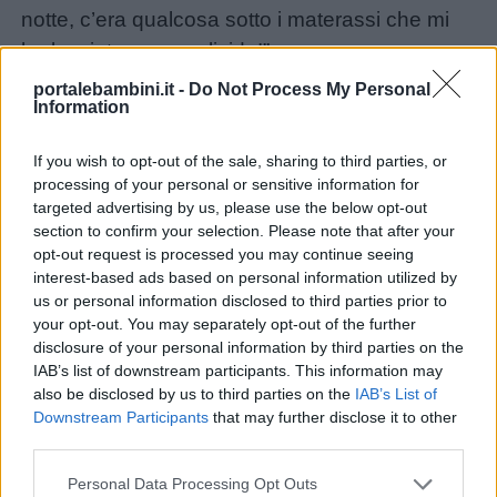
notte, c’era qualcosa sotto i materassi che mi
ha lasciato un gran livido!”.
Nomi
Il principe e la regina capirono così che era
maschili
portalebambini.it -
Do Not Process My Personal
Information
sincera: solo una vera principessa si sarebbe
potuta accorgere di un pisello sotto venti
Nomi
If you wish to opt-out of the sale, sharing to third parties, or
materassi! I due si sposarono e vissero tutti
femminili
processing of your personal or sensitive information for
felici e contenti.
targeted advertising by us, please use the below opt-out
section to confirm your selection. Please note that after your
Unmute
Frasi
Loaded
:
opt-out request is processed you may continue seeing
27.57%
e
interest-based ads based on personal information utilized by
us or personal information disclosed to third parties prior to
aforismi
your opt-out. You may separately opt-out of the further
disclosure of your personal information by third parties on the
IAB’s list of downstream participants. This information may
Buongiorno
also be disclosed by us to third parties on the
IAB’s List of
Downstream Participants
that may further disclose it to other
Buonanotte
third parties.
SCOPRITE ANCHE:
Personal Data Processing Opt Outs