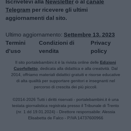
Iscrivetevi alla
Newsletter
o al
canale
Telegram
per ricevere gli ultimi
aggiornamenti dal sito.
Ultimo aggiornamento:
Settembre 13, 2023
Termini
Condizioni di
Privacy
d'uso
vendita
policy
Il sito portalebambini.it è la rivista online delle
Edizioni
Cuorfolletto
, dedicata alla didattica e alla creatività. Dal
2014, offriamo materiali didattici gratuiti e risorse educative
di alta qualità per supportare genitori e insegnanti nel
percorso di crescita dei più piccoli.
©2014-2026 Tutti i diritti riservati - portalebambini.it è una
testata giornalistica registrata presso il Tribunale di Trento
(nr. 1 dd 19.01.2024) - Direttore responsabile: Alessia
Elisabetta de Falco - P.IVA 14737600966