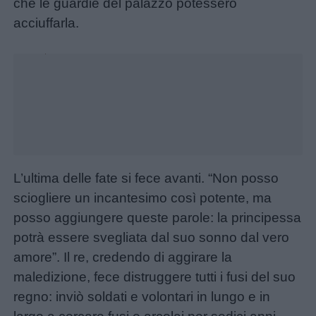
che le guardie del palazzo potessero
giornate
acciuffarla.
Unmute
Filastrocche
Loaded
:
36.01%
Giochi
Lavoretti
Nomi
L’ultima delle fate si fece avanti. “Non posso
maschili
sciogliere un incantesimo così potente, ma
posso aggiungere queste parole: la principessa
Nomi
potrà essere svegliata dal suo sonno dal vero
femminili
amore”. Il re, credendo di aggirare la
maledizione, fece distruggere tutti i fusi del suo
Frasi
regno: inviò soldati e volontari in lungo e in
e