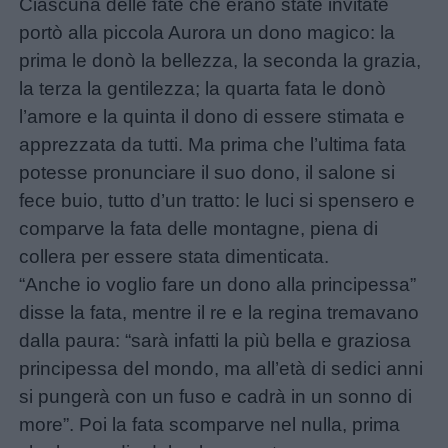
Ciascuna delle fate che erano state invitate
Menu
portò alla piccola Aurora un dono magico: la
prima le donò la bellezza, la seconda la grazia,
Schede
la terza la gentilezza; la quarta fata le donò
didattiche
l’amore e la quinta il dono di essere stimata e
apprezzata da tutti. Ma prima che l’ultima fata
Disegni
potesse pronunciare il suo dono, il salone si
da
fece buio, tutto d’un tratto: le luci si spensero e
colorare
comparve la fata delle montagne, piena di
collera per essere stata dimenticata.
“Anche io voglio fare un dono alla principessa”
Storie
disse la fata, mentre il re e la regina tremavano
per
dalla paura: “sarà infatti la più bella e graziosa
bambini
principessa del mondo, ma all’età di sedici anni
si pungerà con un fuso e cadrà in un sonno di
Feste
more”. Poi la fata scomparve nel nulla, prima
e