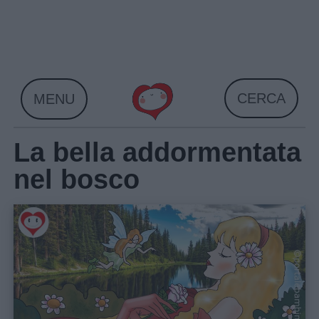
Skip
to
content
CERCA
MENU
La bella addormentata
nel bosco