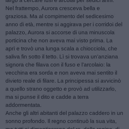
largo a cercare fusi e arcolai per sedici anni.
aforismi
Nel frattempo, Aurora cresceva bella e
graziosa. Ma al compimento del sedicesimo
Buongiorno
anno di età, mentre si aggirava per i corridoi del
palazzo, Aurora si accorse di una minuscola
Buonanotte
porticina che non aveva mai visto prima. La
aprì e trovò una lunga scala a chiocciola, che
Auguri
saliva fin sotto il tetto. Lì si trovava un’anziana
signora che filava con il fuso e l’arcolaio: la
Barzellette
vecchina era sorda e non aveva mai sentito il
divieto reale di filare. La principessa si avvicinò
a quello strano oggetto e provò ad utilizzarlo,
Educazione
ma si punse il dito e cadde a terra
positiva
addormentata.
Anche gli altri abitanti del palazzo caddero in un
sonno profondo. Il regno continuò la sua vita,