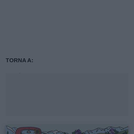
TORNA A:
Unmute
Loaded
:
25.51%