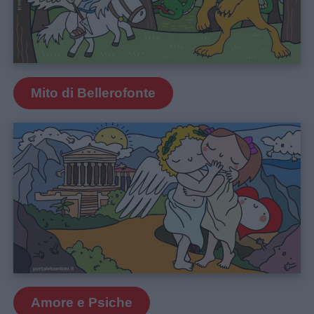
femminili
Frasi
e
aforismi
Mito di Bellerofonte
Buongiorno
Buonanotte
Auguri
Barzellette
Educazione
Amore e Psiche
positiva