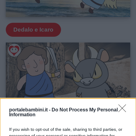
Contatti
Privacy
Dedalo e Icaro
policy
portalebambini.it -
Do Not Process My Personal
Information
Teseo e il minotauro
If you wish to opt-out of the sale, sharing to third parties, or
processing of your personal or sensitive information for