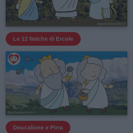
Menu
Le 12 fatiche di Ercole
Schede
didattiche
Disegni
da
colorare
Storie
per
Deucalione e Pirra
bambini