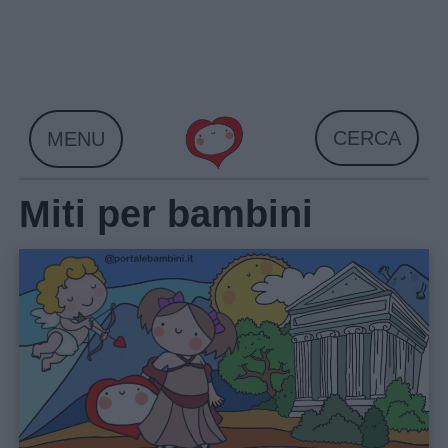
Skip
to
content
CERCA
MENU
Miti per bambini