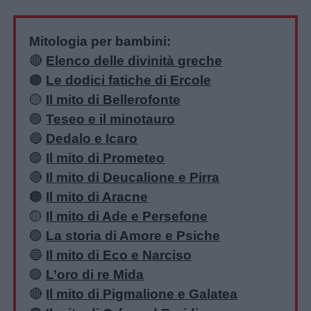
Mitologia per bambini:
🔴
Elenco delle divinità greche
🟠
Le dodici fatiche di Ercole
🟡
Il mito di Bellerofonte
🟢
Teseo e il minotauro
🔵
Dedalo e Icaro
🟣
Il mito di Prometeo
🔴
Il mito di Deucalione e Pirra
🟠
Il mito di Aracne
🟡
Il mito di Ade e Persefone
🟢
La storia di Amore e Psiche
🔵
Il mito di Eco e Narciso
🟣
L’oro di re Mida
🔴
Il mito di Pigmalione e Galatea