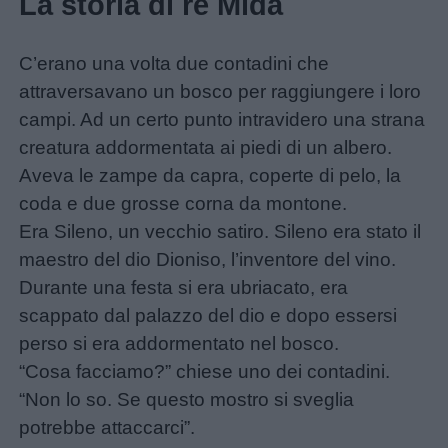
La storia di re Mida
Disegni
da
C’erano una volta due contadini che
colorare
attraversavano un bosco per raggiungere i loro
campi. Ad un certo punto intravidero una strana
Storie
creatura addormentata ai piedi di un albero.
per
Aveva le zampe da capra, coperte di pelo, la
bambini
coda e due grosse corna da montone.
Era Sileno, un vecchio satiro. Sileno era stato il
Feste
maestro del dio Dioniso, l’inventore del vino.
e
Durante una festa si era ubriacato, era
giornate
scappato dal palazzo del dio e dopo essersi
perso si era addormentato nel bosco.
Filastrocche
“Cosa facciamo?” chiese uno dei contadini.
“Non lo so. Se questo mostro si sveglia
Giochi
potrebbe attaccarci”.