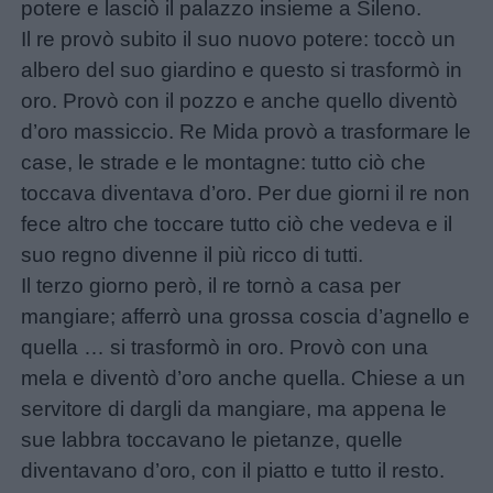
potere e lasciò il palazzo insieme a Sileno.
Link
Il re provò subito il suo nuovo potere: toccò un
utili
albero del suo giardino e questo si trasformò in
oro. Provò con il pozzo e anche quello diventò
d’oro massiccio. Re Mida provò a trasformare le
Chi
case, le strade e le montagne: tutto ciò che
siamo
toccava diventava d’oro. Per due giorni il re non
fece altro che toccare tutto ciò che vedeva e il
Contatti
suo regno divenne il più ricco di tutti.
Il terzo giorno però, il re tornò a casa per
Privacy
mangiare; afferrò una grossa coscia d’agnello e
policy
quella … si trasformò in oro. Provò con una
mela e diventò d’oro anche quella. Chiese a un
servitore di dargli da mangiare, ma appena le
sue labbra toccavano le pietanze, quelle
diventavano d’oro, con il piatto e tutto il resto.