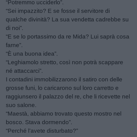
“Potremmo ucciderlo”.
Lavoretti
“Sei impazzito? E se fosse il servitore di
qualche divinità? La sua vendetta cadrebbe su
Nomi
di noi”.
maschili
“E se lo portassimo da re Mida? Lui saprà cosa
farne”.
“È una buona idea”.
Nomi
“Leghiamolo stretto, così non potrà scappare
femminili
né attaccarci”.
I contadini immobilizzarono il satiro con delle
Frasi
grosse funi, lo caricarono sul loro carretto e
e
raggiunsero il palazzo del re, che li ricevette nel
aforismi
suo salone.
“Maestà, abbiamo trovato questo mostro nel
Buongiorno
bosco. Stava dormendo”.
“Perché l’avete disturbato?”
Buonanotte