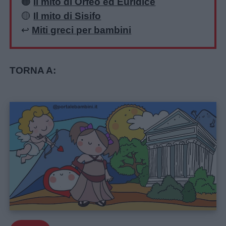
🟠
Il mito di Orfeo ed Euridice
🟡
Il mito di Sisifo
↩️
Miti greci per bambini
TORNA A: