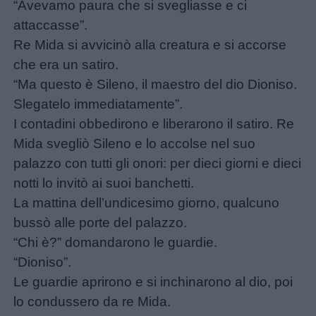
“Avevamo paura che si svegliasse e ci
attaccasse”.
Auguri
Re Mida si avvicinò alla creatura e si accorse
che era un satiro.
Barzellette
“Ma questo è Sileno, il maestro del dio Dioniso.
Slegatelo immediatamente”.
Educazione
I contadini obbedirono e liberarono il satiro. Re
positiva
Mida svegliò Sileno e lo accolse nel suo
palazzo con tutti gli onori: per dieci giorni e dieci
notti lo invitò ai suoi banchetti.
La mattina dell’undicesimo giorno, qualcuno
bussò alle porte del palazzo.
“Chi è?” domandarono le guardie.
“Dioniso”.
Le guardie aprirono e si inchinarono al dio, poi
lo condussero da re Mida.