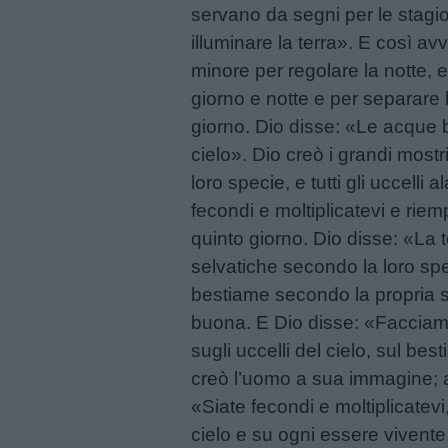
servano da segni per le stagion
illuminare la terra». E così av
minore per regolare la notte, e
giorno e notte e per separare 
giorno. Dio disse: «Le acque br
cielo». Dio creò i grandi mostr
loro specie, e tutti gli uccell
fecondi e moltiplicatevi e riemp
quinto giorno. Dio disse: «La t
selvatiche secondo la loro spe
bestiame secondo la propria spe
buona. E Dio disse: «Facciamo
sugli uccelli del cielo, sul best
creò l’uomo a sua immagine; a
«Siate fecondi e moltiplicatevi
cielo e su ogni essere vivente