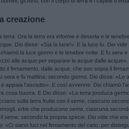
omini, gli Ainu, con il corpo di terra e i capelli d’erba
la creazione
 la terra. Ora la terra era informe e deserta e le tenebr
acque. Dio disse: «Sia la luce!». E la luce fu. Dio vi
 chiamò la luce giorno e le tenebre notte. E fu sera e 
ezzo alle acque per separare le acque dalle acque». 
to il firmamento, dalle acque, che son sopra il firm
fu sera e fu mattina: secondo giorno. Dio disse: «Le a
 e appaia l’asciutto». E così avvenne. Dio chiamò l’as
ra cosa buona. E Dio disse: «La terra produca germ
acciano sulla terra frutto con il seme, ciascuno secon
rmogli, erbe che producono seme, ciascuna secondo 
il seme, secondo la propria specie. Dio vide che era
e: «Ci siano luci nel firmamento del cielo, per distingu