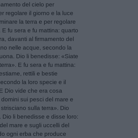
rmamento del cielo per
r regolare il giorno e la luce
uminare la terra e per regolare
 E fu sera e fu mattina: quarto
rra, davanti al firmamento del
icano nelle acque, secondo la
 buona. Dio li benedisse: «Siate
 terra». E fu sera e fu mattina:
tiame, rettili e bestie
econdo la loro specie e il
. E Dio vide che era cosa
 domini sui pesci del mare e
e strisciano sulla terra». Dio
Dio li benedisse e disse loro:
del mare e sugli uccelli del
i do ogni erba che produce