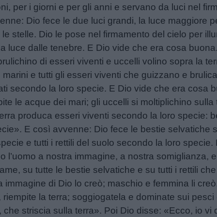
i, per i giorni e per gli anni e servano da luci nel fi
venne: Dio fece le due luci grandi, la luce maggiore pe
 le stelle. Dio le pose nel firmamento del cielo per ill
la luce dalle tenebre. E Dio vide che era cosa buona.
ulichino di esseri viventi e uccelli volino sopra la te
i marini e tutti gli esseri viventi che guizzano e brul
i alati secondo la loro specie. E Dio vide che era cosa
ite le acque dei mari; gli uccelli si moltiplichino sulla
erra produca esseri viventi secondo la loro specie: bes
cie». E così avvenne: Dio fece le bestie selvatiche s
cie e tutti i rettili del suolo secondo la loro specie
 l’uomo a nostra immagine, a nostra somiglianza, e
iame, su tutte le bestie selvatiche e su tutti i rettili ch
 immagine di Dio lo creò; maschio e femmina li creò. 
, riempite la terra; soggiogatela e dominate sui pesci 
, che striscia sulla terra». Poi Dio disse: «Ecco, io v