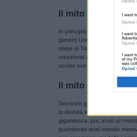
Opted 
Il mito greco della
I want t
Opted 
In principio era il Caos, al d
I want 
Advertis
generò Urano, il cielo. Semp
Opted 
stirpe di Titani, uno dei quali,
I want t
creazione della Terra che, sott
of my P
was col
uccise suo padre Crono dando
Opted 
Il mito giapponese
Secondo gli Ainu (una popolazi
la divinità Kamui a creare il
gigantesca; poi, inviò un mes
guardando quel mondo meravigli