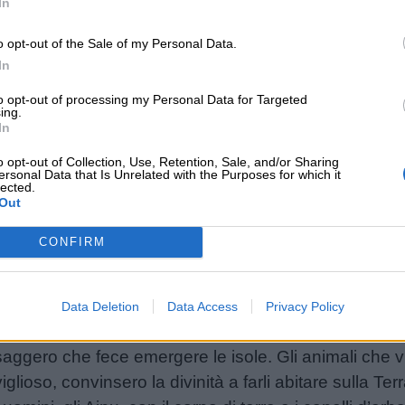
In
 creazione
o opt-out of the Sale of my Personal Data.
In
i là del tempo e dello spazio. All’improvviso comparve
to opt-out of processing my Personal Data for Targeted
ing.
re Gea, generò anche Ponto, il mare primordiale. D
In
 Crono (il tempo), ferì il padre e prese il suo posto. C
o opt-out of Collection, Use, Retention, Sale, and/or Sharing
o il suo regno, visse l’età d’oro. Il mito prosegue poi
ersonal Data that Is Unrelated with the Purposes for which it
lected.
 inizio a un nuovo regno.
Out
CONFIRM
 della creazione
one del Giappone dalle origini misteriose, che abita 
Data Deletion
Data Access
Privacy Policy
 nostro mondo: Kamui plasmò il mondo come un ocean
saggero che fece emergere le isole. Gli animali che
oso, convinsero la divinità a farli abitare sulla Ter