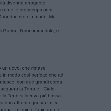
ità divenne arrogante,
i creò le preoccupazioni.
Doondari creò la morte. Ma
i Gueno, l’eroe immortale, e
rmò un uovo, che rimase
no in modo così perfetto che ad
ntesco, con due grandi corna.
cquero la Terra e il Cielo.
no la Terra si faceva più bassa
gu non affrontò questa fatica
ruga, la fenice, l’unicorno e il