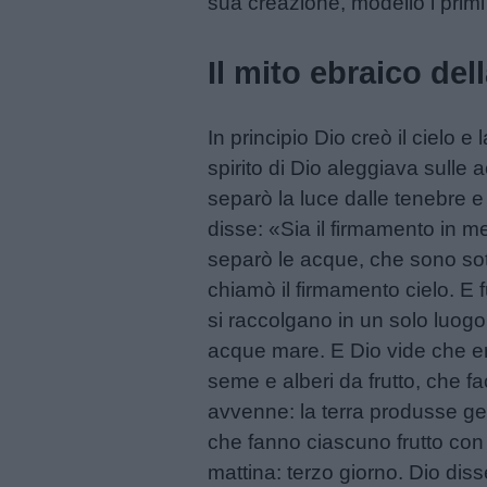
sua creazione, modellò i primi u
Il mito ebraico del
In principio Dio creò il cielo e
spirito di Dio aleggiava sulle 
separò la luce dalle tenebre e
disse: «Sia il firmamento in m
separò le acque, che sono sot
chiamò il firmamento cielo. E 
si raccolgano in un solo luogo
acque mare. E Dio vide che e
seme e alberi da frutto, che f
avvenne: la terra produsse ge
che fanno ciascuno frutto con 
mattina: terzo giorno. Dio diss