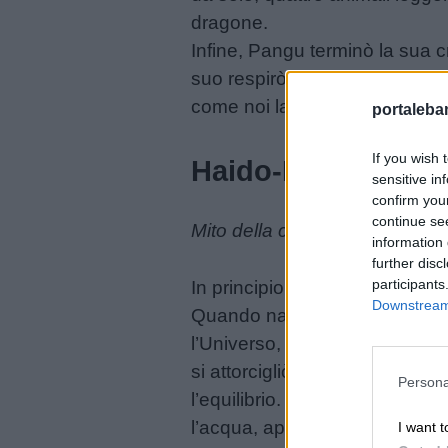
dragone.
Link
Infine, Pangu terminò la sua cr
utili
suo respirò formò il vento. Le
come noi la conosciamo.
portalebam
Chi
If you wish 
Haido-Hwedo: il s
siamo
sensitive in
confirm you
continue se
Mito della creazione raccontat
Contatti
information 
further disc
participants
In principio esisteva solo Ha
Privacy
Downstream 
Quando nacque Mawu-Lisa, il C
policy
l’Universo, tenendolo nella 
si attorcigliò intorno ad essa
Persona
l’equilibrio. Haido-Hwedo è in
l’acqua, appare all’uomo sott
I want t