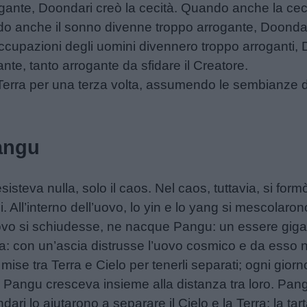
gante, Doondari creò la cecità. Quando anche la cec
do anche il sonno divenne troppo arrogante, Doondar
ccupazioni degli uomini divennero troppo arroganti, 
te, tanto arrogante da sfidare il Creatore.
Terra per una terza volta, assumendo le sembianze d
Pangu
esisteva nulla, solo il caos. Nel caos, tuttavia, si fo
i. All’interno dell’uovo, lo yin e lo yang si mescolaro
uovo si schiudesse, ne nacque Pangu: un essere giga
: con un’ascia distrusse l’uovo cosmico e da esso na
mise tra Terra e Cielo per tenerli separati; ogni gior
rno Pangu cresceva insieme alla distanza tra loro. Pan
ari lo aiutarono a separare il Cielo e la Terra: la tarta