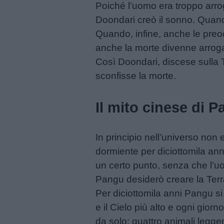
Poiché l’uomo era troppo arro
Frasi
Doondari creò il sonno. Quan
e
Quando, infine, anche le preo
aforismi
anche la morte divenne arrogan
Così Doondari, discese sulla 
Buongiorno
sconfisse la morte.
Buonanotte
Il mito cinese di 
Auguri
In principio nell’universo non 
dormiente per diciottomila ann
Barzellette
un certo punto, senza che l’
Pangu desiderò creare la Terra
Educazione
Per diciottomila anni Pangu si 
positiva
e il Cielo più alto e ogni gio
da solo; quattro animali leggend