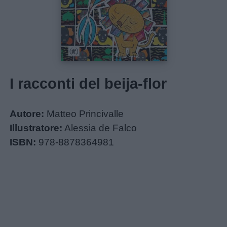
Home
I racconti del beija-flor
Autore:
Matteo Princivalle
Menu
Illustratore:
Alessia de Falco
ISBN:
978-8878364981
Schede
didattiche
Disegni
da