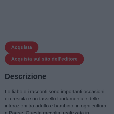
colorare
Storie
per
bambini
Feste
Acquista
e
Acquista sul sito dell’editore
giornate
Descrizione
Filastrocche
Giochi
Le fiabe e i racconti sono importanti occasioni
di crescita e un tassello fondamentale delle
Lavoretti
interazioni tra adulto e bambino, in ogni cultura
e Paese. Questa raccolta, realizzata in