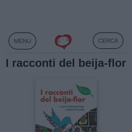
Skip
to
content
CERCA
MENU
I racconti del beija-flor