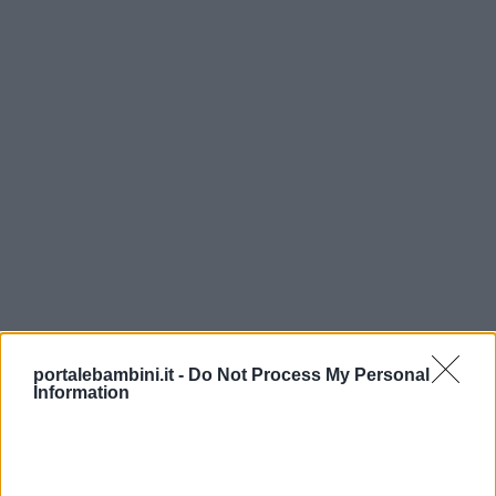
Chi
siamo
Contatti
Privacy
policy
portalebambini.it -
Do Not Process My Personal
Information