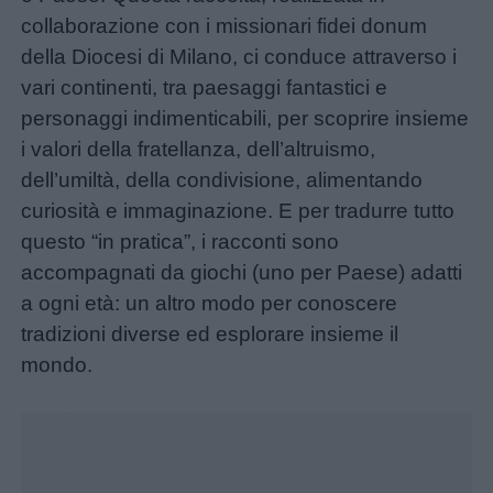
Nomi
collaborazione con i missionari fidei donum
maschili
della Diocesi di Milano, ci conduce attraverso i
vari continenti, tra paesaggi fantastici e
Nomi
personaggi indimenticabili, per scoprire insieme
femminili
i valori della fratellanza, dell’altruismo,
dell’umiltà, della condivisione, alimentando
curiosità e immaginazione. E per tradurre tutto
Frasi
questo “in pratica”, i racconti sono
e
accompagnati da giochi (uno per Paese) adatti
aforismi
a ogni età: un altro modo per conoscere
tradizioni diverse ed esplorare insieme il
Buongiorno
mondo.
Unmute
Buonanotte
Loaded
:
16.41%
Auguri