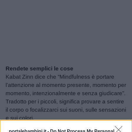
Rendete semplici le cose
Kabat Zinn dice che “Mindfulness è portare
l’attenzione al momento presente, momento per
momento, intenzionalmente e senza giudicare”.
Tradotto per i piccoli, significa provare a sentire
il corpo o focalizzarci sui suoni, sulle sensazioni
e sui colori.
C’è un esercizio, di cui abbiamo parlato in un
portalebambini.it -
Do Not Process My Personal