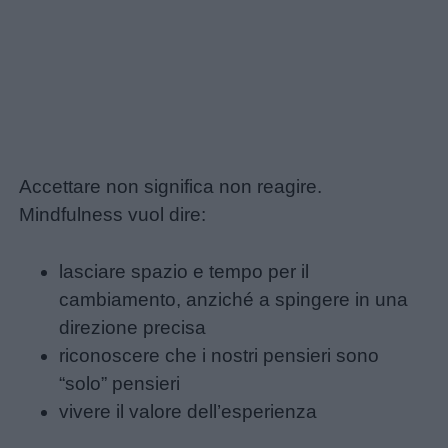
Nomi
femminili
Frasi
e
Accettare non significa non reagire.
aforismi
Mindfulness vuol dire:
Buongiorno
lasciare spazio e tempo per il
cambiamento, anziché a spingere in una
Buonanotte
direzione precisa
riconoscere che i nostri pensieri sono
Auguri
“solo” pensieri
vivere il valore dell’esperienza
Barzellette