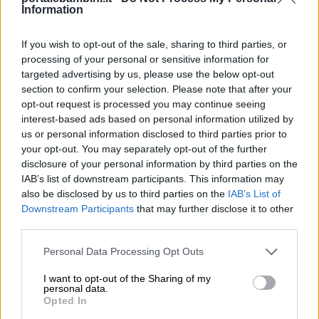
altro approfondimento, che si chiama “calmo e
Information
attento come una ranocchia”.
If you wish to opt-out of the sale, sharing to third parties, or
processing of your personal or sensitive information for
Ascoltate le campane (ma può bastare della
targeted advertising by us, please use the below opt-out
buona musica, sapete?)
section to confirm your selection. Please note that after your
opt-out request is processed you may continue seeing
In alcune scuole americane è stato sviluppato
interest-based ads based on personal information utilized by
un programma in cui in classe, veniva proposto
us or personal information disclosed to third parties prior to
ogni giorno un momento di pausa, ascoltando il
your opt-out. You may separately opt-out of the further
disclosure of your personal information by third parties on the
suono delle campane, con netti miglioramenti
IAB’s list of downstream participants. This information may
sui livelli di attenzione, tanto che la sua
also be disclosed by us to third parties on the
IAB’s List of
diffusione sul territorio nazionale è stata molto
Downstream Participants
that may further disclose it to other
third parties.
ampia.
Non serve che diventiate esperti di campane
Personal Data Processing Opt Outs
tibetane: basta ascoltare un po’ di musica,
I want to opt-out of the Sharing of my
insieme e rilassarsi o ballare. Insieme.
personal data.
Opted In