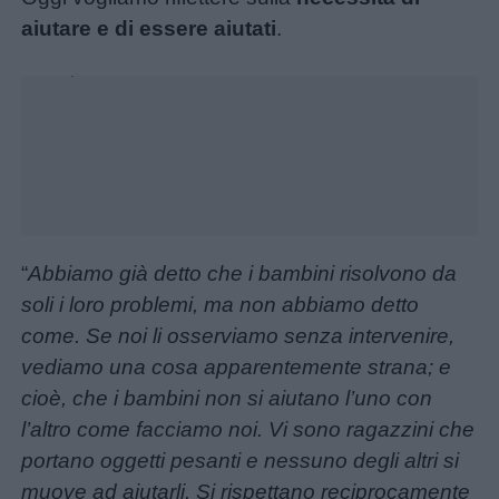
aiutare e di essere aiutati
.
Unmute
Loaded
:
17.31%
“
Abbiamo già detto che i bambini risolvono da
soli i loro problemi, ma non abbiamo detto
Menu
come. Se noi li osserviamo senza intervenire,
vediamo una cosa apparentemente strana; e
cioè, che i bambini non si aiutano l’uno con
Schede
l’altro come facciamo noi. Vi sono ragazzini che
didattiche
portano oggetti pesanti e nessuno degli altri si
muove ad aiutarli. Si rispettano reciprocamente