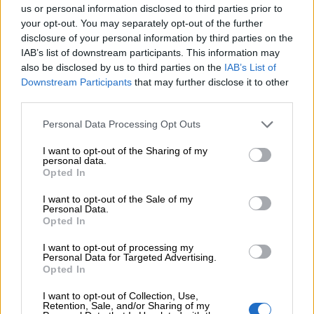
us or personal information disclosed to third parties prior to
Auguri
your opt-out. You may separately opt-out of the further
disclosure of your personal information by third parties on the
IAB’s list of downstream participants. This information may
Barzellette
also be disclosed by us to third parties on the
IAB’s List of
Downstream Participants
that may further disclose it to other
third parties.
Educazione
positiva
Personal Data Processing Opt Outs
I want to opt-out of the Sharing of my
personal data.
Opted In
I want to opt-out of the Sale of my
Personal Data.
Opted In
I want to opt-out of processing my
Personal Data for Targeted Advertising.
“
Spesso un gentiluomo, in virtù delle buone
Opted In
maniere, sposterà una seggiola a tavola
I want to opt-out of Collection, Use,
quando una signora deve sedersi, mentre
Retention, Sale, and/or Sharing of my