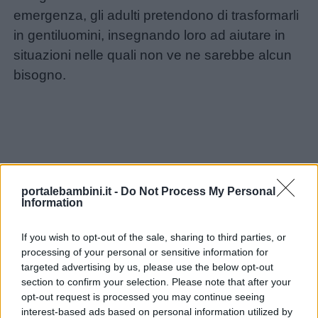
Lavoretti
emergenza, gli adulti pretendono di trasformarli
in gentiluomini, insegnando loro ad aiutare in
situazioni nelle quali non ve ne sarebbe alcun
Nomi
bisogno.
maschili
Nomi
femminili
Frasi
portalebambini.it -
Do Not Process My Personal
e
Information
aforismi
If you wish to opt-out of the sale, sharing to third parties, or
processing of your personal or sensitive information for
Buongiorno
targeted advertising by us, please use the below opt-out
section to confirm your selection. Please note that after your
opt-out request is processed you may continue seeing
Buonanotte
interest-based ads based on personal information utilized by