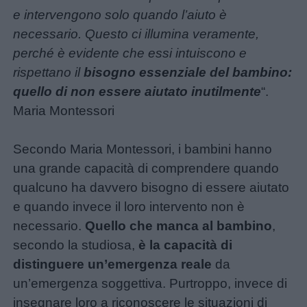
Disegni
e intervengono solo quando l’aiuto è
da
necessario. Questo ci illumina veramente,
colorare
perché è evidente che essi intuiscono e
rispettano il
bisogno essenziale del bambino:
Storie
quello di non essere aiutato inutilmente
“.
per
Maria Montessori
bambini
Secondo Maria Montessori, i bambini hanno
Feste
una grande capacità di comprendere quando
e
qualcuno ha davvero bisogno di essere aiutato
giornate
e quando invece il loro intervento non è
necessario.
Quello che manca al bambino
,
Filastrocche
secondo la studiosa,
è la capacità di
distinguere un’emergenza reale
da
Giochi
un’emergenza soggettiva. Purtroppo, invece di
insegnare loro a riconoscere le situazioni di