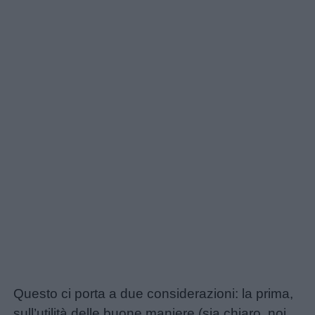
Link
utili
Chi
siamo
Contatti
Privacy
policy
Questo ci porta a due considerazioni: la prima,
sull’utilità delle buone maniere (sia chiaro, noi