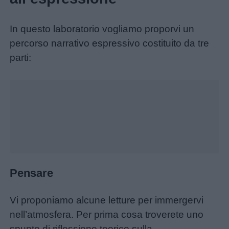
da
colorare
In questo laboratorio vogliamo proporvi un
percorso narrativo espressivo costituito da tre
Storie
parti:
per
Unmute
Loaded
:
bambini
16.29%
Feste
e
giornate
Filastrocche
Pensare
Giochi
Vi proponiamo alcune letture per immergervi
nell’atmosfera. Per prima cosa troverete uno
Lavoretti
spunto di riflessione teorico sulla