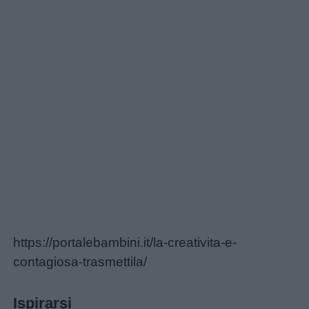
Auguri
Barzellette
Educazione
positiva
https://portalebambini.it/la-creativita-e-
contagiosa-trasmettila/
Ispirarsi