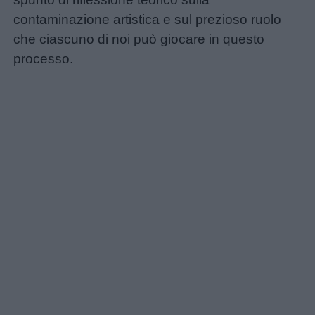
contaminazione artistica e sul prezioso ruolo
che ciascuno di noi può giocare in questo
Nomi
processo.
maschili
Nomi
femminili
Frasi
e
aforismi
Buongiorno
Buonanotte