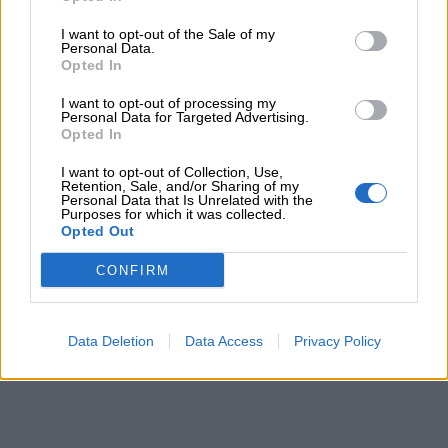
un approfondimento e il lab dedicato:
I want to opt-out of the Sale of my
Personal Data.
Opted In
https://portalebambini.it/pitture-rupestri-e-arte-
I want to opt-out of processing my
rupestre/
Personal Data for Targeted Advertising.
Opted In
I want to opt-out of Collection, Use,
Retention, Sale, and/or Sharing of my
Personal Data that Is Unrelated with the
Purposes for which it was collected.
Opted Out
CONFIRM
Data Deletion
Data Access
Privacy Policy