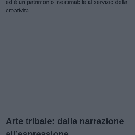
ed è un patrimonio inestimabile al servizio della
creatività.
Home
Menu
Schede
didattiche
Arte tribale: dalla narrazione
Disegni
all’espressione