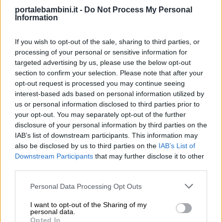
all’arte tribale? Vi proponiamo alcuni laboratori
portalebambini.it -
Do Not Process My Personal
da provare, a casa o in classe.
Information
If you wish to opt-out of the sale, sharing to third parties, or
processing of your personal or sensitive information for
targeted advertising by us, please use the below opt-out
section to confirm your selection. Please note that after your
opt-out request is processed you may continue seeing
interest-based ads based on personal information utilized by
us or personal information disclosed to third parties prior to
your opt-out. You may separately opt-out of the further
disclosure of your personal information by third parties on the
IAB’s list of downstream participants. This information may
also be disclosed by us to third parties on the
IAB’s List of
Downstream Participants
that may further disclose it to other
third parties.
Personal Data Processing Opt Outs
“Impronte rupestri”: le pitture rupestri sono la
I want to opt-out of the Sharing of my
forma più antica di arte realizzata dall’uomo e
personal data.
sopravvissuta fino ai giorni nostri. Qui trovate
Opted In