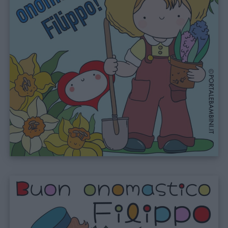
Buongiorno
Buonanotte
Auguri
Barzellette
Educazione
positiva