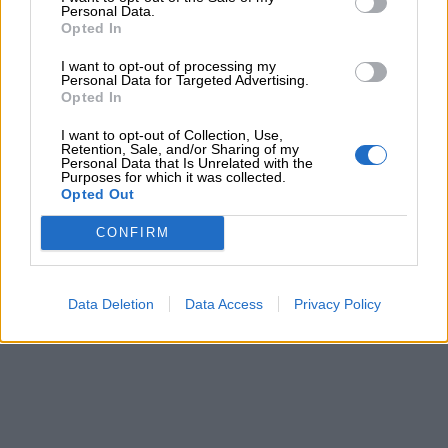
Personal Data.
sorridere anche nelle giornate più buie.
Opted In
Buon onomastico amico mio.
I want to opt-out of processing my
Personal Data for Targeted Advertising.
Opted In
I want to opt-out of Collection, Use,
Retention, Sale, and/or Sharing of my
Personal Data that Is Unrelated with the
Purposes for which it was collected.
Opted Out
CONFIRM
Data Deletion
Data Access
Privacy Policy