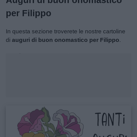
Auguri di buon onomastico
per Filippo
In questa sezione troverete le nostre cartoline
di
auguri di buon onomastico per Filippo
.
Home
Unmute
Loaded
:
26.90%