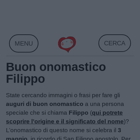
Skip
to
content
CERCA
MENU
Buon onomastico
Filippo
State cercando immagini o frasi per fare gli
auguri di buon onomastico
a una persona
speciale che si chiama
Filippo
(
qui potrete
scoprire l’origine e il significato del nome
)?
L’onomastico di questo nome si celebra il
3
maggio
, in ricordo di San Filippo apostolo. Per