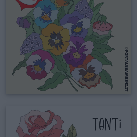
Schede
didattiche
Disegni
da
colorare
Storie
per
bambini
Feste
e
giornate