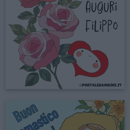
Filastrocche
Giochi
Lavoretti
Nomi
maschili
Nomi
femminili
Frasi
e
aforismi