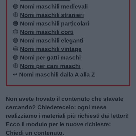
🟣
Nomi maschili medievali
🔴
Nomi maschili stranieri
🟠
Nomi maschili particolari
🟡
Nomi maschili corti
🟢
Nomi maschili eleganti
🔵
Nomi maschili vintage
🟣
Nomi per gatti maschi
🔴
Nomi per cani maschi
↩️
Nomi maschili dalla A alla Z
Non avete trovato il contenuto che stavate
cercando? Chiedetecelo: ogni mese
realizziamo i materiali più richiesti dai lettori!
Ecco il modulo per le nuove richieste:
Chiedi un contenuto
.