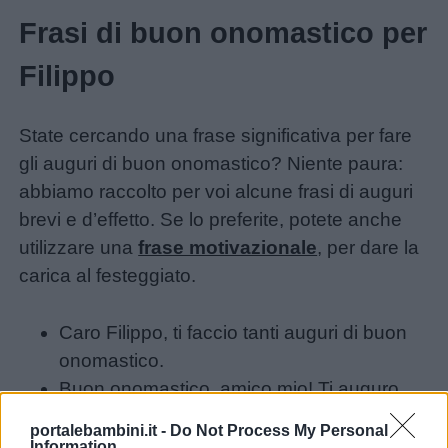
Frasi di buon onomastico per
Filippo
State cercando una frase significativa per fare
gli auguri di buon onomastico? Niente paura:
abbiamo raccolto per voi alcune frasi di auguri
brevi e d’effetto. Se lo preferite, potete anche
utilizzare una
frase motivazionale
, per dare la
carica al festeggiato.
Caro Filippo, ti faccio tanti auguri di buon
onomastico.
Buon onomastico, amico mio! Ti auguro
una giornata piena di gioia e sorprese.
portalebambini.it -
Do Not Process My Personal
In questo giorno speciale, ti auguro tanta
Information