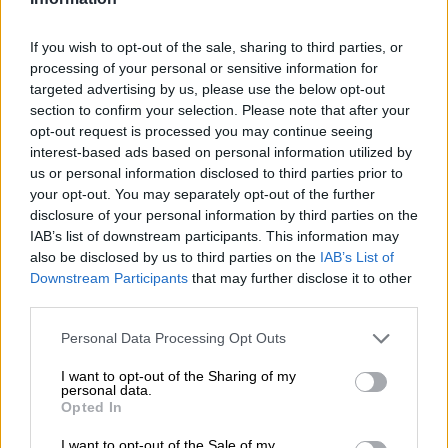
felicità e amore. Buon onomastico!
If you wish to opt-out of the sale, sharing to third parties, or
Amico mio, sei davvero incredibile. Buon
processing of your personal or sensitive information for
onomastico, e che la vita ti sorrida sempre.
targeted advertising by us, please use the below opt-out
Buon onomastico! Che la vita continui a
section to confirm your selection. Please note that after your
opt-out request is processed you may continue seeing
sorriderti sempre.
interest-based ads based on personal information utilized by
Buon onomastico Filippo! Ti auguro tutte le
us or personal information disclosed to third parties prior to
soddisfazioni che meriti.
your opt-out. You may separately opt-out of the further
disclosure of your personal information by third parties on the
Non potrei mai scordarmi di te e del tuo
IAB’s list of downstream participants. This information may
onomastico. Tanti auguri!
also be disclosed by us to third parties on the
IAB’s List of
Auguri di buon onomastico. Ti auguro
Downstream Participants
that may further disclose it to other
third parties.
amore, salute e serenità.
Dimenticarsi di un amico speciale come te
Personal Data Processing Opt Outs
è impossibile. Auguri di buon onomastico!
I want to opt-out of the Sharing of my
Ti auguro mille giorni come questi. Buon
personal data.
Opted In
onomastico, amico!
Sei l’unica persona che riesce a farmi
I want to opt-out of the Sale of my