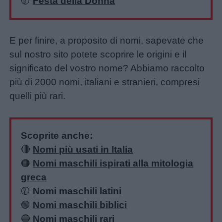
🟡
Festa della Donna
E per finire, a proposito di nomi, sapevate che
sul nostro sito potete scoprire le origini e il
significato del vostro nome? Abbiamo raccolto
più di 2000 nomi, italiani e stranieri, compresi
quelli più rari.
Scoprite anche:
🔴
Nomi più usati in Italia
🟠
Nomi maschili ispirati alla mitologia
greca
🟡
Nomi maschili latini
🟢
Nomi maschili biblici
🔵
Nomi maschili rari