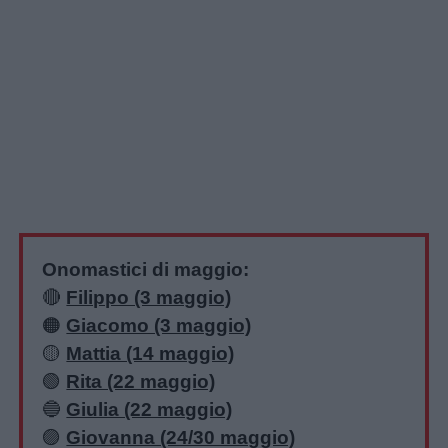
Onomastici di maggio:
🔴
Filippo (3 maggio)
🟠
Giacomo (3 maggio)
🟡
Mattia (14 maggio)
🟢
Rita (22 maggio)
🔵
Giulia (22 maggio)
🟣
Giovanna (24/30 maggio)