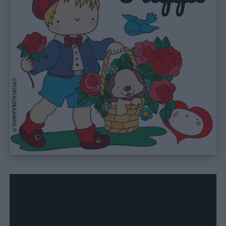
Link
utili
Chi
siamo
Contatti
Privacy
policy