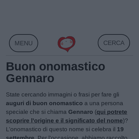
Skip
to
content
CERCA
MENU
Buon onomastico
Gennaro
State cercando immagini o frasi per fare gli
auguri di buon onomastico
a una persona
speciale che si chiama
Gennaro
(
qui potrete
scoprire l’origine e il significato del nome
)?
L’onomastico di questo nome si celebra il
19
settembre
. Per l’occasione, abbiamo raccolto