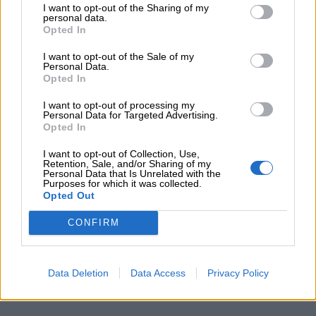
I want to opt-out of the Sharing of my
🟠
Marino (3 settembre)
personal data.
Opted In
🟡
Rosalia (4 settembre)
🟢
Maria (12 settembre)
I want to opt-out of the Sale of my
Personal Data.
🔵
Roberta (17 settembre)
Opted In
🟣
Roberto (17 settembre)
I want to opt-out of processing my
🔴
Gennaro (19 settembre)
Personal Data for Targeted Advertising.
Opted In
🟠
Matteo (21 settembre)
I want to opt-out of Collection, Use,
🟡
Gabriele (29 settembre)
Retention, Sale, and/or Sharing of my
Personal Data that Is Unrelated with the
🟢
Michele (29 settembre)
Purposes for which it was collected.
🔵
Raffaele (29 settembre)
Opted Out
🟣
Sofia (30 settembre)
CONFIRM
Data Deletion
Data Access
Privacy Policy