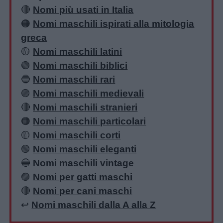
🔴
Nomi più usati in Italia
🟠
Nomi maschili ispirati alla mitologia
greca
🟡
Nomi maschili latini
🟢
Nomi maschili biblici
🔵
Nomi maschili rari
🟣
Nomi maschili medievali
🔴
Nomi maschili stranieri
🟠
Nomi maschili particolari
🟡
Nomi maschili corti
🟢
Nomi maschili eleganti
🔵
Nomi maschili vintage
🟣
Nomi per gatti maschi
🔴
Nomi per cani maschi
↩️
Nomi maschili dalla A alla Z