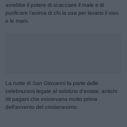
avrebbe il potere di scacciare il male e di
da
purificare l’anima di chi la usa per lavarsi il viso
colorare
e le mani.
Unmute
Storie
Loaded
:
23.46%
per
bambini
Feste
e
giornate
La notte di San Giovanni fa parte delle
celebrazioni legate al solstizio d’estate, antichi
Filastrocche
riti pagani che esistevano molto prima
dell’avvento del cristianesimo.
Giochi