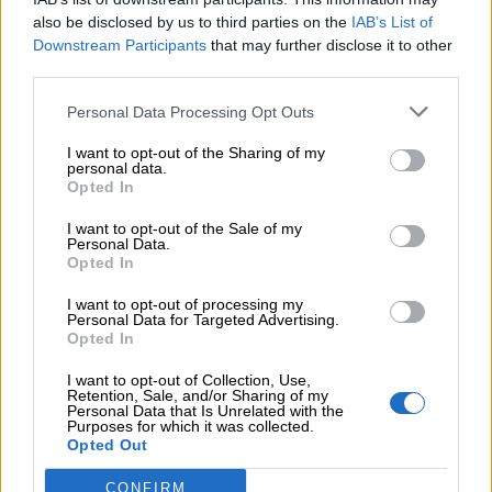
Auguri
also be disclosed by us to third parties on the
IAB’s List of
Downstream Participants
that may further disclose it to other
third parties.
Barzellette
Personal Data Processing Opt Outs
Educazione
I want to opt-out of the Sharing of my
personal data.
positiva
Opted In
Come si prepara l’acqua di San
I want to opt-out of the Sale of my
Personal Data.
Giovanni?
Opted In
I want to opt-out of processing my
Per preparare l’acqua di San Giovanni secondo
Personal Data for Targeted Advertising.
Opted In
la tradizione popolare dovrete seguire questi
quattro passaggi:
I want to opt-out of Collection, Use,
Retention, Sale, and/or Sharing of my
Personal Data that Is Unrelated with the
Purposes for which it was collected.
la sera del 23 giugno, dopo il tramonto, si
Opted Out
raccoglie un mazzo di erbe profumate e
CONFIRM