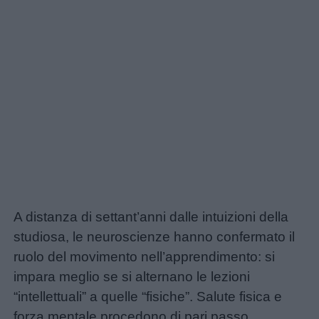
Link
utili
A distanza di settant’anni dalle intuizioni della
studiosa, le neuroscienze hanno confermato il
Chi
ruolo del movimento nell’apprendimento: si
siamo
impara meglio se si alternano le lezioni
“intellettuali” a quelle “fisiche”. Salute fisica e
Contatti
forza mentale procedono di pari passo.