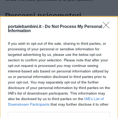
Privacy
Percorsi psicomotori
policy
portalebambini.it -
Do Not Process My Personal
Information
I percorsi psicomotori sono giochi di percorsi
che prevedono il superamento di una serie di
If you wish to opt-out of the sale, sharing to third parties, or
sfide. Sono particolarmente indicati per i
processing of your personal or sensitive information for
bambini da 3 a 6 anni e si possono prevedere
targeted advertising by us, please use the below opt-out
section to confirm your selection. Please note that after your
diversi livelli di difficoltà.
Italveneta Didattica
opt-out request is processed you may continue seeing
propone un kit modulare per allestire percorsi
interest-based ads based on personal information utilized by
psicomotori in classe, in palestra o all’esterno.
us or personal information disclosed to third parties prior to
your opt-out. You may separately opt-out of the further
disclosure of your personal information by third parties on the
IAB’s list of downstream participants. This information may
also be disclosed by us to third parties on the
IAB’s List of
Downstream Participants
that may further disclose it to other
third parties.