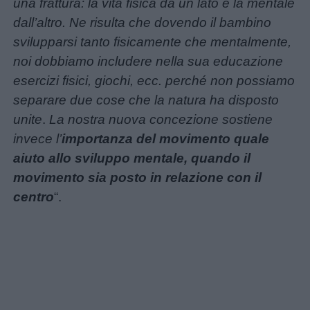
una frattura: la vita fisica da un lato e la mentale
Feste
dall’altro. Ne risulta che dovendo il bambino
e
svilupparsi tanto fisicamente che mentalmente,
giornate
noi dobbiamo includere nella sua educazione
esercizi fisici, giochi, ecc. perché non possiamo
Filastrocche
separare due cose che la natura ha disposto
unite
.
La nostra nuova concezione sostiene
Giochi
invece l’
importanza del movimento quale
aiuto allo sviluppo mentale, quando il
Lavoretti
movimento sia posto in relazione con il
centro
“.
Nomi
maschili
Nomi
femminili