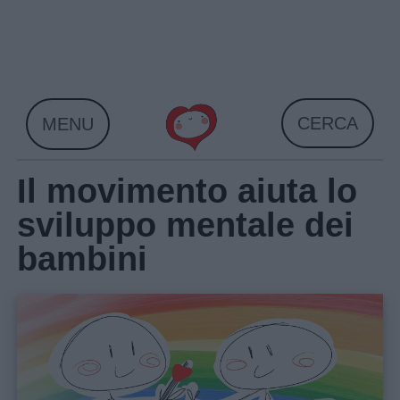
Skip
to
content
CERCA
MENU
Il movimento aiuta lo
sviluppo mentale dei
bambini