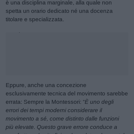
è una disciplina marginale, alla quale non
spetta un orario dedicato né una docenza
titolare e specializzata.
Menu
Unmute
Loaded
:
16.29%
Schede
didattiche
Disegni
da
Eppure, anche una concezione
colorare
esclusivamente tecnica del movimento sarebbe
errata: Sempre la Montessori: “
È uno degli
Storie
errori dei tempi moderni considerare il
per
movimento a sé, come distinto dalle funzioni
bambini
più elevate. Questo grave errore conduce a