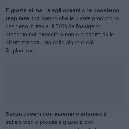
da
È grazie ai mari e agli oceani che possiamo
colorare
respirare
: tutti sanno che le piante producono
ossigeno; tuttavia, il 70% dell’ossigeno
Storie
presente nell’atmosfera non è prodotto dalle
per
piante terrestri, ma dalle alghe e dal
bambini
fitoplancton.
Unmute
Feste
Loaded
:
24.77%
e
giornate
Filastrocche
Giochi
Senza oceani non avremmo internet:
il
traffico web è possibile grazie a cavi
Lavoretti