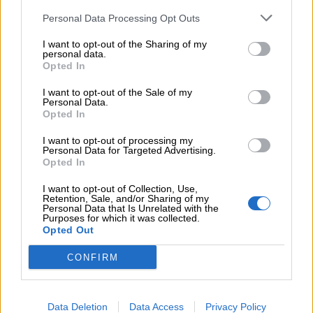
Personal Data Processing Opt Outs
I want to opt-out of the Sharing of my
personal data.
Opted In
I want to opt-out of the Sale of my
Personal Data.
Il mare non è sempre stato salato:
quando si
Opted In
sono formati gli oceani, a causa della
I want to opt-out of processing my
condensazione del vapore acqueo presente
Personal Data for Targeted Advertising.
Opted In
nell’atmosfera, erano composti d’acqua dolce. Il
sale è arrivato poco alla volta, trasportato dai
I want to opt-out of Collection, Use,
Retention, Sale, and/or Sharing of my
fiumi.
Personal Data that Is Unrelated with the
Purposes for which it was collected.
Opted Out
L’acqua del mare si può bere:
grazie ad
CONFIRM
If you wish to opt-out of the sale, sharing to third parties, or
apparecchiature speciali, è possibile eliminare il
processing of your personal or sensitive information for
sale dall’acqua marina e renderla potabile.
targeted advertising by us, please use the below opt-out
Questi impianti, tuttavia, sono molto costosi ed
section to confirm your selection. Please note that after your
Data Deletion
Data Access
Privacy Policy