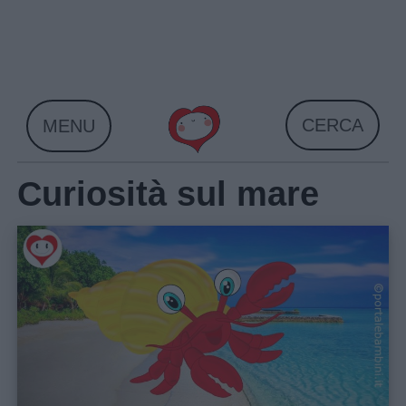
Skip
to
content
CERCA
MENU
Curiosità sul mare