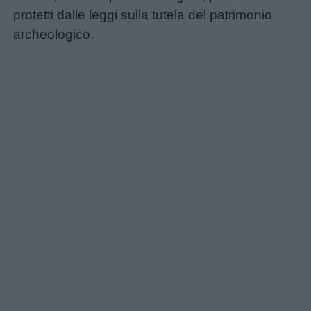
utili
protetti dalle leggi sulla tutela del patrimonio
archeologico.
Chi
siamo
Contatti
Privacy
policy