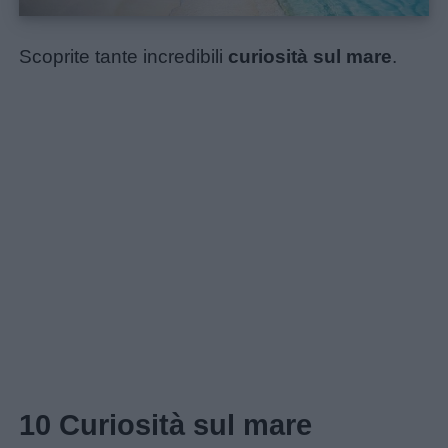
Scoprite tante incredibili
curiosità sul mare
.
Home
Menu
Schede
didattiche
10 Curiosità sul mare
Disegni