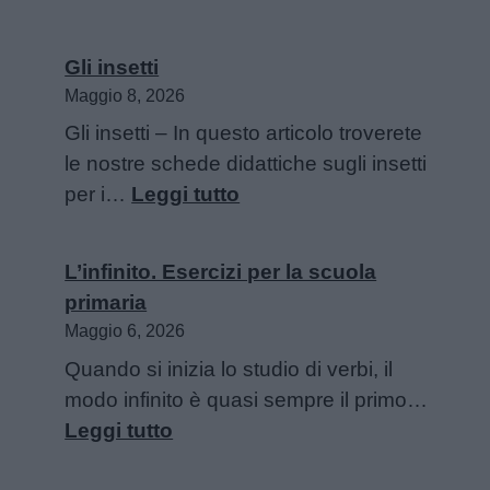
Trasforma
il
Gli insetti
tuo
Maggio 8, 2026
spazio
Gli insetti – In questo articolo troverete
esterno:
le nostre schede didattiche sugli insetti
Idee
:
per i…
Leggi tutto
per
Gli
vivere
insetti
meglio
L’infinito. Esercizi per la scuola
all’aperto
primaria
Maggio 6, 2026
Quando si inizia lo studio di verbi, il
modo infinito è quasi sempre il primo…
:
Leggi tutto
L’infinito.