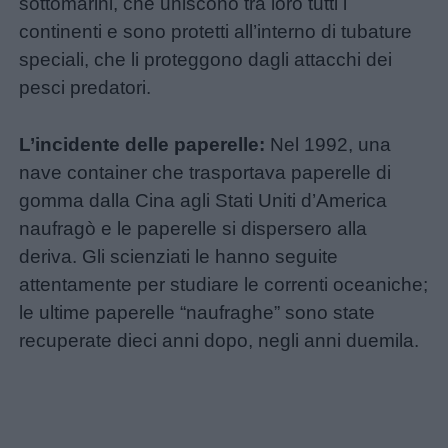
sottomarini, che uniscono tra loro tutti i
continenti e sono protetti all’interno di tubature
Nomi
speciali, che li proteggono dagli attacchi dei
maschili
pesci predatori.
Nomi
L’incidente delle paperelle:
Nel 1992, una
femminili
nave container che trasportava paperelle di
gomma dalla Cina agli Stati Uniti d’America
Frasi
naufragò e le paperelle si dispersero alla
e
deriva. Gli scienziati le hanno seguite
aforismi
attentamente per studiare le correnti oceaniche;
le ultime paperelle “naufraghe” sono state
Buongiorno
recuperate dieci anni dopo, negli anni duemila.
Buonanotte