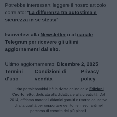
Potrebbe interessarti leggere il nostro articolo
correlato: “
La differenza tra autostima e
sicurezza in se stessi
”
Iscrivetevi alla
Newsletter
o al
canale
Telegram
per ricevere gli ultimi
aggiornamenti dal sito.
Ultimo aggiornamento:
Dicembre 2, 2025
Termini
Condizioni di
Privacy
d'uso
vendita
policy
Il sito portalebambini.it è la rivista online delle
Edizioni
Cuorfolletto
, dedicata alla didattica e alla creatività. Dal
2014, offriamo materiali didattici gratuiti e risorse educative
di alta qualità per supportare genitori e insegnanti nel
percorso di crescita dei più piccoli.