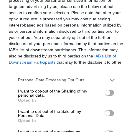
processing of your personal or sensitive information for
targeted advertising by us, please use the below opt-out
Impatto psicologico:
section to confirm your selection. Please note that after your
opt-out request is processed you may continue seeing
spezzare il ciclo
interest-based ads based on personal information utilized by
us or personal information disclosed to third parties prior to
dell’insuccesso
your opt-out. You may separately opt-out of the further
disclosure of your personal information by third parties on the
IAB’s list of downstream participants. This information may
Uno degli aspetti più critici dell’insuccesso
also be disclosed by us to third parties on the
IAB’s List of
scolastico è la sua
ripercussione psicologica
.
Downstream Participants
that may further disclose it to other
third parties.
Lo studente che colleziona voti negativi tende a
sviluppare una convinzione limitante: “non sono
Personal Data Processing Opt Outs
portato per questa materia” o, peggio, “non
I want to opt-out of the Sharing of my
sono intelligente”. Questo meccanismo
personal data.
Opted In
psicologico innesca una profezia che si
I want to opt-out of the Sale of my
autoavvera: la scarsa autostima porta a un
Personal Data.
minore impegno (per paura di fallire ancora),
Opted In
che a sua volta produce risultati peggiori.
I want to opt-out of processing my