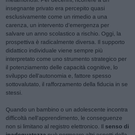
didattiche
insegnante privato era percepito quasi
esclusivamente come un rimedio a una
Disegni
carenza, un intervento d’emergenza per
da
salvare un anno scolastico a rischio. Oggi, la
colorare
prospettiva è radicalmente diversa. Il supporto
didattico individuale viene sempre più
interpretato come uno strumento strategico per
Storie
il potenziamento delle capacità cognitive, lo
per
sviluppo dell’autonomia e, fattore spesso
bambini
sottovalutato, il rafforzamento della fiducia in se
stessi.
Feste
e
Quando un bambino o un adolescente incontra
giornate
difficoltà nell’apprendimento, le conseguenze
non si limitano al registro elettronico. Il
senso di
Filastrocche
inadeguatezza
può permeare altri aspetti della