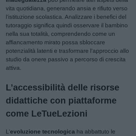
vita quotidiana, generando ansia e rifiuto verso
Giochi
l’istituzione scolastica. Analizzare i benefici del
tutoraggio significa quindi osservare il bambino
Lavoretti
nella sua totalità, comprendendo come un
affiancamento mirato possa sbloccare
Nomi
potenzialità latenti e trasformare l’approccio allo
maschili
studio da onere passivo a percorso di crescita
attiva.
Nomi
femminili
L’accessibilità delle risorse
Frasi
didattiche con piattaforme
e
come LeTueLezioni
aforismi
L’
evoluzione tecnologica
ha abbattuto le
Buongiorno