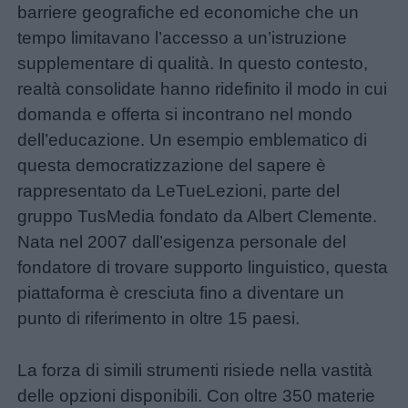
barriere geografiche ed economiche che un
tempo limitavano l’accesso a un’istruzione
Buonanotte
supplementare di qualità. In questo contesto,
realtà consolidate hanno ridefinito il modo in cui
Auguri
domanda e offerta si incontrano nel mondo
dell’educazione. Un esempio emblematico di
Barzellette
questa democratizzazione del sapere è
rappresentato da LeTueLezioni, parte del
Educazione
gruppo TusMedia fondato da Albert Clemente.
positiva
Nata nel 2007 dall’esigenza personale del
fondatore di trovare supporto linguistico, questa
piattaforma è cresciuta fino a diventare un
Link
punto di riferimento in oltre 15 paesi.
utili
La forza di simili strumenti risiede nella vastità
delle opzioni disponibili. Con oltre 350 materie
Chi