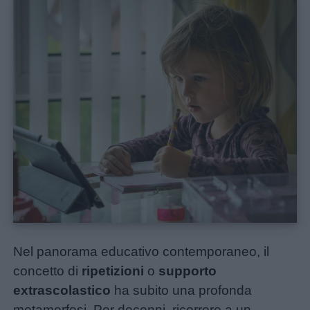
Home
Nel panorama educativo contemporaneo, il
Menu
concetto di
ripetizioni
o
supporto
extrascolastico
ha subito una profonda
Schede
metamorfosi. Per decenni, ricorrere a un