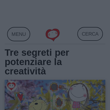
Skip
to
content
CERCA
MENU
Tre segreti per
potenziare la
creatività