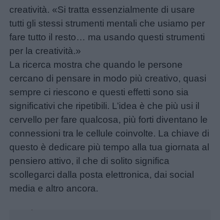
Schede
creatività. «Si tratta essenzialmente di usare
didattiche
tutti gli stessi strumenti mentali che usiamo per
fare tutto il resto… ma usando questi strumenti
Disegni
per la creatività.»
da
La ricerca mostra che quando le persone
colorare
cercano di pensare in modo più creativo, quasi
sempre ci riescono e questi effetti sono sia
Storie
significativi che ripetibili. L’idea è che più usi il
per
cervello per fare qualcosa, più forti diventano le
bambini
connessioni tra le cellule coinvolte. La chiave di
questo è dedicare più tempo alla tua giornata al
Feste
pensiero attivo, il che di solito significa
e
scollegarci dalla posta elettronica, dai social
giornate
media e altro ancora.
Unmute
Loaded
:
20.82%
Filastrocche