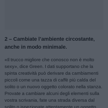
Giochi
Lavoretti
2 – Cambiate l’ambiente circostante,
Nomi
anche in modo minimale.
maschili
«Il trucco migliore che conosco non è molto
Nomi
sexy», dice Green. I dati supportano che la
femminili
spinta creatività può derivare da cambiamenti
piccoli come una tazza di caffè più calda del
Frasi
solito o un nuovo oggetto colorato nella stanza.
e
Provate a cambiare alcuni degli elementi sulla
aforismi
vostra scrivania, fate una strada diversa dal
solito o ispezionate attentamente un oggetto