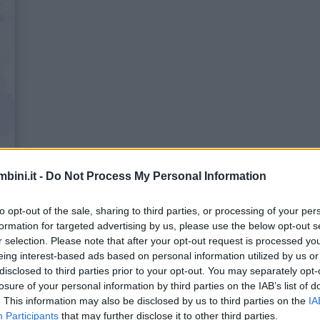
bini.it -
Do Not Process My Personal Information
è disponibile anche in versione cartacea: un albo illu
to opt-out of the sale, sharing to third parties, or processing of your per
formation for targeted advertising by us, please use the below opt-out s
é non perdano mai la speranza né la generosità.
r selection. Please note that after your opt-out request is processed y
it:
https://amzn.to/2IEUGyG
eing interest-based ads based on personal information utilized by us or
disclosed to third parties prior to your opt-out. You may separately opt-
losure of your personal information by third parties on the IAB’s list of
 COLORI: AUDIOFIABA
. This information may also be disclosed by us to third parties on the
IA
Participants
that may further disclose it to other third parties.