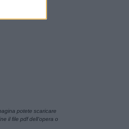
 pagina potete scaricare
 il file pdf dell’opera o