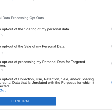
l Data Processing Opt Outs
o opt-out of the Sharing of my personal data.
In
o opt-out of the Sale of my Personal Data.
In
to opt-out of processing my Personal Data for Targeted
ing.
In
o opt-out of Collection, Use, Retention, Sale, and/or Sharing
ersonal Data that Is Unrelated with the Purposes for which it
lected.
Out
 COLORI: AUDIOFIABA CON LE MARIONETTE
CONFIRM
 da stampare e ritagliare per realizzare le marionette