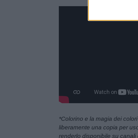
Link
utili
Chi
siamo
*Colorino e la magia dei color
liberamente una copia per uso p
Contatti
renderlo disponibile su canali d