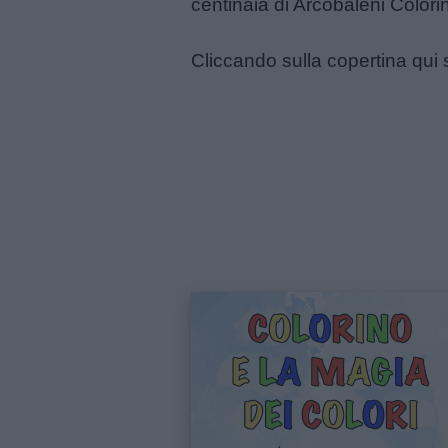
centinaia di Arcobaleni Colorin
Schede
Cliccando sulla copertina qui s
didattiche
Disegni
da
colorare
Storie
per
bambini
Feste
e
giornate