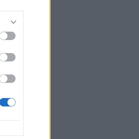
,
cliccate qui
.