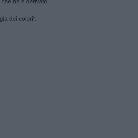
o che ne è derivato.
ia dei colori”.