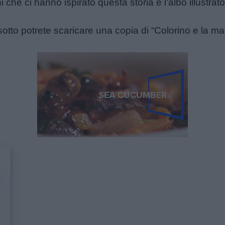
i che ci hanno ispirato questa storia e l’albo illustrat
otto potrete scaricare una copia di “Colorino e la mag
Unmute
Loaded
:
22.62%