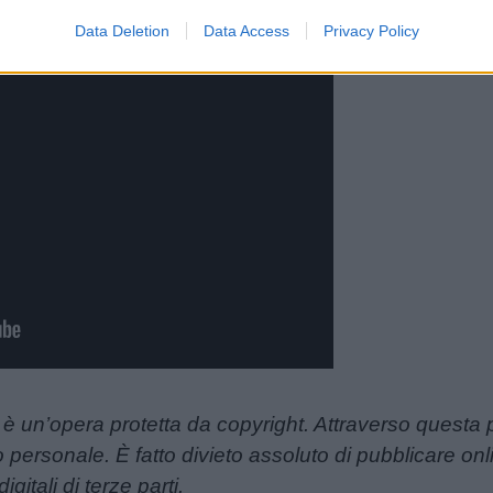
Data Deletion
Data Access
Privacy Policy
i è un’opera protetta da copyright. Attraverso questa
ersonale. È fatto divieto assoluto di pubblicare online
igitali di terze parti.