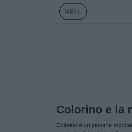
Skip
MENU
to
content
Home
Colorino e la 
Menu
Colorino è un giovane arcobalen