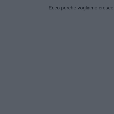
Frasi
Ecco perchè vogliamo crescer
e
aforismi
Buongiorno
Buonanotte
Auguri
Barzellette
Educazione
positiva