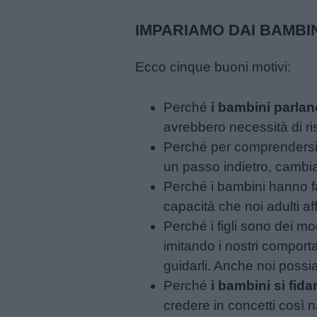
Feste
IMPARIAMO DAI BAMBIN
e
giornate
Ecco cinque buoni motivi:
Filastrocche
Perché
i bambini parlan
avrebbero necessità di ri
Giochi
Perché per comprendersi t
un passo indietro, cambia
Lavoretti
Perché i bambini hanno f
capacità che noi adulti af
Nomi
Perché i figli sono dei mod
maschili
imitando i nostri comport
guidarli. Anche noi possi
Nomi
Perché
i bambini si fid
femminili
credere in concetti così n