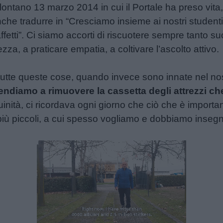
i lontano 13 marzo 2014 in cui il Portale ha preso vit
anche tradurre in “Cresciamo insieme ai nostri student
ffetti”. Ci siamo accorti di riscuotere sempre tanto 
zza, a praticare empatia, a coltivare l’ascolto attivo.
tutte queste cose, quando invece sono innate nel no
endiamo a rimuovere la cassetta degli attrezzi c
inità, ci ricordava ogni giorno che ciò che è importan
iù piccoli, a cui spesso vogliamo e dobbiamo inseg
Unmute
Loaded
: