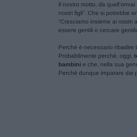
Il nostro motto, da quell’orma
nostri figli”. Che si potrebbe 
“Cresciamo insieme ai nostri a
Menu
essere gentili e cercare gentile
Schede
Perchè è necessario ribadire 
didattiche
Probabilmente perchè, oggi,
t
bambini
e che, nella sua genu
Disegni
Perchè dunque imparare dai p
da
colorare
Storie
per
bambini