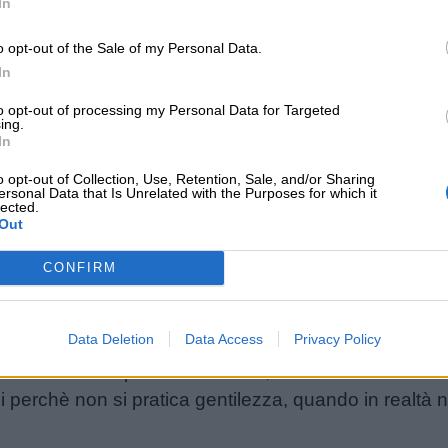
R RI-SCOPRIRCI:
In
o opt-out of the Sale of my Personal Data.
oglia di emozionarmi?
In
rima giudicare?
to opt-out of processing my Personal Data for Targeted
ing.
In
IVO: PER PARLARE DEL MARE,
o opt-out of Collection, Use, Retention, Sale, and/or Sharing
ersonal Data that Is Unrelated with the Purposes for which it
lected.
Out
CONFIRM
e una cosa fondamentale: da adulti, ci limitiamo a c
plete o che non possiedono la forza dell’esperienza 
Data Deletion
Data Access
Privacy Policy
rle”, come invece fanno i bambini.
Senza esperienza
ebbe essere esperienza vissuta, torna ad essere steri
i perchè non si pratica gentilezza, quando in realtà n