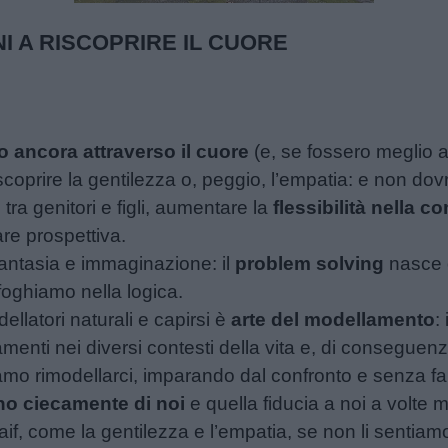
42.40%
I A RISCOPRIRE IL CUORE
o ancora attraverso il cuore
(e, se fossero meglio as
scoprire la gentilezza o, peggio, l’empatia: e non d
ra genitori e figli, aumentare la
flessibilità nella 
re prospettiva.
antasia e immaginazione: il
problem solving
nasce d
foghiamo nella logica.
ellatori naturali e capirsi è
arte del modellamento
:
amenti nei diversi contesti della vita e, di conseguen
amo rimodellarci, imparando dal confronto e senza far 
ano ciecamente di noi
e quella fiducia a noi a volt
aif, come la gentilezza e l’empatia, se non li sentiam