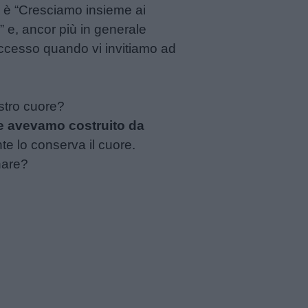
a, è “Cresciamo insieme ai
i” e, ancor più in generale
successo quando vi invitiamo ad
stro cuore?
he avevamo costruito da
te lo conserva il cuore.
nare?