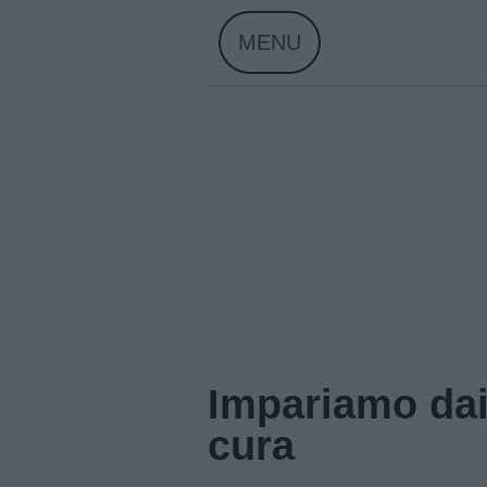
Skip
MENU
to
content
Impariamo dai
cura
Home