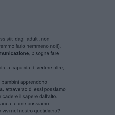
sistiti dagli adulti, non
ovremmo farlo nemmeno noi!).
comunicazione
, bisogna fare
alla capacità di vedere oltre,
 i bambini apprendono
za, attraverso di essi possiamo
cadere il sapere dall’alto.
e manca: come possiamo
o vivi nel nostro quotidiano?