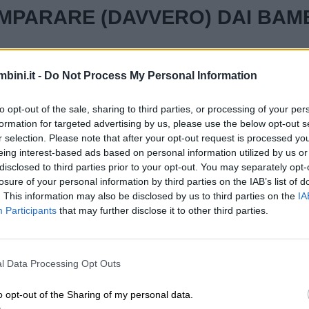
IMPARARE (DAVVERO) DAI BAMB
al film
Will Hunting – Genio Ribelle
:
bini.it -
Do Not Process My Personal Information
 con un libro in mano, per un istante possiamo pensa
to opt-out of the sale, sharing to third parties, or processing of your per
dall’essere in grado di capire l’essenza di quel mo
formation for targeted advertising by us, please use the below opt-out s
e sono state vissute. Oltre a tutto il caos, la paura e
r selection. Please note that after your opt-out request is processed y
eing interest-based ads based on personal information utilized by us or
voce dell’esperienza è molto più intensa e reale di q
disclosed to third parties prior to your opt-out. You may separately opt-
 non hanno mai vissuto sulla propria pelle ciò che 
losure of your personal information by third parties on the IAB’s list of
. This information may also be disclosed by us to third parties on the
IA
Participants
that may further disclose it to other third parties.
udicare le persone di cui non sappiamo niente o molt
uanto pensiamo, perché parliamo senza sapere. Non t
e perché non ci siamo trovati nei loro panni.Non sia
l Data Processing Opt Outs
he, probabilmente, è molto meno di quanto stimiamo.
o opt-out of the Sharing of my personal data.