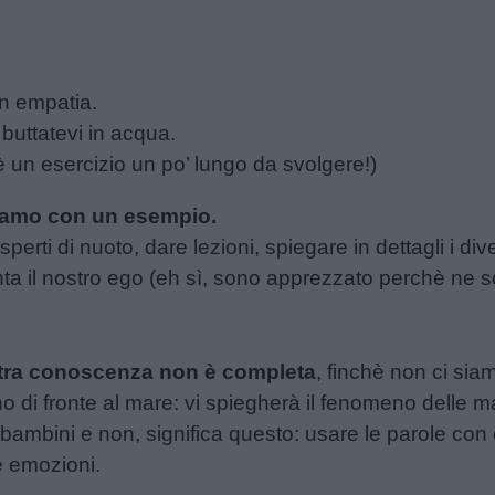
in empatia.
buttatevi in acqua.
 è un esercizio un po’ lungo da svolgere!)
iamo con un esempio.
erti di nuoto, dare lezioni, spiegare in dettagli i diver
 il nostro ego (eh sì, sono apprezzato perchè ne so)
stra conoscenza non è completa
, finchè non ci siam
di fronte al mare: vi spiegherà il fenomeno delle mar
bambini e non, significa questo: usare le parole con
le emozioni.