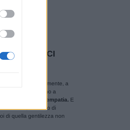
 BUTTIAMOCI
onoscere superficialmente, a
vissuta. Ci limitiamo a
 vissuta, non c’è empatia.
E
le dibattito, scambio di
oi di quella gentilezza non