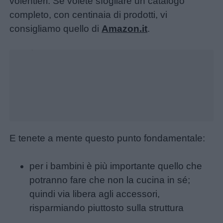
volentieri. Se volete sfogliare un catalogo
completo, con centinaia di prodotti, vi
consigliamo quello di
Amazon.it
.
Unmute
Loaded
:
34.15%
E tenete a mente questo punto fondamentale:
per i bambini è più importante quello che
potranno fare che non la cucina in sé;
quindi via libera agli accessori,
risparmiando piuttosto sulla struttura