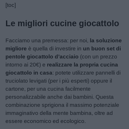
[toc]
Menu
Le migliori cucine giocattolo
Schede
Facciamo una premessa: per noi,
la soluzione
didattiche
migliore
è quella di investire in
un buon set di
pentole giocattolo d’acciaio
(con un prezzo
Disegni
intorno ai 20€) e
realizzare la propria cucina
da
giocattolo in casa
: potete utilizzare pannelli di
colorare
truciolato levigati (per i più esperti) oppure il
cartone, per una cucina facilmente
personalizzabile anche dai bambini. Questa
Storie
combinazione sprigiona il massimo potenziale
per
immaginativo della mente bambina, oltre ad
bambini
essere economico ed ecologico.