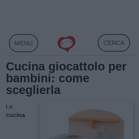
Skip
to
content
CERCA
MENU
Cucina giocattolo per
bambini: come
sceglierla
La
cucina