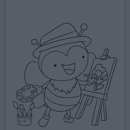
Frasi
e
aforismi
Buongiorno
Buonanotte
Auguri
Barzellette
Educazione
positiva