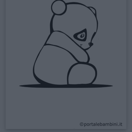
Link
utili
Chi
siamo
Contatti
Privacy
policy