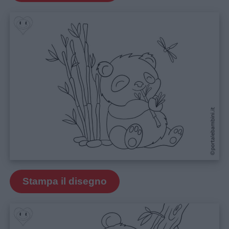
Menu
Stampa il disegno
Schede
didattiche