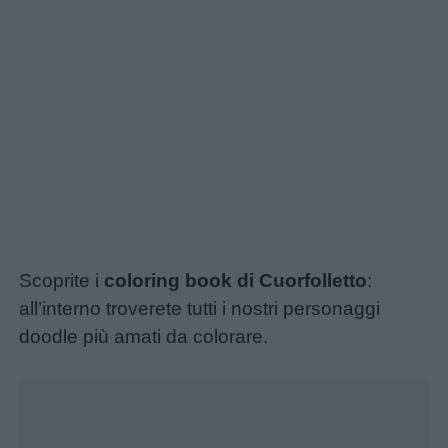
Scoprite i
coloring book di Cuorfolletto
:
all’interno troverete tutti i nostri personaggi
doodle più amati da colorare.
Unmute
Loaded
:
30.13%