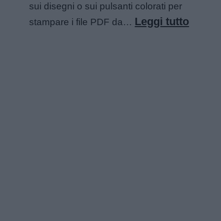
sui disegni o sui pulsanti colorati per
:
Leggi tutto
stampare i file PDF da…
Angur
da
colora