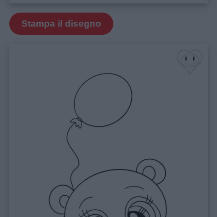
Auguri
Stampa il disegno
Barzellette
Educazione
positiva