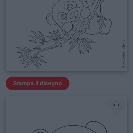
Disegni
da
colorare
Storie
per
bambini
Feste
e
Stampa il disegno
giornate
Filastrocche
Giochi