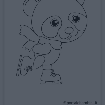
Lavoretti
Nomi
maschili
Nomi
femminili
Frasi
e
aforismi
Buongiorno
Buonanotte