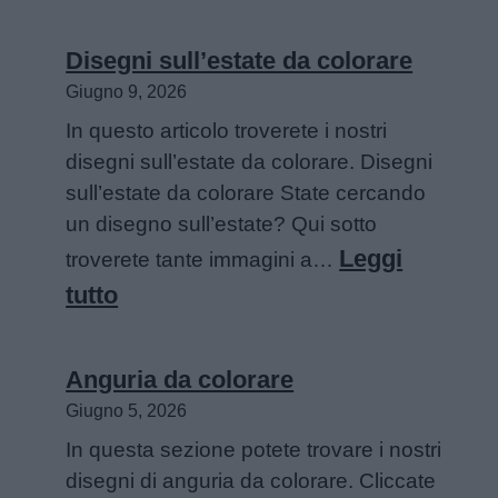
Sirene
da
Disegni sull’estate da colorare
colorare
Giugno 9, 2026
In questo articolo troverete i nostri
disegni sull’estate da colorare. Disegni
sull’estate da colorare State cercando
un disegno sull’estate? Qui sotto
Leggi
troverete tante immagini a…
:
tutto
Disegni
sull’estate
Anguria da colorare
da
Giugno 5, 2026
colorare
In questa sezione potete trovare i nostri
disegni di anguria da colorare. Cliccate