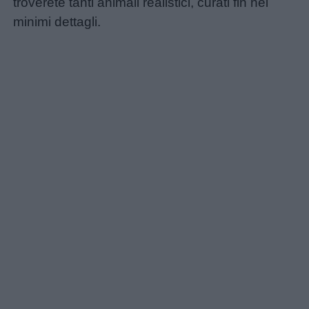
troverete tanti animali realistici, curati fin nei
minimi dettagli.