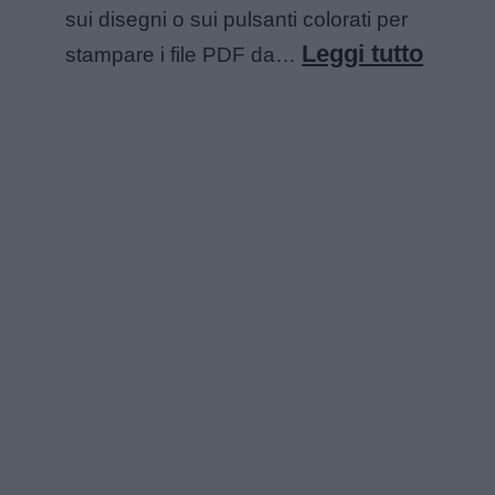
sui disegni o sui pulsanti colorati per
:
Leggi tutto
stampare i file PDF da…
Angur
da
colora