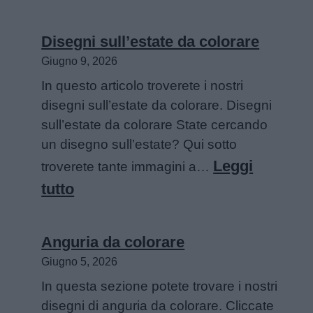
Sirene
da
Disegni sull’estate da colorare
colorare
Giugno 9, 2026
In questo articolo troverete i nostri
disegni sull’estate da colorare. Disegni
sull’estate da colorare State cercando
un disegno sull’estate? Qui sotto
Leggi
troverete tante immagini a…
:
tutto
Disegni
sull’estate
Anguria da colorare
da
Giugno 5, 2026
colorare
In questa sezione potete trovare i nostri
disegni di anguria da colorare. Cliccate