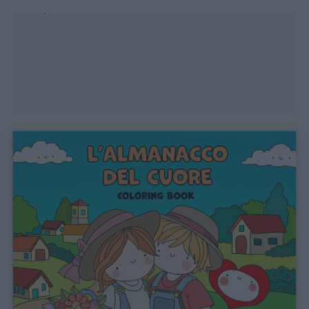
Unmute
Loaded
:
43.49%
Contatti
Privacy
policy