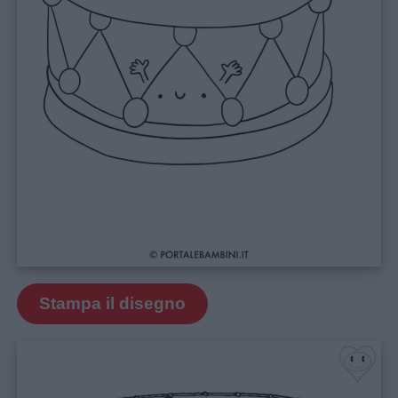
Menu
Schede
didattiche
Disegni
da
Stampa il disegno
colorare
Storie