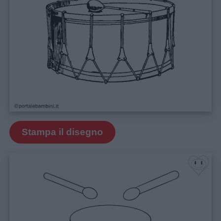
per
bambini
Feste
e
giornate
Filastrocche
Giochi
Stampa il disegno
Lavoretti
Nomi
maschili