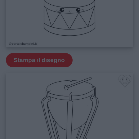
Nomi
femminili
Frasi
e
aforismi
Stampa il disegno
Buongiorno
Buonanotte
Auguri
Barzellette
Educazione