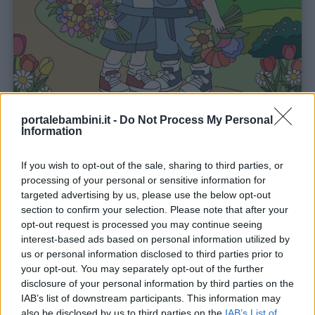
portalebambini.it -
Do Not Process My Personal
L’almanacco del cuore
Information
€ 10,40
If you wish to opt-out of the sale, sharing to third parties, or
processing of your personal or sensitive information for
Scopri su Amazon
targeted advertising by us, please use the below opt-out
section to confirm your selection. Please note that after your
opt-out request is processed you may continue seeing
interest-based ads based on personal information utilized by
us or personal information disclosed to third parties prior to
your opt-out. You may separately opt-out of the further
disclosure of your personal information by third parties on the
IAB’s list of downstream participants. This information may
also be disclosed by us to third parties on the
IAB’s List of