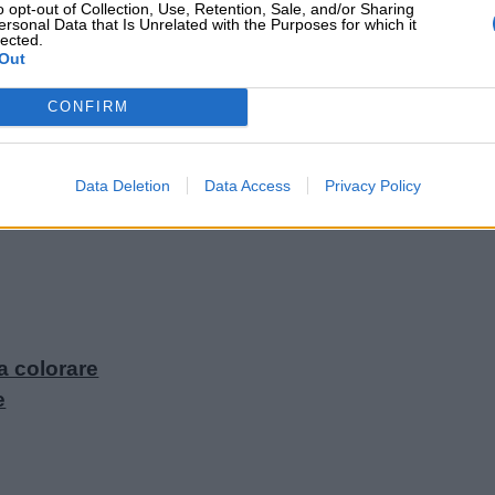
o opt-out of Collection, Use, Retention, Sale, and/or Sharing
ersonal Data that Is Unrelated with the Purposes for which it
Scopri su Amazon
lected.
Out
CONFIRM
e
Data Deletion
Data Access
Privacy Policy
olorare
a colorare
e