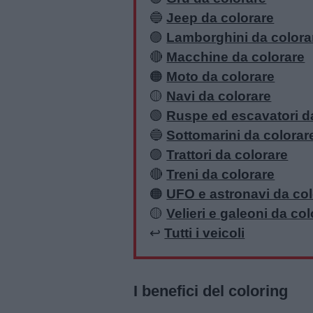
🔵
Jeep da colorare
🟣
Lamborghini da colora
🔴
Macchine da colorare
🟠
Moto da colorare
🟡
Navi da colorare
🟢
Ruspe ed escavatori d
🔵
Sottomarini da colorar
🟣
Trattori da colorare
🔴
Treni da colorare
🟠
UFO e astronavi da col
🟡
Velieri e galeoni da co
↩️
Tutti i veicoli
I benefici del coloring