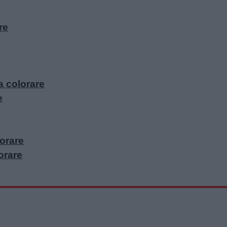
re
a colorare
e
orare
lorare