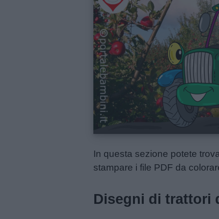
Menu
Schede
didattiche
Disegni
da
colorare
In questa sezione potete trova
Storie
stampare i file PDF da colorar
per
bambini
Disegni di trattori
Feste