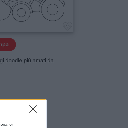
mpa
aggi doodle più amati da
sonal or