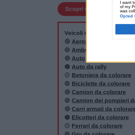
I want t
of my P
Scopri su Amazon
was col
Contatti
Opted 
Veicoli da colorare:
Privacy
🔵
Aeroplani da colorare
policy
🟣
Ambulanza da colorar
🔴
Auto della polizia da c
🟠
Auto da rally
🟡
Betoniera da colorare
🟢
Biciclette da colorare
🔵
Camion da colorare
🟣
Camion dei pompieri d
🔴
Carri armati da colorar
🟠
Elicotteri da colorare
🟡
Ferrari da colorare
🟢
Gru da colorare