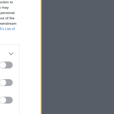
ection to
ou may
 personal
out of the
 downstream
B’s List of