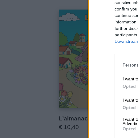
sensitive in
confirm you
continue se
information 
further disc
participants
Downstream 
Persona
I want t
Opted 
Link
I want t
utili
Opted 
L’almanacco del cuore
I want 
Advertis
€ 10,40
Chi
Opted 
siamo