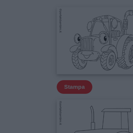
e
giornate
Filastrocche
Giochi
Lavoretti
Nomi
Stampa
maschili
Nomi
femminili