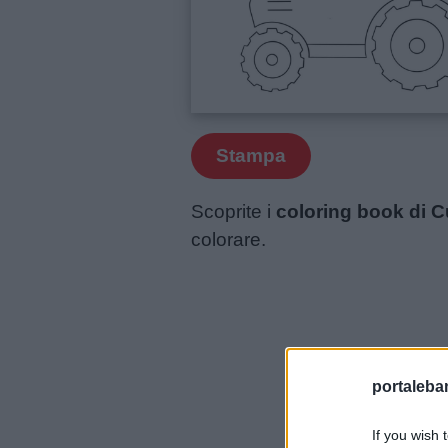
Frasi
e
aforismi
Buongiorno
Stampa
Buonanotte
Scoprite i
coloring book di C
Auguri
colorare.
Barzellette
Educazione
positiva
portalebam
If you wish 