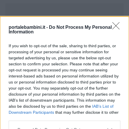
Loaded
:
29.24%
Nomi
maschili
portalebambini.it -
Do Not Process My Personal
Information
Nomi
If you wish to opt-out of the sale, sharing to third parties, or
femminili
processing of your personal or sensitive information for
targeted advertising by us, please use the below opt-out
Altre voci del dizionario con la lettera T:
section to confirm your selection. Please note that after your
Frasi
💪
Aggettivi con la T
opt-out request is processed you may continue seeing
e
interest-based ads based on personal information utilized by
🐂
Animali con la T
aforismi
us or personal information disclosed to third parties prior to
🌃
Città con la T
your opt-out. You may separately opt-out of the further
🥁
Cose con la T
disclosure of your personal information by third parties on the
Buongiorno
IAB’s list of downstream participants. This information may
🍹
Frutta con la T
also be disclosed by us to third parties on the
IAB’s List of
🪓
Mestieri con la T
Downstream Participants
that may further disclose it to other
Buonanotte
👦
Nomi maschili con la T
third parties.
👧
Nomi femminili con la T