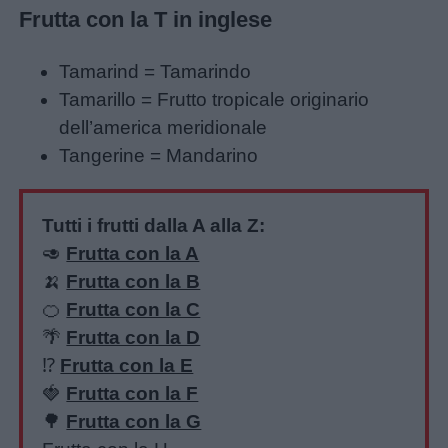
Frutta con la T in inglese
Tamarind = Tamarindo
Tamarillo = Frutto tropicale originario
dell’america meridionale
Tangerine = Mandarino
Tutti i frutti dalla A alla Z:
🥑
Frutta con la A
Menu
🍌
Frutta con la B
🍊
Frutta con la C
🌴
Frutta con la D
Schede
⁉️
Frutta con la E
didattiche
🍓
Frutta con la F
🌳
Frutta con la G
Disegni