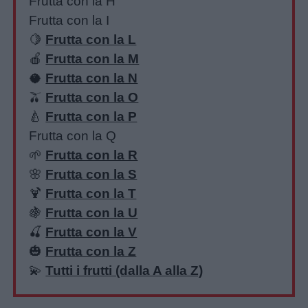
Frutta con la H
da
Frutta con la I
colorare
🍋
Frutta con la L
🍎
Frutta con la M
Storie
🥥
Frutta con la N
per
🫒
Frutta con la O
bambini
🍐
Frutta con la P
Frutta con la Q
Feste
🌱
Frutta con la R
e
🌸
Frutta con la S
giornate
🍹
Frutta con la T
🍇
Frutta con la U
Filastrocche
🍒
Frutta con la V
🎃
Frutta con la Z
Giochi
💫
Tutti i frutti (dalla A alla Z)
Lavoretti
Unmute