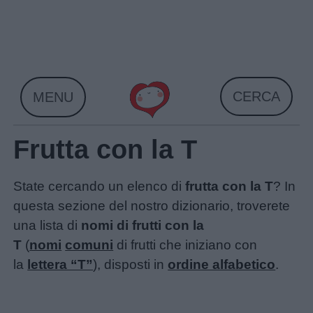
Skip
to
content
CERCA
MENU
Frutta con la T
State cercando un elenco di
frutta con la T
? In
questa sezione del nostro dizionario, troverete
una lista di
nomi di frutti con la
T
(
nomi
comuni
di frutti che iniziano con
la
lettera “T”
), disposti in
ordine alfabetico
.
Home