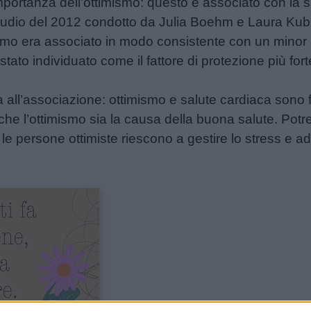
portanza dell’ottimismo: questo è associato con la 
tudio del 2012 condotto da Julia Boehm e Laura Kub
ismo era associato in modo consistente con un minor r
tato individuato come il fattore di protezione più forte 
a all’associazione: ottimismo e salute cardiaca sono 
he l’ottimismo sia la causa della buona salute. Potrebb
 le persone ottimiste riescono a gestire lo stress e ad