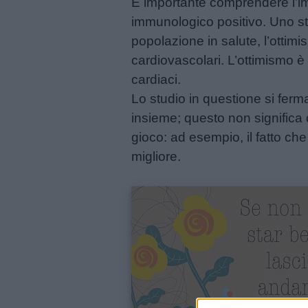
È importante comprendere l’im
immunologico positivo. Uno s
Filastrocche
popolazione in salute, l’ottim
cardiovascolari. L’ottimismo è s
Giochi
cardiaci.
Lo studio in questione si ferm
insieme; questo non significa c
Lavoretti
gioco: ad esempio, il fatto che
migliore.
Nomi
maschili
Nomi
femminili
Frasi
e