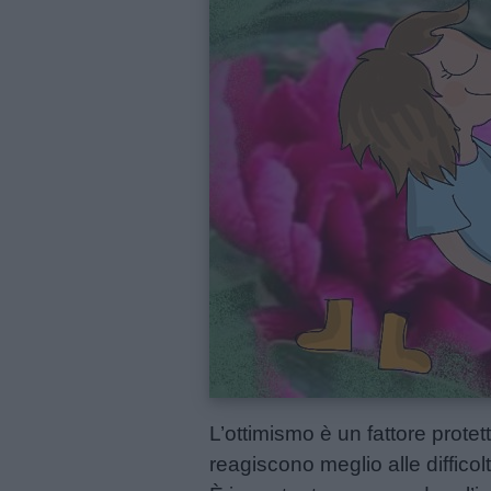
Menu
Schede
didattiche
Disegni
da
colorare
Storie
per
bambini
Feste
L’ottimismo è un fattore protet
e
reagiscono meglio alle difficol
giornate