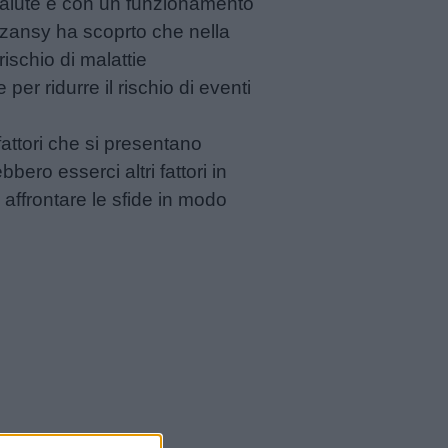
salute e con un funzionamento
zansy ha scoprto che nella
ischio di malattie
per ridurre il rischio di eventi
fattori che si presentano
ero esserci altri fattori in
 affrontare le sfide in modo