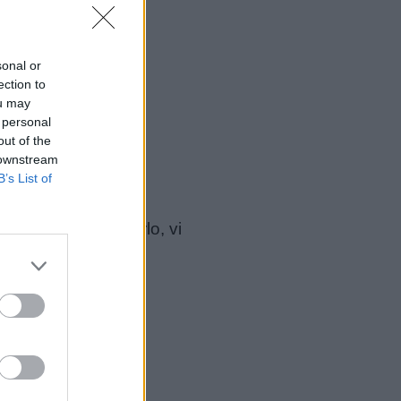
sonal or
ection to
ou may
 personal
out of the
 downstream
B’s List of
 educativi; per farlo, vi