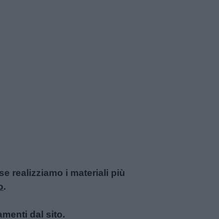
 realizziamo i materiali più
o
.
amenti dal sito.