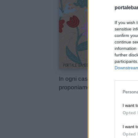
aforismi
portalebam
Buongiorno
If you wish 
sensitive in
confirm you
Buonanotte
continue se
information 
further disc
Auguri
participants
Downstream 
Barzellette
In ogni caso, riteniamo che si
proponiamo un piccolo esercizi
Persona
Educazione
positiva
I want t
Opted 
I want t
Opted 