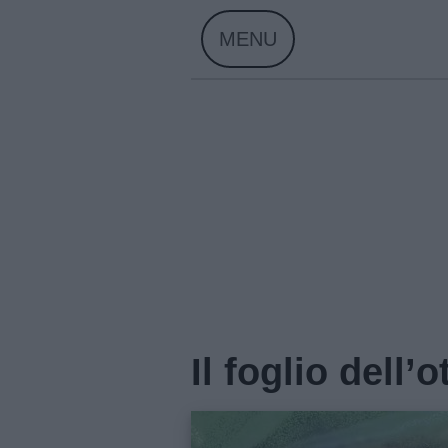
Skip
MENU
to
content
Il foglio dell’
Home