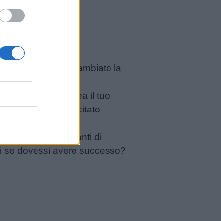
vai fiero e che ha cambiato la
vai fiero, sottolinea il tuo
empio: mi sono esercitato
rprendenti o stimolanti di
sti se dovessi avere successo?