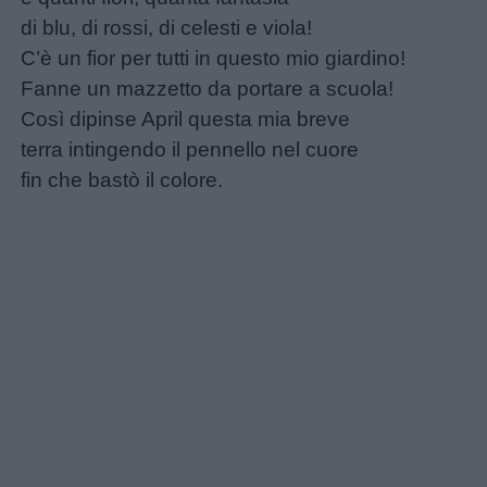
Frasi
di blu, di rossi, di celesti e viola!
e
C’è un fior per tutti in questo mio giardino!
aforismi
Fanne un mazzetto da portare a scuola!
Così dipinse April questa mia breve
Buongiorno
terra intingendo il pennello nel cuore
fin che bastò il colore.
Buonanotte
Auguri
Barzellette
Educazione
positiva