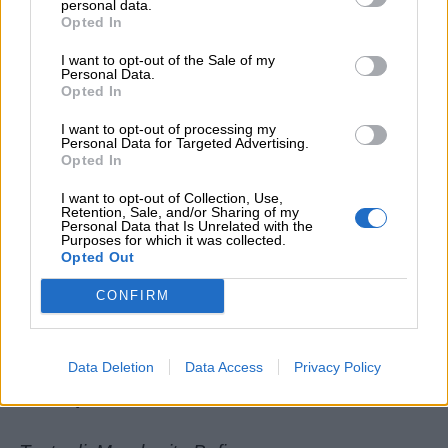
l’acacia nel cortile
personal data.
Opted In
mette il più bel monile;
le rondini dai nidi
I want to opt-out of the Sale of my
Personal Data.
gridano: “Vidi! Vidi!”
Opted In
Buongiorno! Lo sparuto
I want to opt-out of processing my
margine del fossato
Personal Data for Targeted Advertising.
Opted In
si veste del più ricco
I want to opt-out of Collection, Use,
mantello di broccato
Retention, Sale, and/or Sharing of my
Personal Data that Is Unrelated with the
per te, che faccia spicco;
Purposes for which it was collected.
e il ruscello già muto,
Opted Out
ripreso il flauto arguto
CONFIRM
suona, portando al mare
argenti e perle rare.
Data Deletion
Data Access
Privacy Policy
Viva aprile