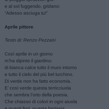
Feste
e al sol fuggendo, gridano:
e
“Adesso asciuga tu!”
giornate
Aprile pittore
Filastrocche
Testo di: Renzo Pezzani
Giochi
Così aprile in un giorno
Lavoretti
m’ha dipinto il giardino:
di bianca calce tutto il muro intorno
Nomi
e tutto il cielo del più bel turchino.
maschili
Di verde non ha fatto economia.
E’ così verde questa terricciuola
Nomi
che sembra l’orto della poesia.
femminili
Che chiasso di colori in ogni aiuola
e quanti fiori, quanta fantasia