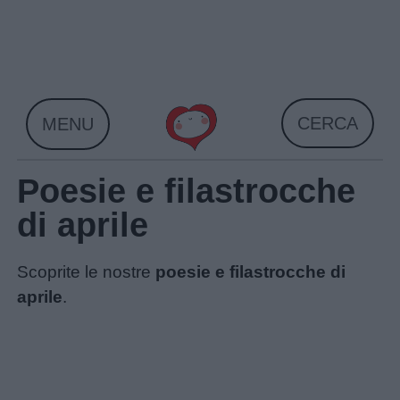
Skip
to
content
CERCA
MENU
Poesie e filastrocche
di aprile
Scoprite le nostre
poesie e filastrocche di
aprile
.