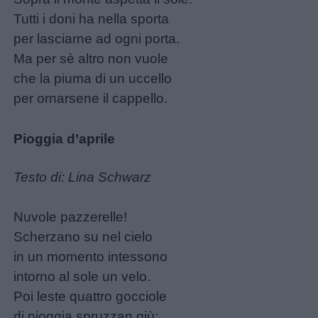
Tutti i doni ha nella sporta
per lasciarne ad ogni porta.
Menu
Ma per sè altro non vuole
che la piuma di un uccello
per ornarsene il cappello.
Schede
didattiche
Pioggia d’aprile
Disegni
Testo di: Lina Schwarz
da
colorare
Nuvole pazzerelle!
Scherzano su nel cielo
Storie
in un momento intessono
per
intorno al sole un velo.
bambini
Poi leste quattro gocciole
di pioggia spruzzan giù: