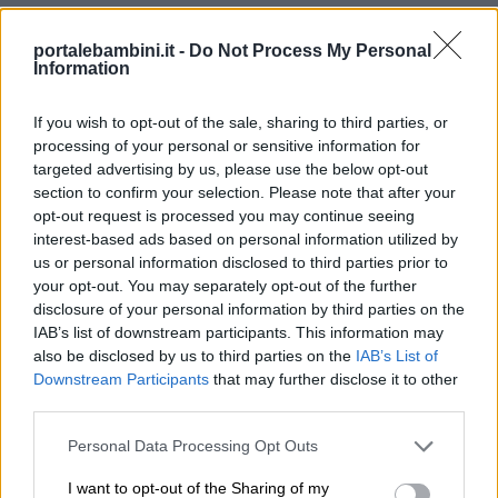
Privacy
portalebambini.it -
Do Not Process My Personal
policy
Information
If you wish to opt-out of the sale, sharing to third parties, or
processing of your personal or sensitive information for
targeted advertising by us, please use the below opt-out
section to confirm your selection. Please note that after your
opt-out request is processed you may continue seeing
interest-based ads based on personal information utilized by
us or personal information disclosed to third parties prior to
Testo di: Angiolo Silvio Novaro
your opt-out. You may separately opt-out of the further
disclosure of your personal information by third parties on the
IAB’s list of downstream participants. This information may
Buongiorno, mago aprile!
also be disclosed by us to third parties on the
IAB’s List of
Sei tornato? – Si desta
Downstream Participants
that may further disclose it to other
third parties.
al semplice suo tocco
con tre ghirlande in testa
Personal Data Processing Opt Outs
nell’orto l’albicocco;
I want to opt-out of the Sharing of my