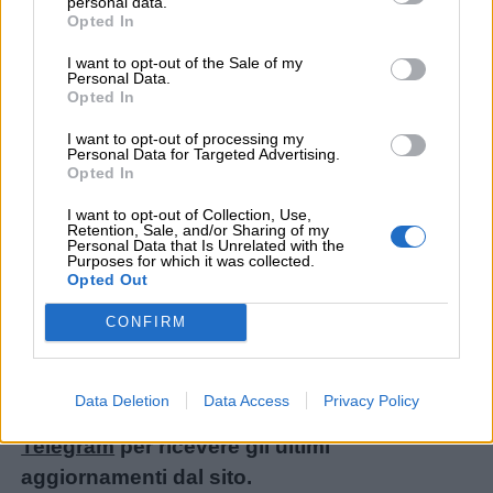
personal data.
Opted In
Gli indiani al centro della terra
I pirati ballano
I want to opt-out of the Sale of my
Personal Data.
La battaglia di Magenta
Menu
Opted In
La danza delle streghe
I want to opt-out of processing my
La danza del serpente
Personal Data for Targeted Advertising.
Schede
Opted In
Quattro pirati nel mar dei Sargassi
didattiche
I want to opt-out of Collection, Use,
Non avete trovato il contenuto che stavate
Retention, Sale, and/or Sharing of my
Personal Data that Is Unrelated with the
cercando? Chiedetecelo: ogni mese
Disegni
Purposes for which it was collected.
Opted Out
realizziamo i materiali più richiesti dai lettori!
da
Ecco il modulo per le nuove richieste:
colorare
CONFIRM
Chiedi un contenuto
.
Storie
Data Deletion
Data Access
Privacy Policy
Iscrivetevi alla
Newsletter
o al
canale
per
Telegram
per ricevere gli ultimi
bambini
aggiornamenti dal sito.