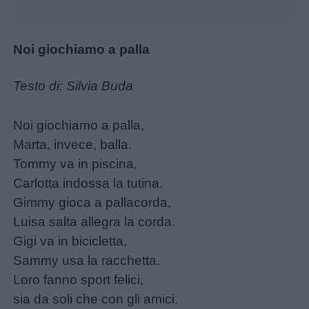
Giochi
Noi giochiamo a palla
Lavoretti
Testo di: Silvia Buda
Nomi
maschili
Noi giochiamo a palla,
Marta, invece, balla.
Nomi
Tommy va in piscina,
femminili
Carlotta indossa la tutina.
Gimmy gioca a pallacorda,
Frasi
Luisa salta allegra la corda.
e
Gigi va in bicicletta,
aforismi
Sammy usa la racchetta.
Loro fanno sport felici,
Buongiorno
sia da soli che con gli amici.