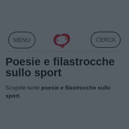
Skip
to
content
CERCA
MENU
Poesie e filastrocche
sullo sport
Scoprite tante
poesie e filastrocche sullo
sport
.