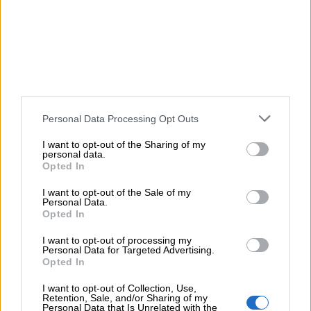
Testo di: Margherita Bufi
Quando facciamo squadra
tutto quanto quadra.
Personal Data Processing Opt Outs
Dopo la merenda
I want to opt-out of the Sharing of my
ci aiutiamo a vicenda.
personal data.
Opted In
La palla ci passiamo
corriamo a perdifiato.
I want to opt-out of the Sale of my
Personal Data.
Negli occhi ci guardiamo
Opted In
dritto e non di lato!
I want to opt-out of processing my
Siamo un bel gruppo
Personal Data for Targeted Advertising.
Opted In
anche se non vinciamo tutto.
Lo sport fatto insieme
I want to opt-out of Collection, Use,
Retention, Sale, and/or Sharing of my
uniti ci tiene.
Personal Data that Is Unrelated with the