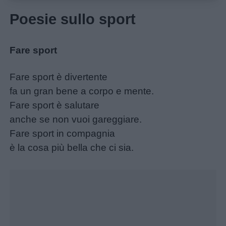
didattiche
Poesie sullo sport
Disegni
da
Fare sport
colorare
Fare sport è divertente
fa un gran bene a corpo e mente.
Storie
Fare sport è salutare
per
anche se non vuoi gareggiare.
bambini
Fare sport in compagnia
è la cosa più bella che ci sia.
Feste
e
giornate
Filastrocche