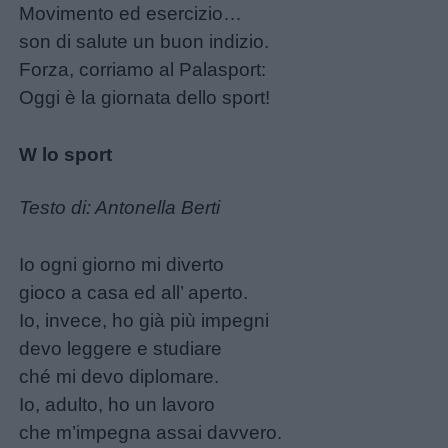
Movimento ed esercizio…
Buonanotte
son di salute un buon indizio.
Forza, corriamo al Palasport:
Auguri
Oggi è la giornata dello sport!
Barzellette
W lo sport
Educazione
Testo di: Antonella Berti
positiva
Io ogni giorno mi diverto
gioco a casa ed all’ aperto.
Io, invece, ho già più impegni
devo leggere e studiare
ché mi devo diplomare.
Io, adulto, ho un lavoro
che m’impegna assai davvero.