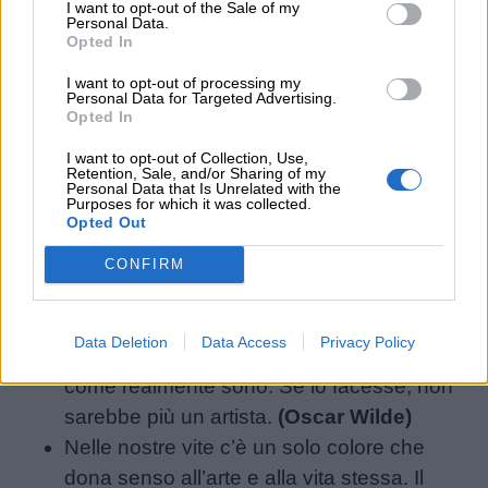
I want to opt-out of the Sale of my
pezzi.
(Shane Koyczan)
Personal Data.
Opted In
Ogni artista è stato prima un principiante.
(Ralph Waldo Emerson)
I want to opt-out of processing my
Personal Data for Targeted Advertising.
Ama l’arte. Fra tutte le menzogne è ancora
Opted In
la meno menzognera.
(Gustave Flaubert)
I want to opt-out of Collection, Use,
Chi non vuole imitare nulla, non produce
Retention, Sale, and/or Sharing of my
Personal Data that Is Unrelated with the
nulla.
(Salvador Dalí)
Purposes for which it was collected.
Opted Out
Non temere la perfezione. Non la
raggiungerai mai.
(Salvador Dalí)
CONFIRM
La vita mi obbliga a fare qualcosa, quindi
dipingo.
(Rene Magritte)
Data Deletion
Data Access
Privacy Policy
Nessun grande artista vede mai le cose
come realmente sono. Se lo facesse, non
sarebbe più un artista.
(Oscar Wilde)
Nelle nostre vite c’è un solo colore che
dona senso all’arte e alla vita stessa. Il