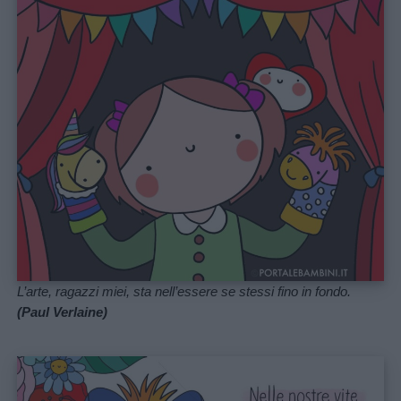
Filastrocche
Giochi
Lavoretti
Nomi
maschili
Nomi
L’arte, ragazzi miei, sta nell’essere se stessi fino in fondo.
femminili
(Paul Verlaine)
Frasi
e