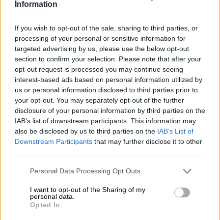
Information
If you wish to opt-out of the sale, sharing to third parties, or
processing of your personal or sensitive information for
targeted advertising by us, please use the below opt-out
section to confirm your selection. Please note that after your
opt-out request is processed you may continue seeing
Link
interest-based ads based on personal information utilized by
us or personal information disclosed to third parties prior to
U
utili
n
L
m
o
your opt-out. You may separately opt-out of the further
u
a
t
d
e
e
disclosure of your personal information by third parties on the
d
:
2
IAB’s list of downstream participants. This information may
7
.
Chi
5
also be disclosed by us to third parties on the
IAB’s List of
7
%
Downstream Participants
that may further disclose it to other
siamo
third parties.
Contatti
Personal Data Processing Opt Outs
L’arte, ragazzi miei, sta nell’essere se
I want to opt-out of the Sharing of my
personal data.
Privacy
stessi fino in fondo.
(Paul Verlaine)
Opted In
policy
Se il tuo cuore è spezzato crea arte con i