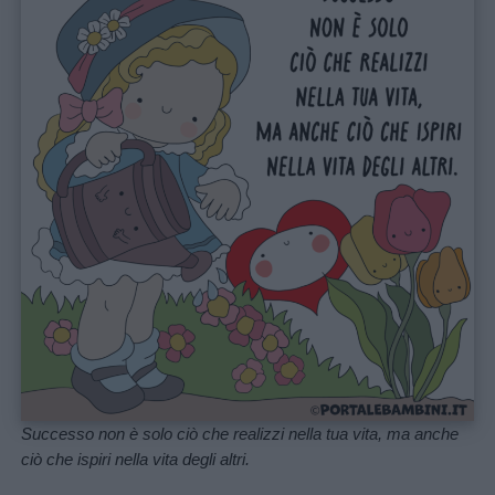
Nomi
femminili
Frasi
e
aforismi
Buongiorno
Buonanotte
Auguri
Successo non è solo ciò che realizzi nella tua vita, ma anche
Barzellette
ciò che ispiri nella vita degli altri.