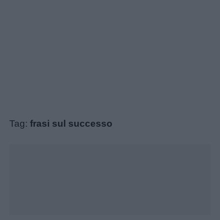
Tag:
frasi sul successo
Unmute
Loaded
:
28.46%