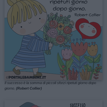
per
bambini
Feste
e
giornate
Filastrocche
Giochi
Lavoretti
Il successo è la somma di piccoli sforzi ripetuti giorno dopo
giorno.
(Robert Collier)
Nomi
maschili