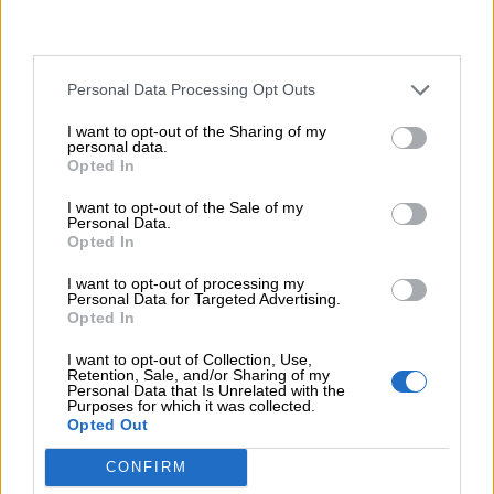
tua vita, ma anche ciò che ispiri nella vita
degli altri.
Contatti
Cos’è il successo? Lasciare il mondo un
Personal Data Processing Opt Outs
po’ meglio di come lo si è trovato.
(Ralph
Privacy
I want to opt-out of the Sharing of my
Waldo Emerson)
personal data.
policy
Opted In
C’è davvero poco successo là dove
mancano le risate.
(Andrew Carnegie)
I want to opt-out of the Sale of my
Personal Data.
Ci sono tre qualità che ogni individuo deve
Opted In
avere per raggiungere il successo: la
I want to opt-out of processing my
pazienza di un monaco, il coraggio di un
Personal Data for Targeted Advertising.
Opted In
guerriero, l’immaginazione di un bambino.
I want to opt-out of Collection, Use,
(Sharad Vivek Sagar)
Retention, Sale, and/or Sharing of my
Personal Data that Is Unrelated with the
Dietro ogni impresa di successo c’è
Purposes for which it was collected.
qualcuno che ha preso una decisione
Opted Out
coraggiosa.
(Peter Drucker)
CONFIRM
If you wish to opt-out of the sale, sharing to third parties, or
Non giudicare ogni giorno dal raccolto che