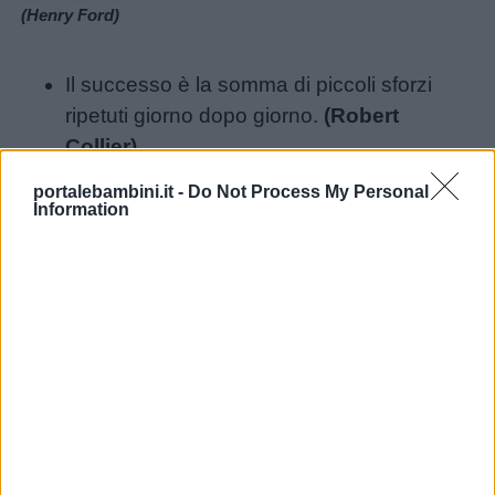
(Henry Ford)
Il successo è la somma di piccoli sforzi
ripetuti giorno dopo giorno.
(Robert
Collier)
Non è possibile unire i puntini guardando
portalebambini.it -
Do Not Process My Personal
avanti; potete solo unirli guardandovi
Information
all’indietro. Così, dovete aver fiducia che in
qualche modo, nel futuro, i puntini si
potranno unire.
(Steve Jobs)
Alla fine, quelli che vincono sono coloro
Link
che pensano di poterlo fare.
(Richard
utili
Bach)
Ogni fallimento è un passo verso il
successo.
(William Whewell)
Chi
Successo non è solo ciò che realizzi nella
siamo