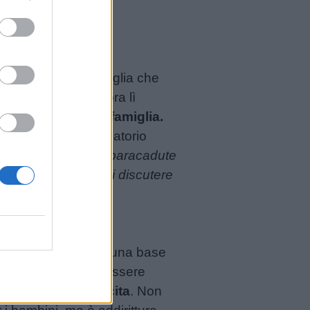
bisogno di una famiglia che
ndo e che sia ancora lì
accettare per una famiglia.
sidente dell’Osservatorio
o di chi non fa da paracadute
 non si ha voglia di discutere
empre e comunque un
ande; per diventare una base
 fiducia in sé. Per essere
un cammino di crescita
. Non