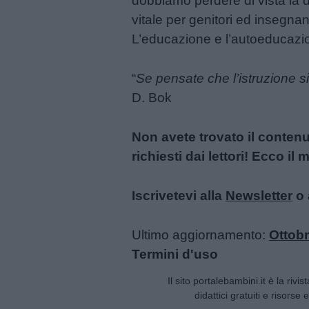
dobbiamo perdere di vista la d
Buonanotte
vitale per genitori ed insegnant
L’educazione e l’autoeducazi
Auguri
“
Se pensate che l’istruzione s
Barzellette
D. Bok
Educazione
Non avete trovato il conten
positiva
richiesti dai lettori! Ecco i
Iscrivetevi alla
Newsletter
o 
Ultimo aggiornamento:
Ottobr
Termini d'uso
Il sito portalebambini.it è la rivis
didattici gratuiti e risorse