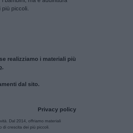
i bambini, ma è addirittura
 più piccoli.
 realizziamo i materiali più
o
.
amenti dal sito.
Privacy policy
tività. Dal 2014, offriamo materiali
 di crescita dei più piccoli.