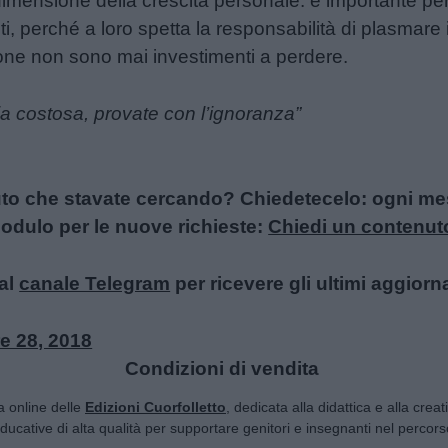
imensione della crescita personale: è importante per 
i, perché a loro spetta la responsabilità di plasmare i
one non sono mai investimenti a perdere.
ia costosa, provate con l’ignoranza”
uto che stavate cercando? Chiedetecelo: ogni mese
l modulo per le nuove richieste:
Chiedi un contenut
al
canale Telegram
per ricevere gli ultimi aggiorn
e 28, 2018
Condizioni di vendita
ta online delle
Edizioni Cuorfolletto
, dedicata alla didattica e alla crea
 educative di alta qualità per supportare genitori e insegnanti nel percorso