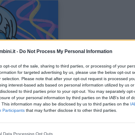
bini.it -
Do Not Process My Personal Information
to opt-out of the sale, sharing to third parties, or processing of your per
formation for targeted advertising by us, please use the below opt-out s
r selection. Please note that after your opt-out request is processed y
eing interest-based ads based on personal information utilized by us or
tto che
educare un figlio all’autonomia è molto più
disclosed to third parties prior to your opt-out. You may separately opt-
stro sacco, ma una raccolta di osservazioni di Maria
losure of your personal information by third parties on the IAB’s list of
. This information may also be disclosed by us to third parties on the
IA
Participants
that may further disclose it to other third parties.
l Data Processing Opt Outs