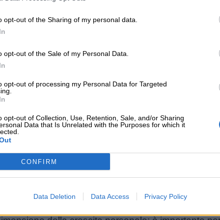
o opt-out of the Sharing of my personal data.
Unmute
In
Loaded
:
37.37%
o opt-out of the Sale of my Personal Data.
zione alla scoperta e al fallimento: i bambini hanno 
In
sogno di una casa da cui partire alla scoperta del mo
e.
Questa forma di autonomia è la più difficile da 
to opt-out of processing my Personal Data for Targeted
ing.
fficace la dott. sa Maura Manca, psicoterapeuta e pre
In
uo blog
, quando ci dice che i bambini “
hanno bisogn
o opt-out of Collection, Use, Retention, Sale, and/or Sharing
, perché si fa prima, perché è meno faticoso, perché
ersonal Data that Is Unrelated with the Purposes for which it
lected.
e se lo si cresce con la consapevolezza che avrà s
Out
le sue ali
“.
CONFIRM
rire questo ruolo occorre prendersi tempo, porsi dom
 e consigli, bisogna acquisire una grande autostima e
Data Deletion
Data Access
Privacy Policy
o crescere come persone:
la genitorialità stessa è 