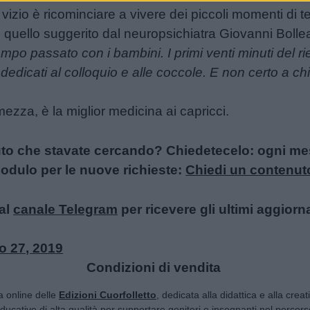
vizio è ricominciare a vivere dei piccoli momenti di t
 quello suggerito dal neuropsichiatra Giovanni Bollea
 tempo passato con i bambini. I primi venti minuti del 
dicati al colloquio e alle coccole. E non certo a chi
ezza, è la miglior medicina ai capricci.
uto che stavate cercando? Chiedetecelo: ogni mese
l modulo per le nuove richieste:
Chiedi un contenut
al
canale Telegram
per ricevere gli ultimi aggiorn
o 27, 2019
Condizioni di vendita
ta online delle
Edizioni Cuorfolletto
, dedicata alla didattica e alla crea
 educative di alta qualità per supportare genitori e insegnanti nel percorso