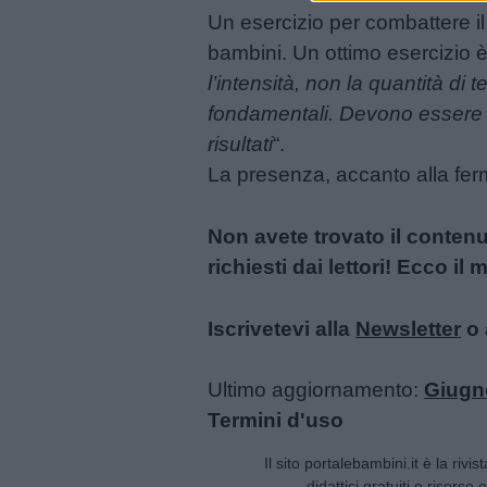
Un esercizio per combattere il 
Buonanotte
bambini. Un ottimo esercizio è
l’intensità, non la quantità di
Auguri
fondamentali. Devono essere de
risultati
“.
Barzellette
La presenza, accanto alla ferm
Educazione
Non avete trovato il conten
positiva
richiesti dai lettori! Ecco i
Iscrivetevi alla
Newsletter
o 
Ultimo aggiornamento:
Giugn
Termini d'uso
Il sito portalebambini.it è la rivis
didattici gratuiti e risorse