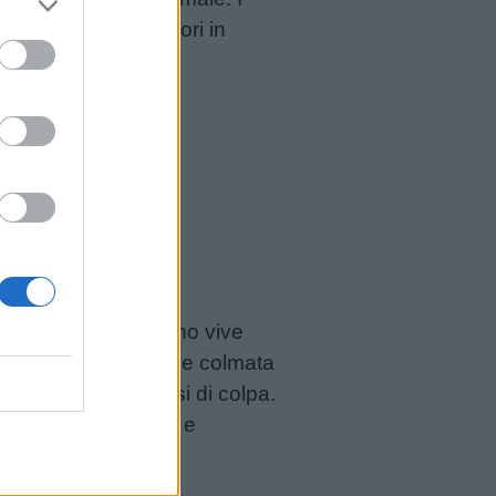
taccarsi dai genitori in
sce quando il bambino vive
nto a coccolarlo viene colmata
nza, condita dai sensi di colpa.
imparato a chiedere e