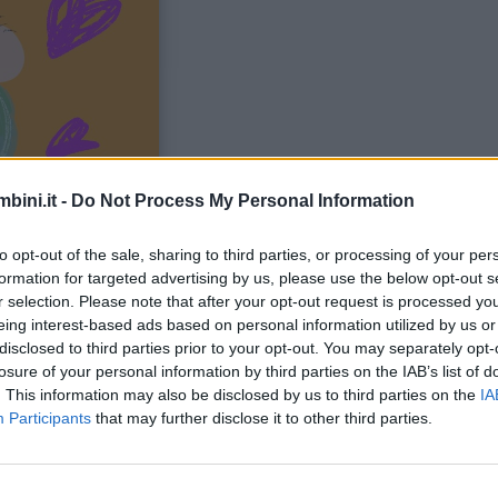
bini.it -
Do Not Process My Personal Information
n confine oltre il quale gli abbracci, le carezze e l’af
to opt-out of the sale, sharing to third parties, or processing of your per
i scientifici mettono in evidenza gli effetti positivi del
formation for targeted advertising by us, please use the below opt-out s
r selection. Please note that after your opt-out request is processed y
i caregiver). I ricercatori della Duke University del 
eing interest-based ads based on personal information utilized by us or
alizzarne gli effetti a lungo termine. A distanza di tre
disclosed to third parties prior to your opt-out. You may separately opt-
ti e accuditi costantemente, avevano sviluppato livel
losure of your personal information by third parties on the IAB’s list of
. This information may also be disclosed by us to third parties on the
IA
 “vizi”, ma una necessità per i bambini, che si trasfo
Participants
that may further disclose it to other third parties.
lazioni affettuose aiutano lo sviluppo dell’ippotalamo, 
re presenti, significa prendersi cura del bambino e q