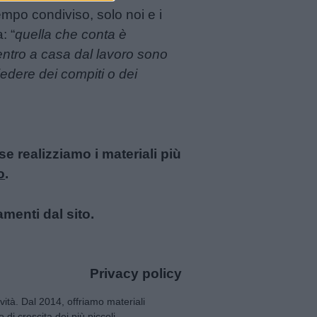
empo condiviso, solo noi e i
: “
quella che conta è
rientro a casa dal lavoro sono
edere dei compiti o dei
 realizziamo i materiali più
o
.
amenti dal sito.
Privacy policy
tività. Dal 2014, offriamo materiali
 di crescita dei più piccoli.