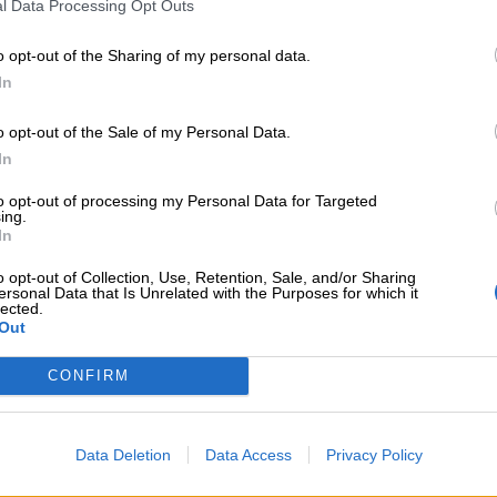
l Data Processing Opt Outs
una relazione di accudimento affettuoso sapranno dis
o opt-out of the Sharing of my personal data.
In
o opt-out of the Sale of my Personal Data.
In
to opt-out of processing my Personal Data for Targeted
ing.
In
o opt-out of Collection, Use, Retention, Sale, and/or Sharing
ersonal Data that Is Unrelated with the Purposes for which it
lected.
Out
e una fonte di pericolo, ma l’assenza: il problema na
assenza, relazioni in cui la mancanza di qualcuno pro
CONFIRM
e nel quale germoglia il vizio non è l’affetto, ma l’asse
mbini coccolati, ma bambini soli, bambini che hanno 
a (mai la presenza!).
Data Deletion
Data Access
Privacy Policy