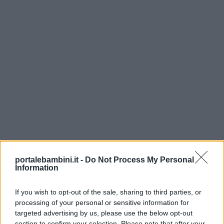
Lavoretti
Nomi
maschili
Nomi
femminili
Frasi
e
aforismi
portalebambini.it -
Do Not Process My Personal
Information
Buongiorno
If you wish to opt-out of the sale, sharing to third parties, or
processing of your personal or sensitive information for
targeted advertising by us, please use the below opt-out
Buonanotte
section to confirm your selection. Please note that after your