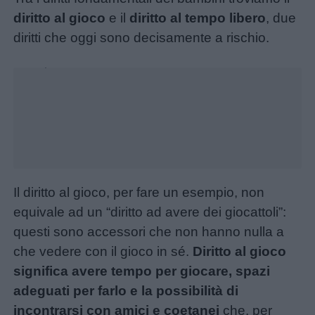
diritto al gioco
e il
diritto al tempo libero
, due
diritti che oggi sono decisamente a rischio.
Unmute
Loaded
:
33.15%
Il diritto al gioco, per fare un esempio, non
equivale ad un “diritto ad avere dei giocattoli”:
Menu
questi sono accessori che non hanno nulla a
che vedere con il gioco in sé.
Diritto al gioco
Schede
significa avere tempo per giocare, spazi
didattiche
adeguati per farlo e la possibilità di
incontrarsi con amici e coetanei
che, per