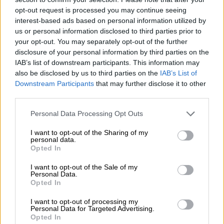
opt-out request is processed you may continue seeing
Auguri
interest-based ads based on personal information utilized by
us or personal information disclosed to third parties prior to
your opt-out. You may separately opt-out of the further
Barzellette
disclosure of your personal information by third parties on the
IAB’s list of downstream participants. This information may
also be disclosed by us to third parties on the
IAB’s List of
Educazione
COACHING CREATIVO: ALLA
Downstream Participants
that may further disclose it to other
positiva
third parties.
SCOPERTA DEI GIOCHI DI
Personal Data Processing Opt Outs
UNA VOLTA
I want to opt-out of the Sharing of my
personal data.
Opted In
Per promuovere l’importanza di questi due diritti
fondamentali dell’infanzia possiamo provare
I want to opt-out of the Sale of my
Personal Data.
con un esercizio che ci permette di acquisire
Opted In
consapevolezza dei giochi e del tempo del
I want to opt-out of processing my
Personal Data for Targeted Advertising.
gioco. Lo proponiamo come attività da svolgere
Opted In
in classe, ma risulterebbe ugualmente efficace