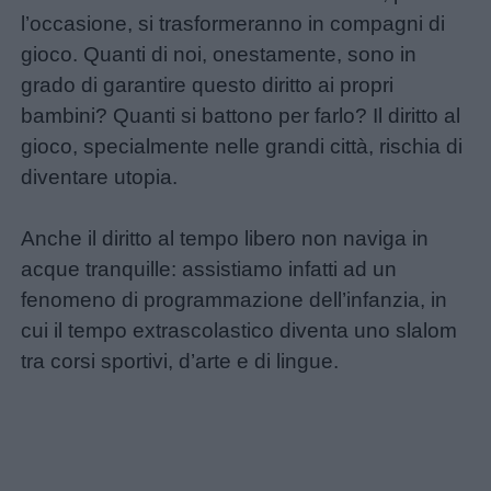
Disegni
l’occasione, si trasformeranno in compagni di
da
gioco. Quanti di noi, onestamente, sono in
colorare
grado di garantire questo diritto ai propri
bambini? Quanti si battono per farlo? Il diritto al
Storie
gioco, specialmente nelle grandi città, rischia di
per
diventare utopia.
bambini
Anche il diritto al tempo libero non naviga in
Feste
acque tranquille: assistiamo infatti ad un
e
fenomeno di programmazione dell’infanzia, in
giornate
cui il tempo extrascolastico diventa uno slalom
tra corsi sportivi, d’arte e di lingue.
Filastrocche
Giochi