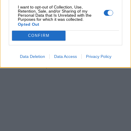
I want to opt-out of Collection, Use,
se svolto in un gruppo di animazione o con un
Retention, Sale, and/or Sharing of my
Personal Data that Is Unrelated with the
piccolo gruppo di bambini.
Chiediamo ai
Purposes for which it was collected.
bambini di stilare un elenco di giochi liberi
,
Opted Out
ovvero di giochi che potrebbero fare da soli,
CONFIRM
senza la presenza di un adulto o di un
animatore. Per ciascun gioco, chiederemo di
Data Deletion
Data Access
Privacy Policy
individuare lo spazio necessario a praticarlo e
la durata di una partita.