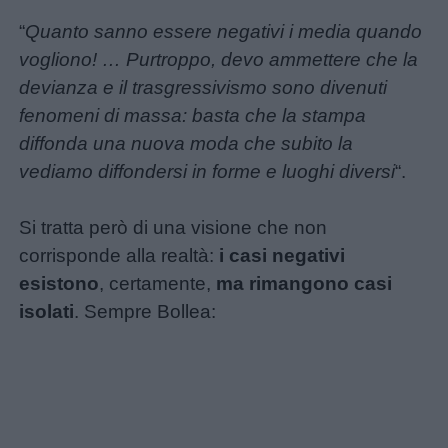
didattiche
“
Quanto sanno essere negativi i media quando
vogliono! …
Purtroppo, devo ammettere che la
Disegni
devianza e il trasgressivismo sono divenuti
da
fenomeni di massa: basta che la stampa
colorare
diffonda una nuova moda che subito la
vediamo diffondersi in forme e luoghi diversi
“.
Storie
per
Si tratta però di una visione che non
bambini
corrisponde alla realtà:
i casi negativi
esistono
, certamente,
ma rimangono casi
Feste
isolati
. Sempre Bollea:
e
giornate
Filastrocche