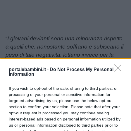
Buonanotte
Auguri
“
I giovani devianti sono una minoranza rispetto
Barzellette
a quelli che, nonostante soffrano e subiscano il
peso di tale negatività, lottano invece per la
Educazione
sopravvivenza degli ideali che restano come
positiva
portalebambini.it -
Do Not Process My Personal
importanti punti di riferimento per le nuove
Information
generazioni e rappresentano la parte sana del
pianeta.
If you wish to opt-out of the sale, sharing to third parties, or
processing of your personal or sensitive information for
Giovani coraggiosi ed entusiasti della vita che,
targeted advertising by us, please use the below opt-out
pur non completamente immuni dall’egoismo
section to confirm your selection. Please note that after your
prodotto dalla patologia dell’abbondanza,
opt-out request is processed you may continue seeing
interest-based ads based on personal information utilized by
sanno anche essere anticonvenzionali e critici
us or personal information disclosed to third parties prior to
dei confronti della politica, e sono dotati di quel