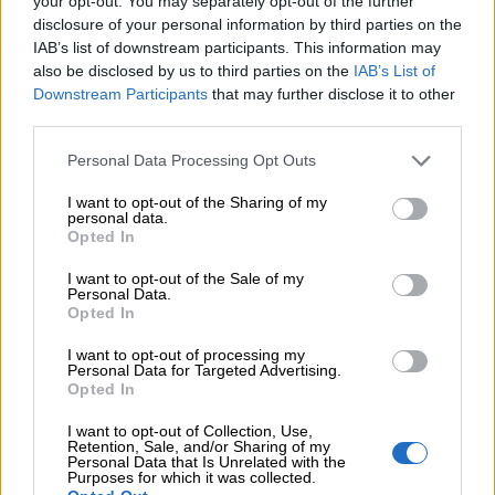
your opt-out. You may separately opt-out of the further
giusto manicheismo adolescenziale che prima
disclosure of your personal information by third parties on the
IAB’s list of downstream participants. This information may
o poi saprà dare frutti positivi
“.
also be disclosed by us to third parties on the
IAB’s List of
Downstream Participants
that may further disclose it to other
third parties.
Personal Data Processing Opt Outs
I want to opt-out of the Sharing of my
personal data.
Opted In
I want to opt-out of the Sale of my
Personal Data.
Opted In
I want to opt-out of processing my
Personal Data for Targeted Advertising.
Opted In
I want to opt-out of Collection, Use,
Retention, Sale, and/or Sharing of my
Personal Data that Is Unrelated with the
Purposes for which it was collected.