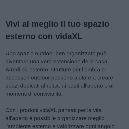
e
giornate
Vivi al meglio il tuo spazio
Filastrocche
esterno con vidaXL
Giochi
Uno spazio outdoor ben organizzato può
diventare una vera estensione della casa.
Lavoretti
Arredi da esterno, strutture per l’ombra e
accessori outdoor possono aiutare a creare
Nomi
spazi dedicati al relax, ai pasti all’aperto o ai
maschili
momenti di convivialità.
Nomi
Con i prodotti vidaXL pensati per la vita
femminili
all’aperto è possibile organizzare meglio
l’ambiente esterno e valorizzare ogni angolo
Frasi