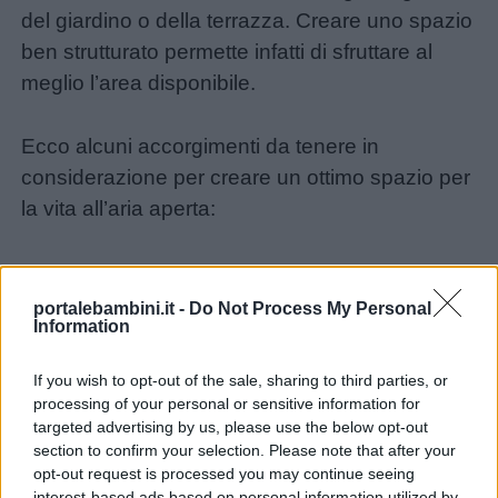
del giardino o della terrazza. Creare uno spazio
e
ben strutturato permette infatti di sfruttare al
aforismi
meglio l’area disponibile.
Buongiorno
Ecco alcuni accorgimenti da tenere in
considerazione per creare un ottimo spazio per
Buonanotte
la vita all’aria aperta:
Auguri
1. Organizza lo spazio
portalebambini.it -
Do Not Process My Personal
Barzellette
esterno in modo funzionale
Information
Educazione
If you wish to opt-out of the sale, sharing to third parties, or
Dividere lo spazio outdoor in diverse aree può
processing of your personal or sensitive information for
positiva
aiutare a sfruttarlo al meglio e renderlo più
targeted advertising by us, please use the below opt-out
section to confirm your selection. Please note that after your
pratico da utilizzare. Oltre alle zone dedicate ai
opt-out request is processed you may continue seeing
momenti di relax o ai pasti all’aperto, è utile
interest-based ads based on personal information utilized by