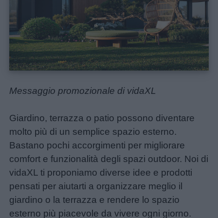
Menu
Schede
didattiche
Messaggio promozionale di vidaXL
Disegni
da
Giardino, terrazza o patio possono diventare
colorare
molto più di un semplice spazio esterno.
Bastano pochi accorgimenti per migliorare
Storie
comfort e funzionalità degli spazi outdoor. Noi di
per
vidaXL ti proponiamo diverse idee e prodotti
bambini
pensati per aiutarti a organizzare meglio il
giardino o la terrazza e rendere lo spazio
Feste
esterno più piacevole da vivere ogni giorno.