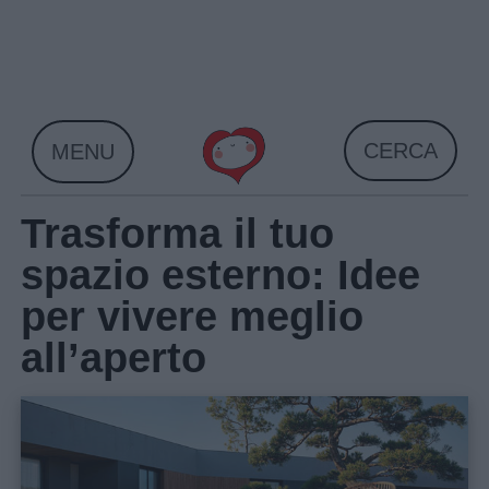
Skip
to
content
CERCA
MENU
Trasforma il tuo
spazio esterno: Idee
per vivere meglio
all’aperto
Home