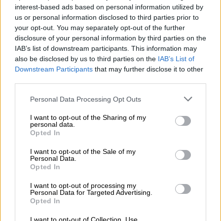
interest-based ads based on personal information utilized by
Auguri
us or personal information disclosed to third parties prior to
your opt-out. You may separately opt-out of the further
disclosure of your personal information by third parties on the
Barzellette
IAB’s list of downstream participants. This information may
also be disclosed by us to third parties on the
IAB’s List of
Downstream Participants
that may further disclose it to other
Educazione
third parties.
positiva
Personal Data Processing Opt Outs
COACHING CREATIVO©: IL GIOCO
I want to opt-out of the Sharing of my
personal data.
DELL’ISOLA
Opted In
I want to opt-out of the Sale of my
Per questo esercizio dovrete dividervi in
Personal Data.
Opted In
coppie; si può giocare con un minimo di due
coppie. Se vuoi proporlo ad un gruppo più
I want to opt-out of processing my
Personal Data for Targeted Advertising.
grande (ad esempio una classe) puoi formare
Opted In
delle squadre da 3-4 bambini ciascuna.
I want to opt-out of Collection, Use,