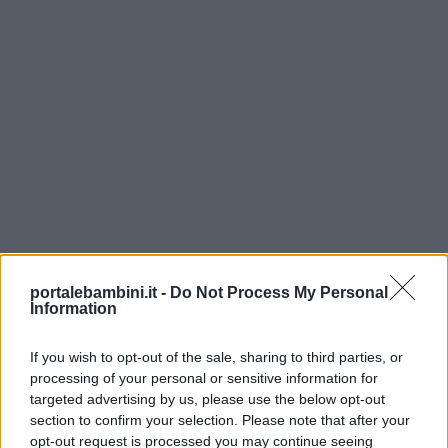
Lavoretti
Nomi
maschili
Nomi
femminili
Frasi
e
portalebambini.it -
Do Not Process My Personal
aforismi
Information
If you wish to opt-out of the sale, sharing to third parties, or
Buongiorno
processing of your personal or sensitive information for
targeted advertising by us, please use the below opt-out
section to confirm your selection. Please note that after your
Buonanotte
opt-out request is processed you may continue seeing