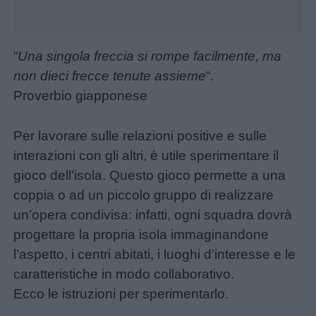
Disegni
da
colorare
“
Una singola freccia si rompe facilmente, ma
non dieci frecce tenute assieme
“.
Storie
Proverbio giapponese
per
bambini
Per lavorare sulle relazioni positive e sulle
interazioni con gli altri, è utile sperimentare il
Feste
gioco dell’isola. Questo gioco permette a una
e
coppia o ad un piccolo gruppo di realizzare
giornate
un’opera condivisa: infatti, ogni squadra dovrà
progettare la propria isola immaginandone
Filastrocche
l’aspetto, i centri abitati, i luoghi d’interesse e le
caratteristiche in modo collaborativo.
Giochi
Ecco le istruzioni per sperimentarlo.