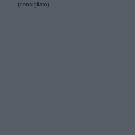
Link
(consigliato)
utili
Chi
siamo
Contatti
Privacy
policy