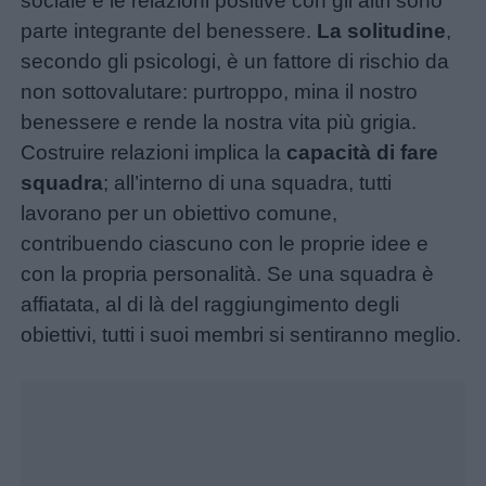
sociale e le relazioni positive con gli altri sono
parte integrante del benessere.
La solitudine
,
secondo gli psicologi, è un fattore di rischio da
non sottovalutare: purtroppo, mina il nostro
benessere e rende la nostra vita più grigia.
Costruire relazioni implica la
capacità di fare
squadra
; all’interno di una squadra, tutti
lavorano per un obiettivo comune,
contribuendo ciascuno con le proprie idee e
con la propria personalità. Se una squadra è
affiatata, al di là del raggiungimento degli
Menu
obiettivi, tutti i suoi membri si sentiranno meglio.
Unmute
Loaded
:
37.37%
Schede
didattiche