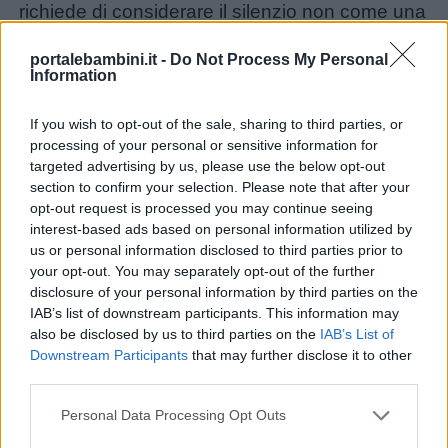
richiede di considerare il silenzio non come una
condizione necessaria per fare lezione, ma
Nomi
portalebambini.it -
Do Not Process My Personal
come un maestro di vita:
maschili
Information
If you wish to opt-out of the sale, sharing to third parties, or
Nomi
processing of your personal or sensitive information for
femminili
targeted advertising by us, please use the below opt-out
section to confirm your selection. Please note that after your
opt-out request is processed you may continue seeing
Frasi
interest-based ads based on personal information utilized by
e
us or personal information disclosed to third parties prior to
your opt-out. You may separately opt-out of the further
aforismi
disclosure of your personal information by third parties on the
IAB’s list of downstream participants. This information may
Buongiorno
also be disclosed by us to third parties on the
IAB’s List of
Downstream Participants
that may further disclose it to other
third parties.
Buonanotte
Personal Data Processing Opt Outs