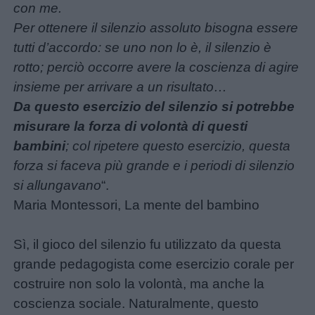
da
con me.
the
format
colorare
Per ottenere il silenzio assoluto bisogna essere
is
tutti d’accordo: se uno non lo è, il silenzio è
not
Storie
rotto; perciò occorre avere la coscienza di agire
supported.
per
insieme per arrivare a un risultato…
bambini
Da questo esercizio del silenzio si potrebbe
misurare la forza di volontà di questi
bambini
; col ripetere questo esercizio, questa
Feste
forza si faceva più grande e i periodi di silenzio
e
si allungavano
“.
giornate
Maria Montessori, La mente del bambino
Filastrocche
Sì, il gioco del silenzio fu utilizzato da questa
grande pedagogista come esercizio corale per
Giochi
costruire non solo la volontà, ma anche la
coscienza sociale. Naturalmente, questo
Lavoretti