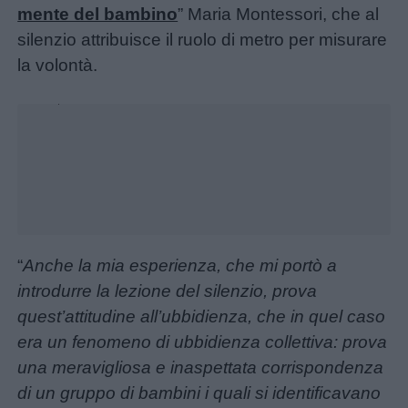
mente del bambino
” Maria Montessori, che al
silenzio attribuisce il ruolo di metro per misurare
la volontà.
This
is
The
a
modal
media
window.
could
not
be
loaded,
Menu
either
“
Anche la mia esperienza, che mi portò a
because
the
introdurre la lezione del silenzio, prova
server
Schede
quest’attitudine all’ubbidienza, che in quel caso
or
didattiche
era un fenomeno di ubbidienza collettiva: prova
network
failed
una meravigliosa e inaspettata corrispondenza
or
Disegni
di un gruppo di bambini i quali si identificavano
because