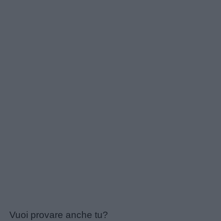
utili
Chi
siamo
Contatti
Privacy
policy
Vuoi provare anche tu?