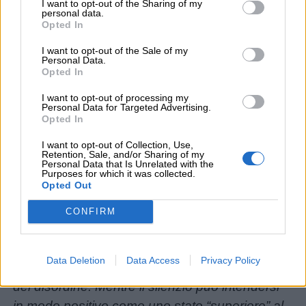
Auguri
I want to opt-out of the Sharing of my
personal data.
Opted In
Barzellette
I want to opt-out of the Sale of my
Personal Data.
Opted In
Educazione
I want to opt-out of processing my
positiva
Personal Data for Targeted Advertising.
Opted In
I want to opt-out of Collection, Use,
Retention, Sale, and/or Sharing of my
Personal Data that Is Unrelated with the
Purposes for which it was collected.
Opted Out
CONFIRM
“
Il silenzio, nelle scuole comuni, vuol dire la
“cessazione del chiasso”, l’arresto di una
Data Deletion
Data Access
Privacy Policy
reazione, la negazione della scompostezza e
del disordine. Mentre il silenzio può intendersi
in modo positivo come uno stato “superiore” al