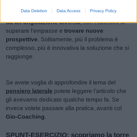
lasciare tutto al caso, si può provare ad
Data Deletion
Data Access
Privacy Policy
analizzare un problema guardando l’insieme
da un’angolazione diversa
, con l’obiettivo di
superare l’
empasse
e
trovare nuove
prospettive
. Solitamente, più il problema è
complesso, più è innovativa la soluzione che si
raggiunge.
Se avete voglia di approfondire il tema del
pensiero laterale
potete leggere l’articolo che
gli avevamo dedicato qualche tempo fa. Se
invece volete passare alla pratica, avanti col
Gio-Coaching
.
SPUNT-ESERCIZIO: scopriamo la torre