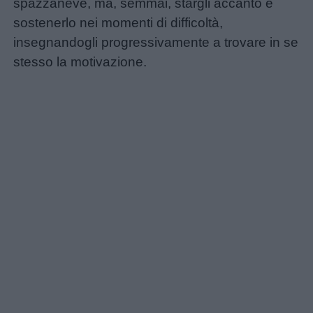
spazzaneve, ma, semmai, stargli accanto e
sostenerlo nei momenti di difficoltà,
Schede
insegnandogli progressivamente a trovare in se
didattiche
stesso la motivazione.
Disegni
da
colorare
Storie
per
bambini
Feste
e
giornate