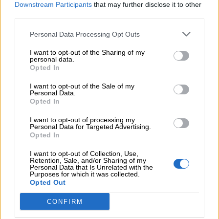
Downstream Participants
that may further disclose it to other
third parties.
Personal Data Processing Opt Outs
I want to opt-out of the Sharing of my
Link
personal data.
Opted In
utili
I want to opt-out of the Sale of my
Personal Data.
Opted In
Chi
I want to opt-out of processing my
siamo
Personal Data for Targeted Advertising.
Opted In
Contatti
I want to opt-out of Collection, Use,
Retention, Sale, and/or Sharing of my
Personal Data that Is Unrelated with the
Purposes for which it was collected.
Privacy
Opted Out
policy
In questo senso, ci viene in aiuto il pensiero
CONFIRM
laterale: sapete di che si tratta? In breve, senza