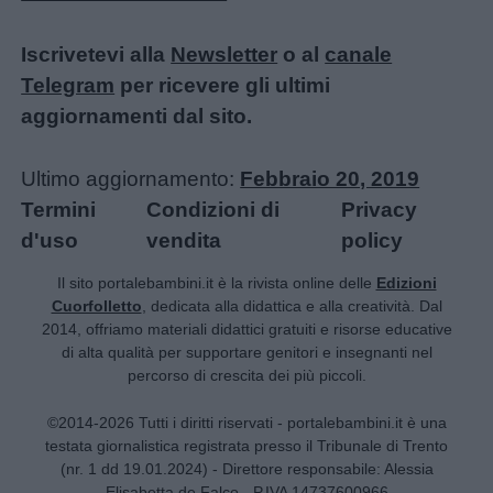
Iscrivetevi alla
Newsletter
o al
canale
Telegram
per ricevere gli ultimi
aggiornamenti dal sito.
Ultimo aggiornamento:
Febbraio 20, 2019
Termini
Condizioni di
Privacy
d'uso
vendita
policy
Il sito portalebambini.it è la rivista online delle
Edizioni
Cuorfolletto
, dedicata alla didattica e alla creatività. Dal
2014, offriamo materiali didattici gratuiti e risorse educative
di alta qualità per supportare genitori e insegnanti nel
percorso di crescita dei più piccoli.
©2014-2026 Tutti i diritti riservati - portalebambini.it è una
testata giornalistica registrata presso il Tribunale di Trento
(nr. 1 dd 19.01.2024) - Direttore responsabile: Alessia
Elisabetta de Falco - P.IVA 14737600966