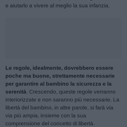
da
e aiutarlo a vivere al meglio la sua infanzia.
colorare
Unmute
Loaded
:
28.24%
Storie
per
bambini
Feste
Le regole, idealmente, dovrebbero essere
e
poche ma buone, strettamente necessarie
giornate
per garantire al bambino la sicurezza e la
serenità
. Crescendo, queste regole verranno
Filastrocche
interiorizzate e non saranno più necessarie. La
libertà del bambino, in altre parole, si farà via
Giochi
via più ampia, insieme con la sua
comprensione del concetto di libertà.
Lavoretti