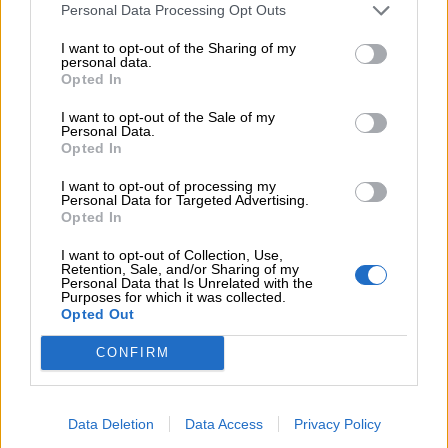
Auguri
Personal Data Processing Opt Outs
I want to opt-out of the Sharing of my
personal data.
Barzellette
Opted In
I want to opt-out of the Sale of my
Educazione
Personal Data.
Opted In
positiva
I want to opt-out of processing my
Personal Data for Targeted Advertising.
Opted In
I want to opt-out of Collection, Use,
Retention, Sale, and/or Sharing of my
Personal Data that Is Unrelated with the
Purposes for which it was collected.
Opted Out
CONFIRM
“
Il culto delle regole è una illusione pedagogica
Data Deletion
Data Access
Privacy Policy