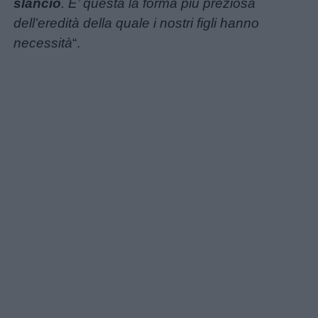
slancio
. E’ questa la forma più preziosa
utili
dell’eredità della quale i nostri figli hanno
necessità
“.
Chi
siamo
Contatti
Privacy
policy