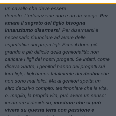
del nostro tempo. L’essere umano non è però
un cavallo che deve essere
domato. L’educazione non è un dressage.
Per
amare il segreto del figlio bisogna
innanzitutto disarmarsi
. Per disarmarsi è
necessario rinunciare ad avere delle
aspettative sui propri figli. Ecco il dono più
grande e più difficile della genitorialità: non
caricare i figli dei nostri progetti. Se infatti, come
diceva Sartre, i genitori hanno dei progetti sui
loro figli, i figli hanno fatalmente dei
destini
che
non sono mai felici. Ma ai genitori spetta un
altro decisivo compito: testimoniare che la vita,
o, meglio, la propria vita, può avere un senso;
incarnare il desiderio,
mostrare che si può
vivere su questa terra con passione e
Link