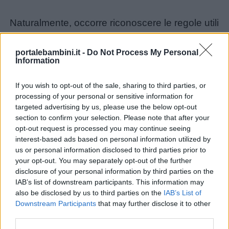
Naturalmente, occorre riconoscere le regole utili
Nomi
dalle regole fini a se stesse, quelle legate alla
maschili
“doma sociale”, al perbenismo e al desiderio di
portalebambini.it -
Do Not Process My Personal
Information
mamma e papà di plasmare i propri figli. Come
Nomi
spiega lo psicanalista Massimo Recalcati:
femminili
If you wish to opt-out of the sale, sharing to third parties, or
processing of your personal or sensitive information for
targeted advertising by us, please use the below opt-out
Frasi
section to confirm your selection. Please note that after your
opt-out request is processed you may continue seeing
e
interest-based ads based on personal information utilized by
aforismi
us or personal information disclosed to third parties prior to
your opt-out. You may separately opt-out of the further
disclosure of your personal information by third parties on the
Buongiorno
IAB’s list of downstream participants. This information may
also be disclosed by us to third parties on the
IAB’s List of
Buonanotte
Downstream Participants
that may further disclose it to other
third parties.