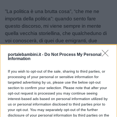
Lavoretti
”La politica è una brutta cosa”, “che me ne
Nomi
importa della politica”: quando sento fare
maschili
questo discorso, mi viene sempre in mente
quella vecchia storiellina, che qualcheduno di
voi conoscerà, di quei due emigranti, due
Nomi
contadini, che traversavano l’oceano su un
femminili
portalebambini.it -
Do Not Process My Personal
piroscafo traballante. Uno di questi contadini
Information
dormiva nella stiva e l’altro stava sul ponte e si
Frasi
accorgeva che c’era una gran burrasca con
e
If you wish to opt-out of the sale, sharing to third parties, or
delle onde altissime e il piroscafo oscillava. E
processing of your personal or sensitive information for
aforismi
targeted advertising by us, please use the below opt-out
allora questo contadino impaurito domanda a
section to confirm your selection. Please note that after your
un marinaio: “Ma siamo in pericolo?”, e questo
Buongiorno
opt-out request is processed you may continue seeing
dice: “Se continua questo mare, il bastimento
interest-based ads based on personal information utilized by
us or personal information disclosed to third parties prior to
fra mezz’ora affonda”. Allora lui corre nella stiva
Buonanotte
your opt-out. You may separately opt-out of the further
svegliare il compagno e dice: “Beppe, Beppe,
disclosure of your personal information by third parties on the