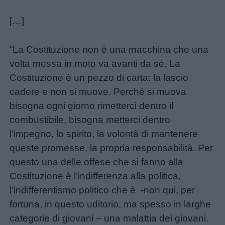
Disegni
da
[…]
colorare
“La Costituzione non è una macchina che una
Storie
volta messa in moto va avanti da sé. La
per
Costituzione è un pezzo di carta: la lascio
bambini
cadere e non si muove. Perché si muova
bisogna ogni giorno rimetterci dentro il
Feste
combustibile, bisogna metterci dentro
e
l’impegno, lo spirito, la volontà di mantenere
giornate
queste promesse, la propria responsabilità. Per
questo una delle offese che si fanno alla
Filastrocche
Costituzione è l’indifferenza alla politica,
l’indifferentismo politico che è -non qui, per
Giochi
fortuna, in questo uditorio, ma spesso in larghe
categorie di giovani – una malattia dei giovani.