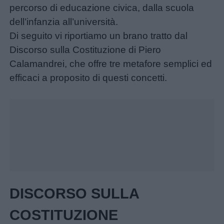
percorso di educazione civica, dalla scuola
dell’infanzia all’università.
Di seguito vi riportiamo un brano tratto dal
Discorso sulla Costituzione di Piero
Calamandrei, che offre tre metafore semplici ed
efficaci a proposito di questi concetti.
Unmute
Loaded
:
28.13%
Menu
Schede
DISCORSO SULLA
didattiche
COSTITUZIONE