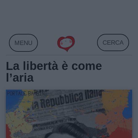
Skip
to
content
CERCA
MENU
La libertà è come
l’aria