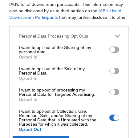
Beppe, se continua questo mare, il bastimento
IAB’s list of downstream participants. This information may
Auguri
also be disclosed by us to third parties on the
IAB’s List of
fra mezz’ora affonda!”. Quello dice: ” Che
Downstream Participants
that may further disclose it to other
me ne importa, non è mica mio!”. Questo è
third parties.
Barzellette
l’indifferentismo alla politica.
Personal Data Processing Opt Outs
Educazione
I want to opt-out of the Sharing of my
positiva
personal data.
Opted In
I want to opt-out of the Sale of my
Personal Data.
Opted In
I want to opt-out of processing my
Personal Data for Targeted Advertising.
Opted In
I want to opt-out of Collection, Use,
Retention, Sale, and/or Sharing of my
Personal Data that Is Unrelated with the
Purposes for which it was collected.
Opted Out