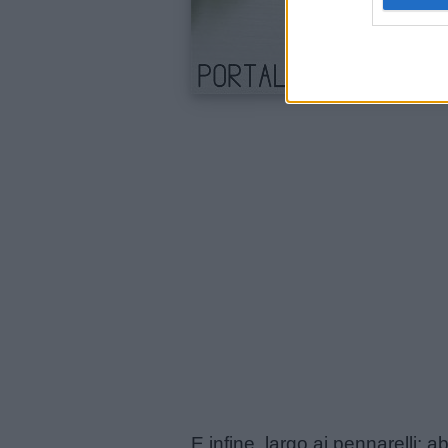
Contatti
Privacy
policy
E infine, largo ai pennarelli: 