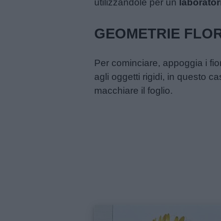
utilizzandole per un
laborator
Menu
GEOMETRIE FLORE
Schede
Per cominciare, appoggia i fiori
didattiche
agli oggetti rigidi, in questo c
macchiare il foglio.
Disegni
da
colorare
Storie
per
bambini
Feste