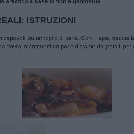
io artistico a base di fiori e geometria
.
ALI: ISTRUZIONI
 capovolti su un foglio di carta. Con il lapis, traccia 
aso dovrai mantenerti un poco distante dai petali, per e
Unmute
Loaded
:
23.25%