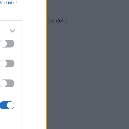
B’s List of
varie linee per ottenere delle