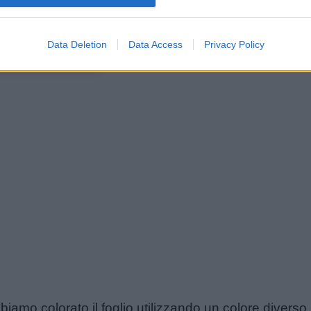
Data Deletion
Data Access
Privacy Policy
abbiamo colorato il foglio utilizzando un colore divers