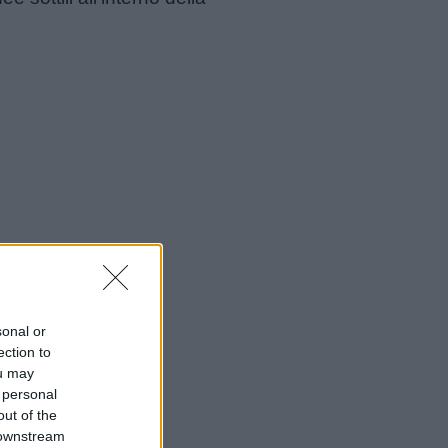
sonal or
ection to
ou may
 personal
out of the
 downstream