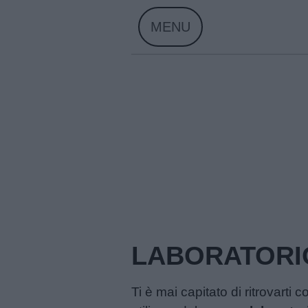
Skip
MENU
to
content
LABORATORI
Home
Ti è mai capitato di ritrovarti