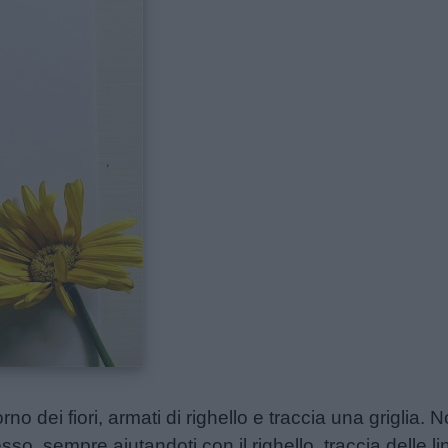
no dei fiori, armati di righello e traccia una griglia.
so, sempre aiutandoti con il righello, traccia delle line