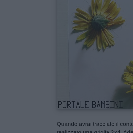
e
giornate
Filastrocche
Giochi
Lavoretti
Nomi
maschili
Nomi
femminili
Quando avrai tracciato il contor
Frasi
realizzato una griglia 3×4. Ades