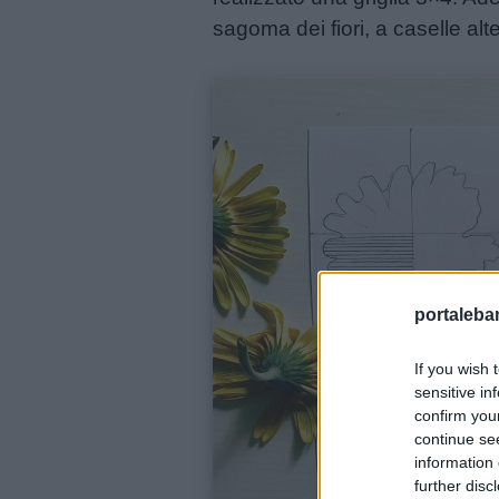
e
sagoma dei fiori, a caselle alt
aforismi
Buongiorno
Buonanotte
Auguri
Barzellette
portalebam
If you wish 
Educazione
sensitive in
positiva
confirm you
continue se
information 
further disc