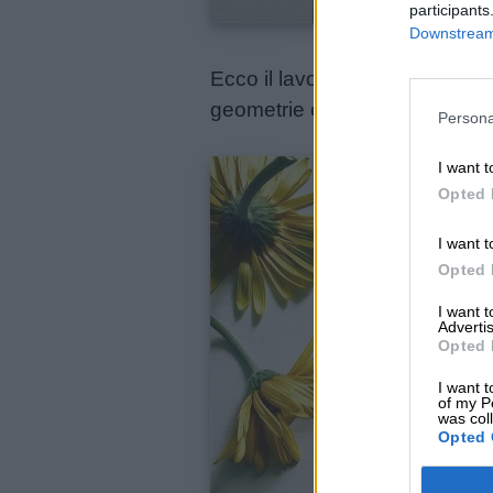
participants
Downstream 
Ecco il lavoro ultimato e pront
geometrie eterogenee.
Persona
I want t
Opted 
I want t
Opted 
I want 
Link
Advertis
Opted 
utili
I want t
of my P
was col
Opted 
Chi
siamo