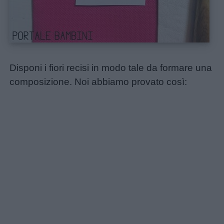
Auguri
Barzellette
Disponi i fiori recisi in modo tale da formare una
composizione. Noi abbiamo provato così:
Educazione
positiva