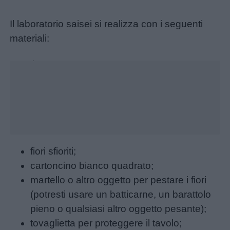
Disegni
Il laboratorio saisei si realizza con i seguenti
da
materiali:
colorare
Unmute
Loaded
:
26.22%
Storie
per
bambini
Feste
e
fiori sfioriti;
giornate
cartoncino bianco quadrato;
martello o altro oggetto per pestare i fiori
Filastrocche
(potresti usare un batticarne, un barattolo
pieno o qualsiasi altro oggetto pesante);
Giochi
tovaglietta per proteggere il tavolo;