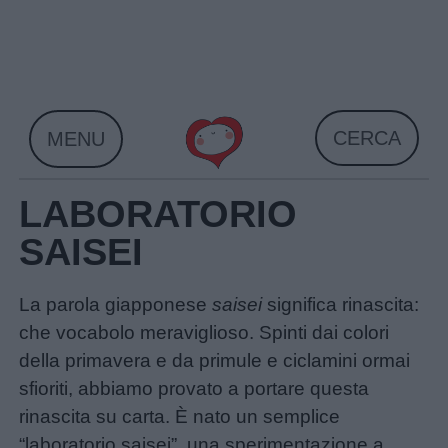
Skip
to
content
CERCA
MENU
LABORATORIO
SAISEI
La parola giapponese
saisei
significa rinascita:
che vocabolo meraviglioso. Spinti dai colori
della primavera e da primule e ciclamini ormai
sfioriti, abbiamo provato a portare questa
rinascita su carta. È nato un semplice
“laboratorio saisei”, una sperimentazione a