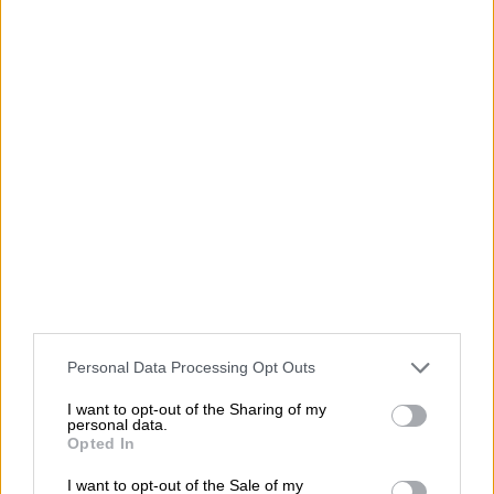
Copri i fiori con un foglio di carta o con un
tovagliolo, poi pestali con il martello o il
batticarne. Sollevando il foglio con cui li hai
protetti, i fiori dovrebbero essere pestati più o
meno così:
Personal Data Processing Opt Outs
I want to opt-out of the Sharing of my
personal data.
Opted In
I want to opt-out of the Sale of my