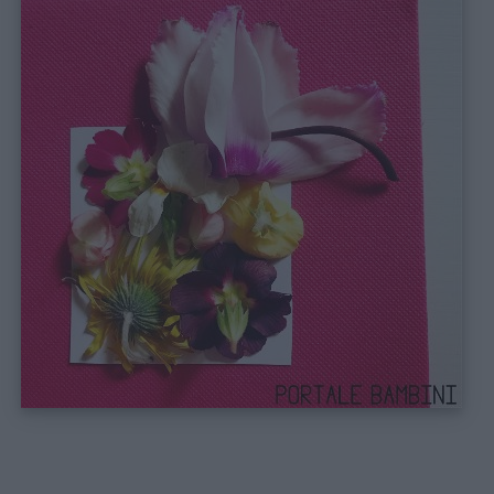
Link
utili
Chi
siamo
Contatti
Privacy
policy