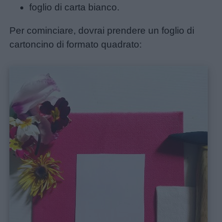
foglio di carta bianco.
Lavoretti
Per cominciare, dovrai prendere un foglio di
cartoncino di formato quadrato:
Nomi
maschili
Nomi
femminili
Frasi
e
aforismi
Buongiorno
Buonanotte