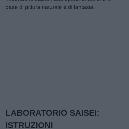
base di pittura naturale e di fantasia.
Home
Menu
LABORATORIO SAISEI:
Schede
didattiche
ISTRUZIONI