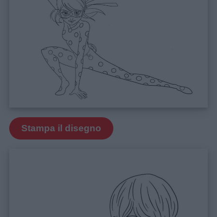
Schede
didattiche
Disegni
da
colorare
Storie
per
Stampa il disegno
bambini
Feste
e
giornate
Filastrocche