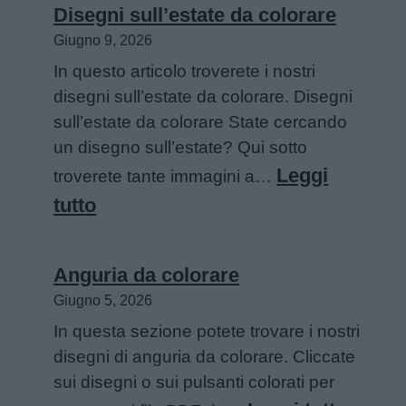
da
Disegni sull’estate da colorare
colorare
Giugno 9, 2026
In questo articolo troverete i nostri
disegni sull’estate da colorare. Disegni
sull’estate da colorare State cercando
un disegno sull’estate? Qui sotto
Leggi
troverete tante immagini a…
:
tutto
Disegni
sull’estate
Anguria da colorare
da
Giugno 5, 2026
colorare
In questa sezione potete trovare i nostri
disegni di anguria da colorare. Cliccate
sui disegni o sui pulsanti colorati per