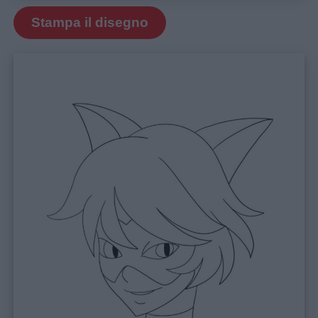
Buongiorno
Stampa il disegno
Buonanotte
Auguri
Barzellette
Educazione
positiva