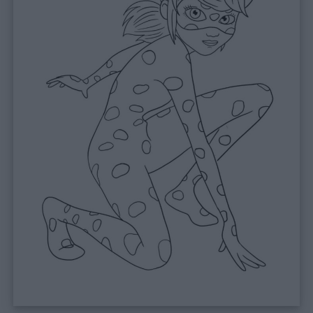
Giochi
Lavoretti
Nomi
maschili
Nomi
femminili
Frasi
e
aforismi