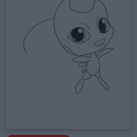
Link
utili
Chi
siamo
Contatti
Privacy
policy