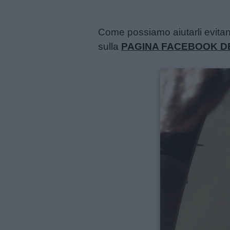
Frasi
e
Come possiamo aiutarli evitan
aforismi
sulla
PAGINA FACEBOOK D
Buongiorno
Buonanotte
Auguri
Barzellette
Educazione
positiva