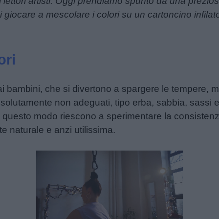
i lettori artisti. Oggi prendiamo spunto da una prezio
 giocare a mescolare i colori su un cartoncino infilat
ori
 dai bambini, che si divertono a spargere le tempere, 
solutamente non adeguati, tipo erba, sabbia, sassi e 
 In questo modo riescono a sperimentare la consistenza
e naturale e anzi utilissima.