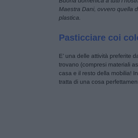
Buona domenica a tutti i nostr
Feste
Maestra Dani, ovvero quella di
e
plastica.
giornate
Pasticciare coi col
Filastrocche
E’ una delle attività preferite
Giochi
trovano (compresi materiali as
casa e il resto della mobilia!
Lavoretti
tratta di una cosa perfettament
Nomi
maschili
Nomi
femminili