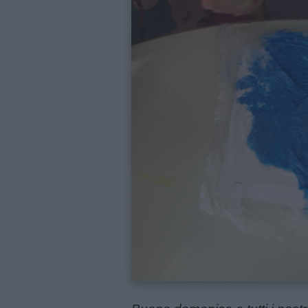
Menu
Schede
didattiche
Disegni
da
colorare
Storie
per
bambini