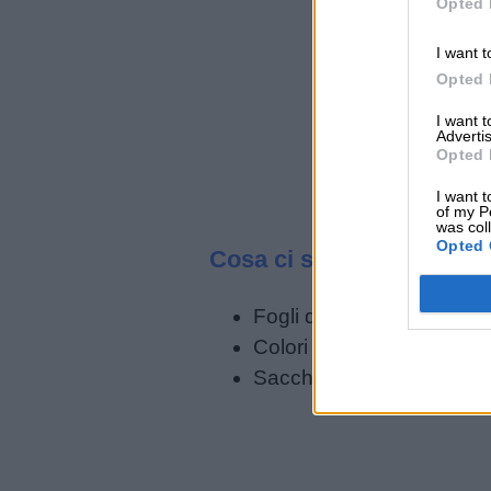
Opted 
siamo
I want t
Opted 
Contatti
I want 
Advertis
Privacy
Opted 
policy
I want t
of my P
was col
Opted 
Cosa ci serve?
Fogli di cartoncino bianc
Colori a tempera
Sacchetti di plastica (tipo