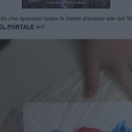
Unmute
Loaded
:
25.14%
do che ripassino sopra le nostre preziose tele del ‘
EL PORTALE
ieri!