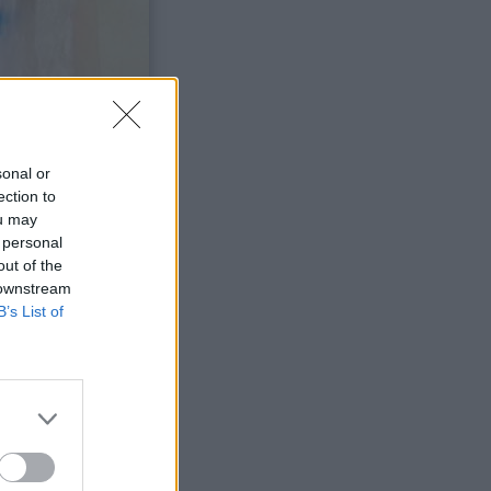
sonal or
ection to
ou may
 personal
out of the
 downstream
B’s List of