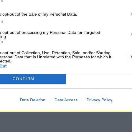
In
o opt-out of the Sale of my Personal Data.
In
to opt-out of processing my Personal Data for Targeted
ing.
In
o opt-out of Collection, Use, Retention, Sale, and/or Sharing
ersonal Data that Is Unrelated with the Purposes for which it
lected.
Out
CONFIRM
o
Data Deletion
Data Access
Privacy Policy
 quelli per il freezer), non troppo spessi