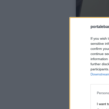
portalebam
If you wish 
sensitive in
confirm you
continue se
information 
further disc
participants
Downstream 
Link
utili
Persona
I want t
Chi