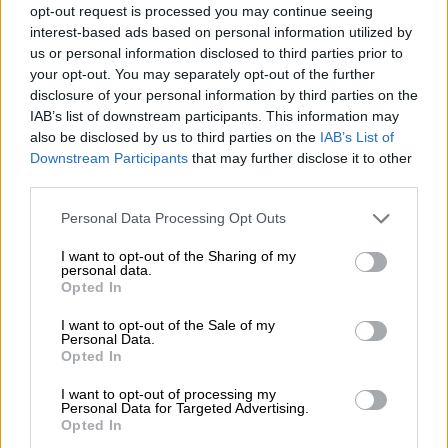
Questa pericolosa cultura si può combattere
opt-out request is processed you may continue seeing
Nomi
interest-based ads based on personal information utilized by
solo contrapponendole un’altra cultura, quella
maschili
us or personal information disclosed to third parties prior to
della ragione e della gentilezza.
your opt-out. You may separately opt-out of the further
disclosure of your personal information by third parties on the
Nomi
IAB’s list of downstream participants. This information may
femminili
also be disclosed by us to third parties on the
IAB’s List of
Downstream Participants
that may further disclose it to other
third parties.
Frasi
Personal Data Processing Opt Outs
e
aforismi
I want to opt-out of the Sharing of my
personal data.
Opted In
Buongiorno
I want to opt-out of the Sale of my
Personal Data.
Opted In
Buonanotte
I want to opt-out of processing my
Personal Data for Targeted Advertising.
Auguri
Opted In