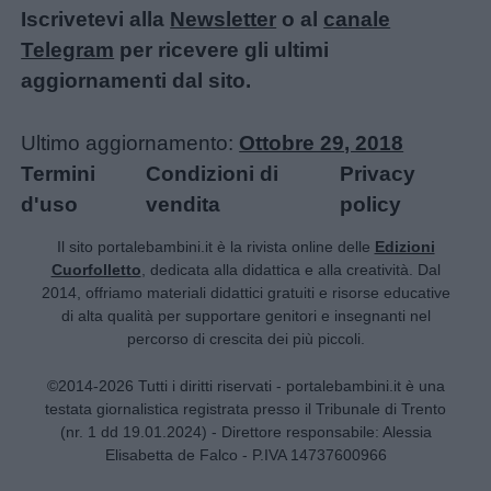
Iscrivetevi alla
Newsletter
o al
canale
Telegram
per ricevere gli ultimi
aggiornamenti dal sito.
Ultimo aggiornamento:
Ottobre 29, 2018
Termini
Condizioni di
Privacy
d'uso
vendita
policy
Il sito portalebambini.it è la rivista online delle
Edizioni
Cuorfolletto
, dedicata alla didattica e alla creatività. Dal
2014, offriamo materiali didattici gratuiti e risorse educative
di alta qualità per supportare genitori e insegnanti nel
percorso di crescita dei più piccoli.
©2014-2026 Tutti i diritti riservati - portalebambini.it è una
testata giornalistica registrata presso il Tribunale di Trento
(nr. 1 dd 19.01.2024) - Direttore responsabile: Alessia
Elisabetta de Falco - P.IVA 14737600966