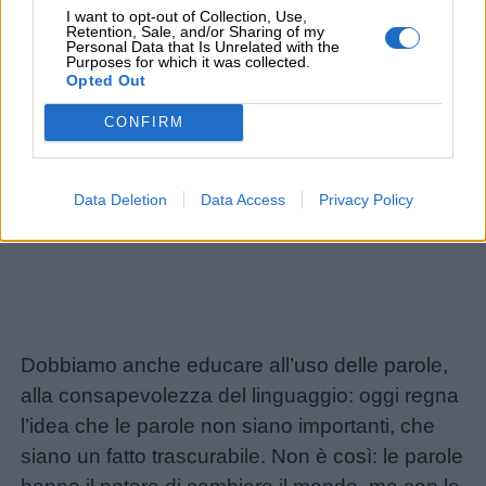
I want to opt-out of Collection, Use,
Retention, Sale, and/or Sharing of my
Barzellette
Personal Data that Is Unrelated with the
Purposes for which it was collected.
Opted Out
Educazione
CONFIRM
positiva
Data Deletion
Data Access
Privacy Policy
Dobbiamo anche educare all’uso delle parole,
alla consapevolezza del linguaggio: oggi regna
l’idea che le parole non siano importanti, che
siano un fatto trascurabile. Non è così: le parole