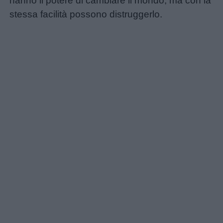
hanno il potere di cambiare il mondo, ma con la
stessa facilità possono distruggerlo.
Link
utili