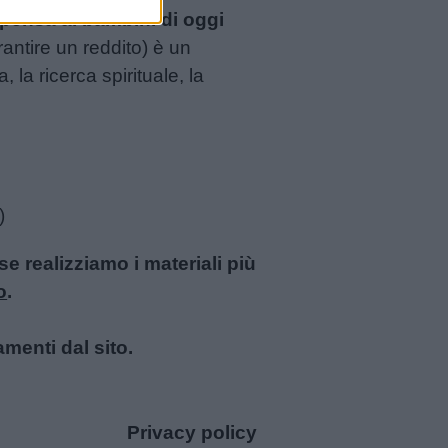
e pensa ai bambini di oggi
antire un reddito) è un
la ricerca spirituale, la
)
 realizziamo i materiali più
o
.
amenti dal sito.
Privacy policy