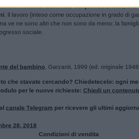
 sufficientemente differente da quella odierna, ch
ni
. Il lavoro (inteso come occupazione in grado di gar
ma ve ne sono altri che non sono da meno: la famiglia, 
rogresso sociale.
nte del bambino
, Garzanti, 1999 (ed. originale 1948
uto che stavate cercando? Chiedetecelo: ogni mese
l modulo per le nuove richieste:
Chiedi un contenut
al
canale Telegram
per ricevere gli ultimi aggiorn
bre 28, 2018
Condizioni di vendita