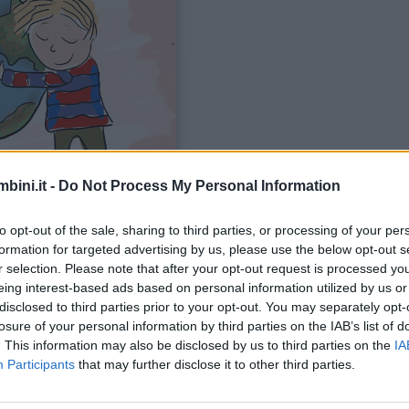
bini.it -
Do Not Process My Personal Information
 scuola
? Quali dovrebbero essere gli obiettivi primar
to opt-out of the sale, sharing to third parties, or processing of your per
formation for targeted advertising by us, please use the below opt-out s
e un carattere forte e la capacità di vivere bene all
r selection. Please note that after your opt-out request is processed y
eing interest-based ads based on personal information utilized by us or
disclosed to third parties prior to your opt-out. You may separately opt-
losure of your personal information by third parties on the IAB’s list of
. This information may also be disclosed by us to third parties on the
IA
Participants
that may further disclose it to other third parties.