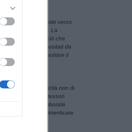
 con la sua forza, tende verso
ni anormali e deboli… La
ente sulla società; ciò che
stiamo i tesori depositati da
ttuali che possono portare il
a
, inteso come la felicità non di
dea nuova: Maria Montessori
state avallate e corroborate
tiva, non dobbiamo dimenticare