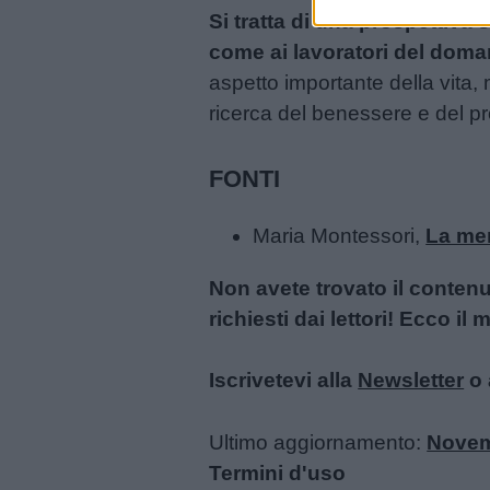
Si tratta di una prospettiva
Buonanotte
come ai lavoratori del doma
aspetto importante della vita, 
Auguri
ricerca del benessere e del p
Barzellette
FONTI
Educazione
Maria Montessori,
La me
positiva
Non avete trovato il conten
richiesti dai lettori! Ecco i
Iscrivetevi alla
Newsletter
o 
Ultimo aggiornamento:
Novem
Termini d'uso