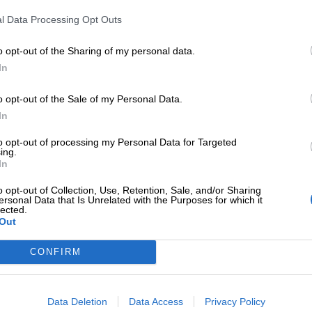
Unmute
l Data Processing Opt Outs
Loaded
:
27.18%
ione consiste nel cercar di salvare la normalità che,
o opt-out of the Sharing of my personal data.
In
a invece non si fa che preparare artificialmente uomi
pre per metà la superficie della terra, non pesa veram
o opt-out of the Sale of my Personal Data.
avvedercene ignoriamo la creazione dell’uomo e calpe
In
ché la si trova la sorgente dei valori morali e intelle
to opt-out of processing my Personal Data for Targeted
ù alto
“.
ing.
In
o opt-out of Collection, Use, Retention, Sale, and/or Sharing
ersonal Data that Is Unrelated with the Purposes for which it
educazione prendesse a cuore il concetto di gioi
lected.
Out
 persone, della società intera. Non si tratta di un’i
 amore più di settant’anni fa; le sue intuizioni, sono 
CONFIRM
euroscientifica. Quando parliamo di intelligenza emo
di portare ad una società della gioia e dell’equilibrio.
Data Deletion
Data Access
Privacy Policy